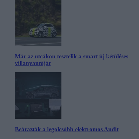
Már az utcákon tesztelik a smart új kétüléses
villanyautóját
Beárazták a legolcsóbb elektromos Audit