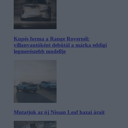
Kupés forma a Range Rovernél:
villanyautóként debütál a márka eddigi
legmerészebb modellje
Mutatjuk az új Nissan Leaf hazai árait