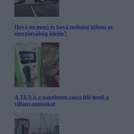
Hová ne menj és hová mehetsz tölteni az
energiaválság idején?
A TEA is a napelemes csúcs felé tereli a
villanyautósokat