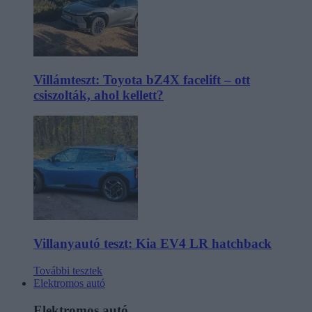
Villámteszt: Toyota bZ4X facelift – ott
csiszolták, ahol kellett?
Villanyautó teszt: Kia EV4 LR hatchback
További tesztek
Elektromos autó
Elektromos autó