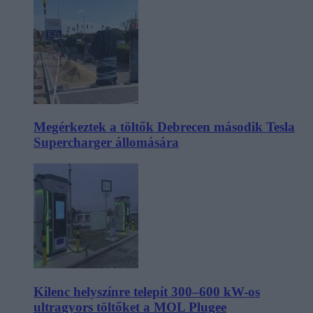
Megérkeztek a töltők Debrecen második Tesla
Supercharger állomására
Kilenc helyszínre telepít 300–600 kW-os
ultragyors töltőket a MOL Plugee