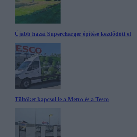
Újabb hazai Supercharger építése kezdődött el
Töltőket kapcsol le a Metro és a Tesco