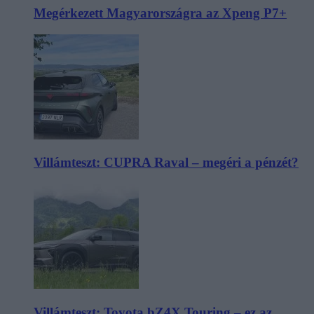
Megérkezett Magyarországra az Xpeng P7+
Villámteszt: CUPRA Raval – megéri a pénzét?
Villámteszt: Toyota bZ4X Touring – ez az,