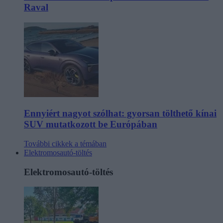
Raval
Ennyiért nagyot szólhat: gyorsan tölthető kínai
SUV mutatkozott be Európában
További cikkek a témában
Elektromosautó-töltés
Elektromosautó-töltés