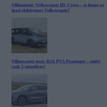
Villámteszt: Volkswagen ID. Cross – ez lenne az
igazi elektromos Volkswagen?
Villanyautó teszt: KIA PV5 Passenger – miért
csak 5 személyes?