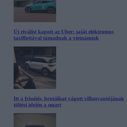
Új riválist kapott az Uber: saját elektromos
taxiflottával támadnak a vietnámiak
Itt a frissítés, brutálisat vágott villanyautójának
töltési idején a smart