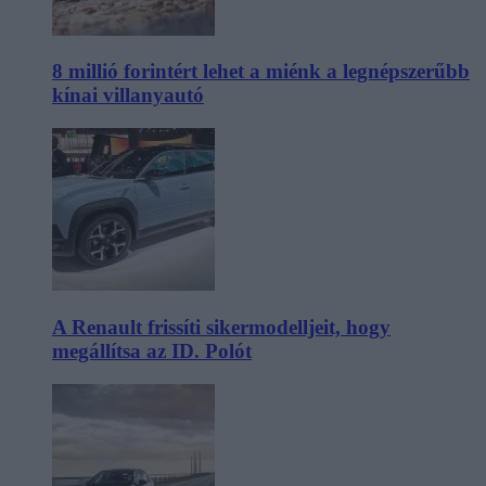
8 millió forintért lehet a miénk a legnépszerűbb
kínai villanyautó
A Renault frissíti sikermodelljeit, hogy
megállítsa az ID. Polót