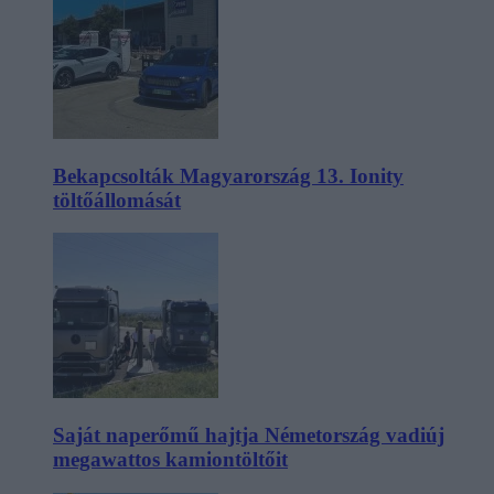
Bekapcsolták Magyarország 13. Ionity
töltőállomását
Saját naperőmű hajtja Németország vadiúj
megawattos kamiontöltőit