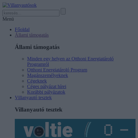
Menü
Főoldal
Állami támogatás
Állami támogatás
Minden egy helyen az Otthoni Energiatároló
Programról
Otthoni Energiatároló Program
Magánszemélyeknek
Cégeknek
Céges pályázat hírei
Korábbi pályázatok
Villanyautó tesztek
Villanyautó tesztek