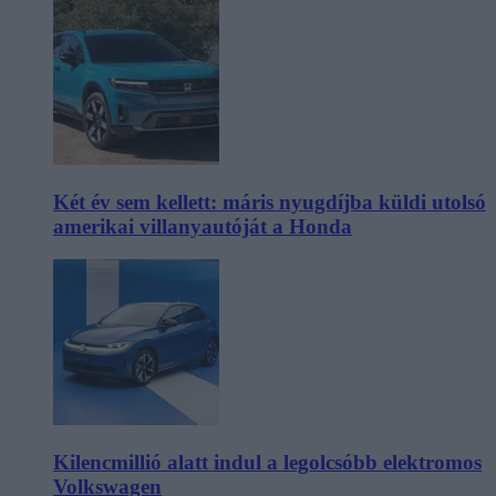
Két év sem kellett: máris nyugdíjba küldi utolsó
amerikai villanyautóját a Honda
Kilencmillió alatt indul a legolcsóbb elektromos
Volkswagen