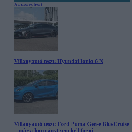
Az összes teszt
Villanyautó teszt: Hyundai Ioniq 6 N
Villanyautó teszt: Ford Puma Gen-e BlueCruise
– már a kormányt sem kell fogni