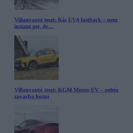
Villanyautó teszt: Kia EV4 fastback – nem
instant get, de…
Villanyautó teszt: KGM Musso EV – nehéz
zavarba hozni