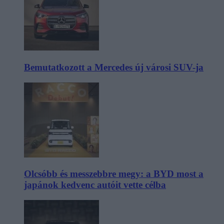
Bemutatkozott a Mercedes új városi SUV-ja
Olcsóbb és messzebbre megy: a BYD most a
japánok kedvenc autóit vette célba