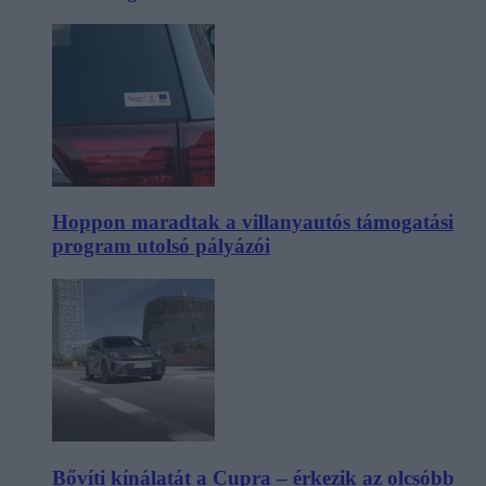
Hoppon maradtak a villanyautós támogatási
program utolsó pályázói
Bővíti kínálatát a Cupra – érkezik az olcsóbb