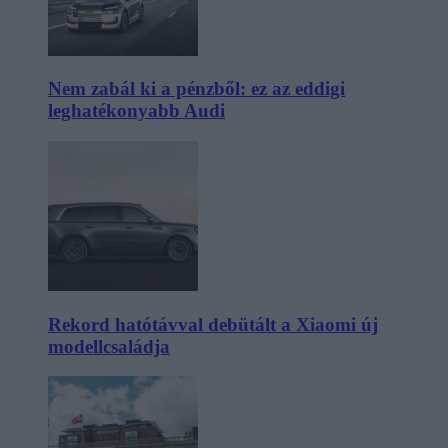
Nem zabál ki a pénzből: ez az eddigi
leghatékonyabb Audi
Rekord hatótávval debütált a Xiaomi új
modellcsaládja