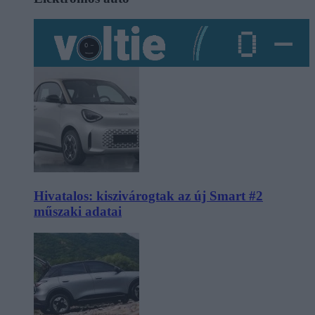
Hivatalos: kiszivárogtak az új Smart #2
műszaki adatai