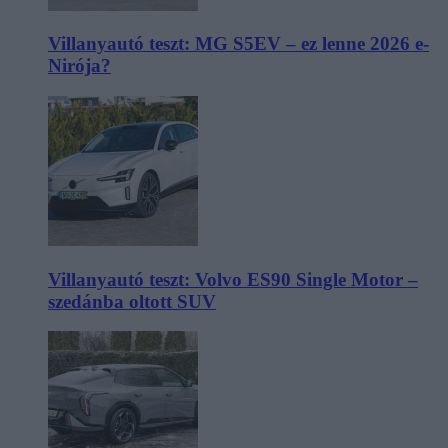
Villanyautó teszt: MG S5EV – ez lenne 2026 e-
Nirója?
Villanyautó teszt: Volvo ES90 Single Motor –
szedánba oltott SUV