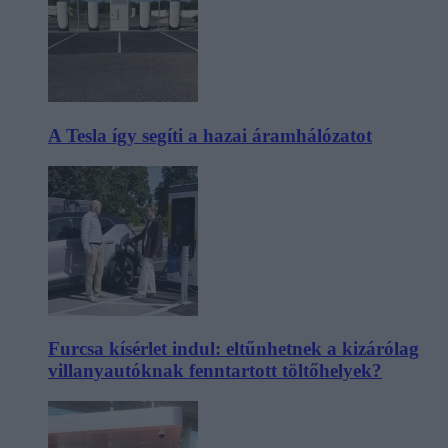
A Tesla így segíti a hazai áramhálózatot
Furcsa kísérlet indul: eltűnhetnek a kizárólag
villanyautóknak fenntartott töltőhelyek?