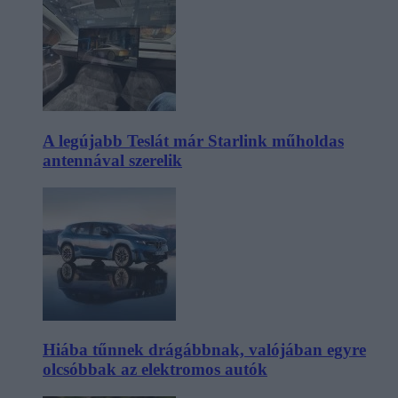
A legújabb Teslát már Starlink műholdas
antennával szerelik
Hiába tűnnek drágábbnak, valójában egyre
olcsóbbak az elektromos autók