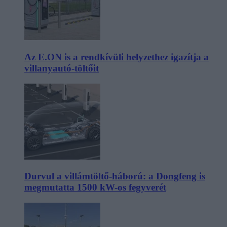
Az E.ON is a rendkívüli helyzethez igazítja a
villanyautó-töltőit
Durvul a villámtöltő-háború: a Dongfeng is
megmutatta 1500 kW-os fegyverét