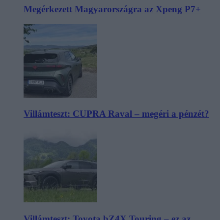
Megérkezett Magyarországra az Xpeng P7+
Villámteszt: CUPRA Raval – megéri a pénzét?
Villámteszt: Toyota bZ4X Touring – ez az,