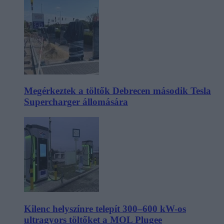
Megérkeztek a töltők Debrecen második Tesla
Supercharger állomására
Kilenc helyszínre telepít 300–600 kW-os
ultragyors töltőket a MOL Plugee