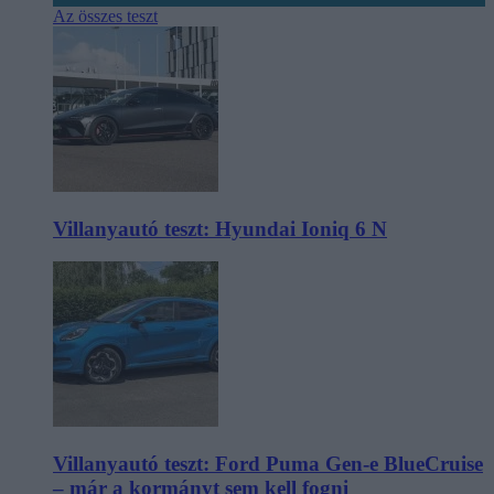
Az összes teszt
Villanyautó teszt: Hyundai Ioniq 6 N
Villanyautó teszt: Ford Puma Gen-e BlueCruise
– már a kormányt sem kell fogni