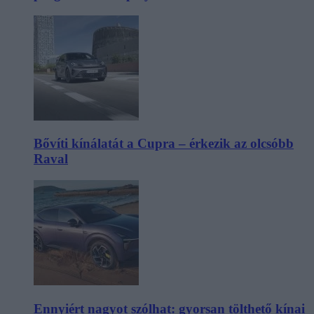
Bővíti kínálatát a Cupra – érkezik az olcsóbb
Raval
Ennyiért nagyot szólhat: gyorsan tölthető kínai