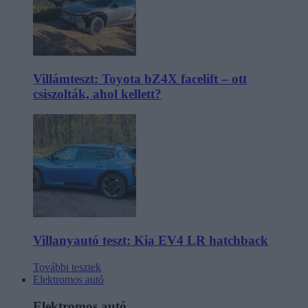
Villámteszt: Toyota bZ4X facelift – ott
csiszolták, ahol kellett?
Villanyautó teszt: Kia EV4 LR hatchback
További tesztek
Elektromos autó
Elektromos autó