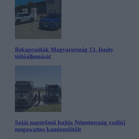
Bekapcsolták Magyarország 13. Ionity
töltőállomását
Saját naperőmű hajtja Németország vadiúj
megawattos kamiontöltőit