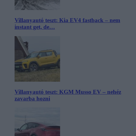
Villanyautó teszt: Kia EV4 fastback – nem
instant get, de…
Villanyautó teszt: KGM Musso EV – nehéz
zavarba hozni