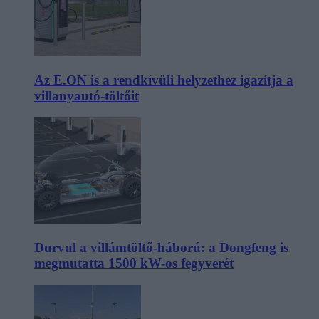
Az E.ON is a rendkívüli helyzethez igazítja a
villanyautó-töltőit
Durvul a villámtöltő-háború: a Dongfeng is
megmutatta 1500 kW-os fegyverét