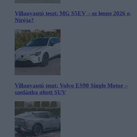
Villanyautó teszt: MG S5EV – ez lenne 2026 e-
Nirója?
Villanyautó teszt: Volvo ES90 Single Motor –
szedánba oltott SUV