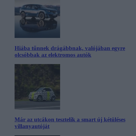
Hiába tűnnek drágábbnak, valójában egyre
olcsóbbak az elektromos autók
Már az utcákon tesztelik a smart új kétüléses
villanyautóját