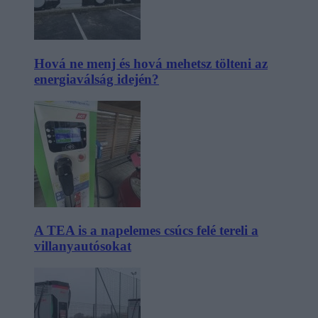
Hová ne menj és hová mehetsz tölteni az
energiaválság idején?
A TEA is a napelemes csúcs felé tereli a
villanyautósokat