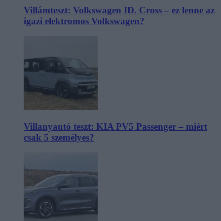
Villámteszt: Volkswagen ID. Cross – ez lenne az
igazi elektromos Volkswagen?
Villanyautó teszt: KIA PV5 Passenger – miért
csak 5 személyes?