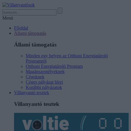
Menü
Főoldal
Állami támogatás
Állami támogatás
Minden egy helyen az Otthoni Energiatároló
Programról
Otthoni Energiatároló Program
Magánszemélyeknek
Cégeknek
Céges pályázat hírei
Korábbi pályázatok
Villanyautó tesztek
Villanyautó tesztek