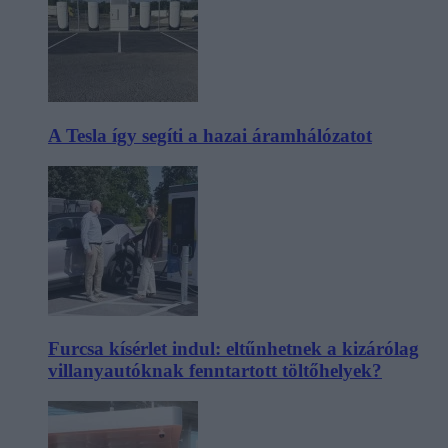
A Tesla így segíti a hazai áramhálózatot
Furcsa kísérlet indul: eltűnhetnek a kizárólag
villanyautóknak fenntartott töltőhelyek?