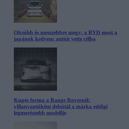
Olcsóbb és messzebbre megy: a BYD most a
japánok kedvenc autóit vette célba
Kupés forma a Range Rovernél:
villanyautóként debütál a márka eddigi
legmerészebb modellje