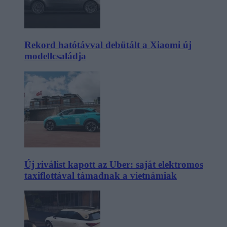
Rekord hatótávval debütált a Xiaomi új
modellcsaládja
Új riválist kapott az Uber: saját elektromos
taxiflottával támadnak a vietnámiak