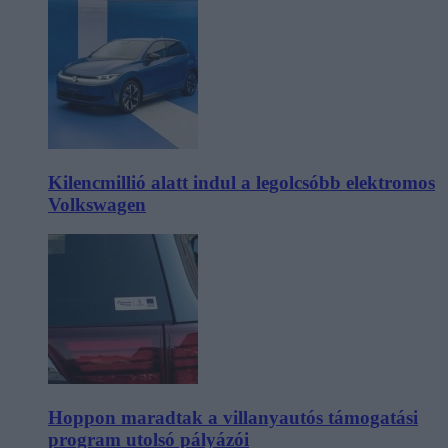
Kilencmillió alatt indul a legolcsóbb elektromos
Volkswagen
Hoppon maradtak a villanyautós támogatási
program utolsó pályázói