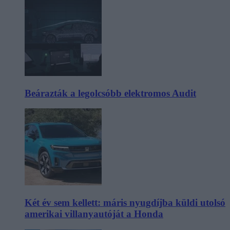
Beárazták a legolcsóbb elektromos Audit
Két év sem kellett: máris nyugdíjba küldi utolsó
amerikai villanyautóját a Honda