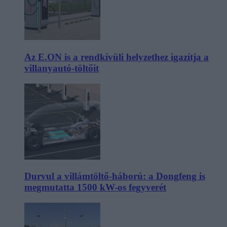
Az E.ON is a rendkívüli helyzethez igazítja a
villanyautó-töltőit
Durvul a villámtöltő-háború: a Dongfeng is
megmutatta 1500 kW-os fegyverét