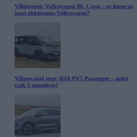
Villámteszt: Volkswagen ID. Cross – ez lenne az
igazi elektromos Volkswagen?
Villanyautó teszt: KIA PV5 Passenger – miért
csak 5 személyes?