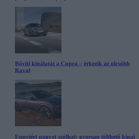
Bővíti kínálatát a Cupra – érkezik az olcsóbb
Raval
Ennyiért nagyot szólhat: gyorsan tölthető kínai