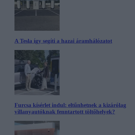
A Tesla így segíti a hazai áramhálózatot
Furcsa kísérlet indul: eltűnhetnek a kizárólag
villanyautóknak fenntartott töltőhelyek?