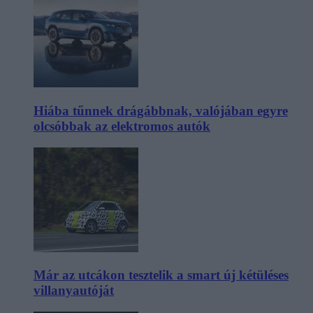
Hiába tűnnek drágábbnak, valójában egyre
olcsóbbak az elektromos autók
Már az utcákon tesztelik a smart új kétüléses
villanyautóját