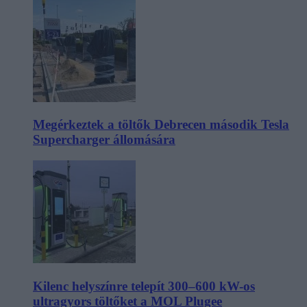
Megérkeztek a töltők Debrecen második Tesla
Supercharger állomására
Kilenc helyszínre telepít 300–600 kW-os
ultragyors töltőket a MOL Plugee