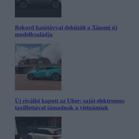
Rekord hatótávval debütált a Xiaomi új
modellcsaládja
Új riválist kapott az Uber: saját elektromos
taxiflottával támadnak a vietnámiak