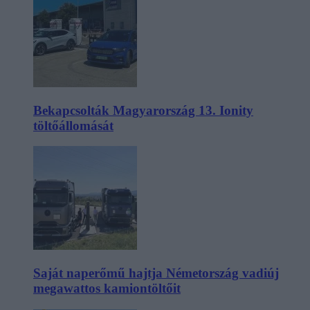
Bekapcsolták Magyarország 13. Ionity
töltőállomását
Saját naperőmű hajtja Németország vadiúj
megawattos kamiontöltőit