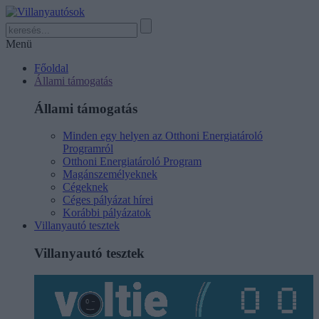
Menü
Főoldal
Állami támogatás
Állami támogatás
Minden egy helyen az Otthoni Energiatároló
Programról
Otthoni Energiatároló Program
Magánszemélyeknek
Cégeknek
Céges pályázat hírei
Korábbi pályázatok
Villanyautó tesztek
Villanyautó tesztek