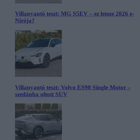
Villanyautó teszt: MG S5EV – ez lenne 2026 e-
Nirója?
Villanyautó teszt: Volvo ES90 Single Motor –
szedánba oltott SUV