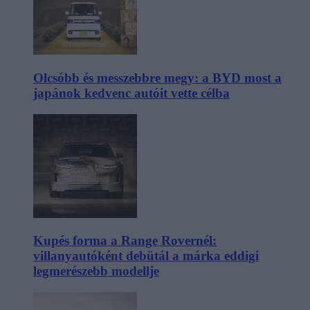
Olcsóbb és messzebbre megy: a BYD most a
japánok kedvenc autóit vette célba
Kupés forma a Range Rovernél:
villanyautóként debütál a márka eddigi
legmerészebb modellje