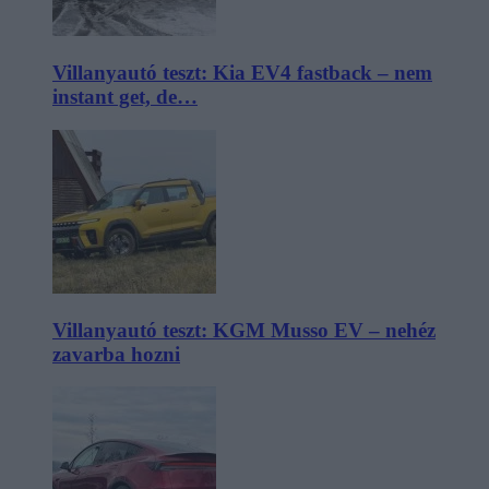
Villanyautó teszt: Kia EV4 fastback – nem
instant get, de…
Villanyautó teszt: KGM Musso EV – nehéz
zavarba hozni