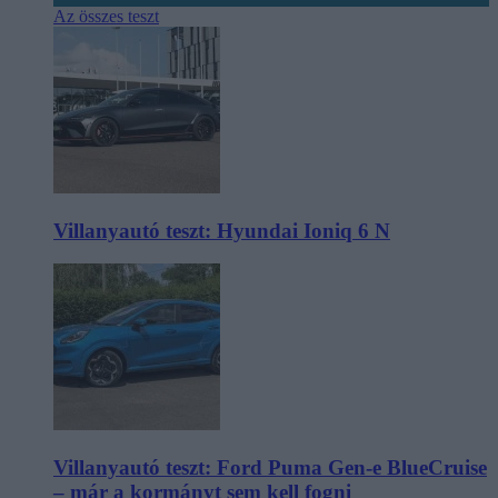
Az összes teszt
Villanyautó teszt: Hyundai Ioniq 6 N
Villanyautó teszt: Ford Puma Gen-e BlueCruise
– már a kormányt sem kell fogni