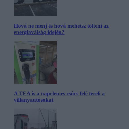
Hová ne menj és hová mehetsz tölteni az
energiaválság idején?
A TEA is a napelemes csúcs felé tereli a
villanyautósokat