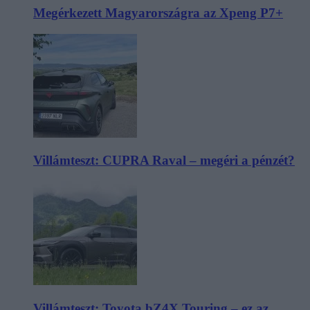
Megérkezett Magyarországra az Xpeng P7+
Villámteszt: CUPRA Raval – megéri a pénzét?
Villámteszt: Toyota bZ4X Touring – ez az,