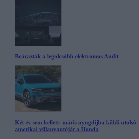
Beárazták a legolcsóbb elektromos Audit
Két év sem kellett: máris nyugdíjba küldi utolsó
amerikai villanyautóját a Honda