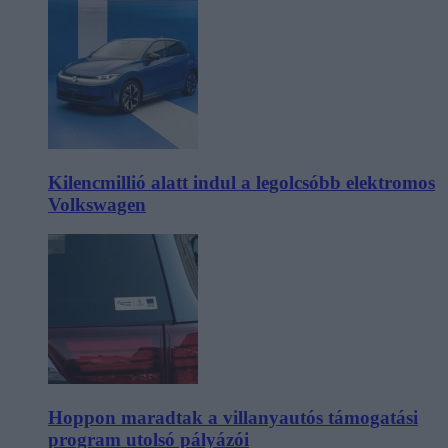
Kilencmillió alatt indul a legolcsóbb elektromos
Volkswagen
Hoppon maradtak a villanyautós támogatási
program utolsó pályázói