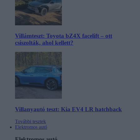
Villámteszt: Toyota bZ4X facelift – ott
csiszolták, ahol kellett?
Villanyautó teszt: Kia EV4 LR hatchback
További tesztek
Elektromos autó
Elektromos autó