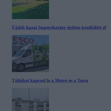
Újabb hazai Supercharger építése kezdődött el
Töltőket kapcsol le a Metro és a Tesco