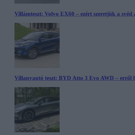
Villámteszt: Volvo EX60 – ezért szeretjük a svéd
Villanyautó teszt: BYD Atto 3 Evo AWD – erről 