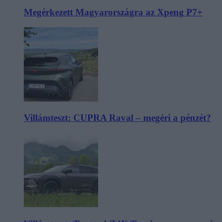
Megérkezett Magyarországra az Xpeng P7+
Villámteszt: CUPRA Raval – megéri a pénzét?