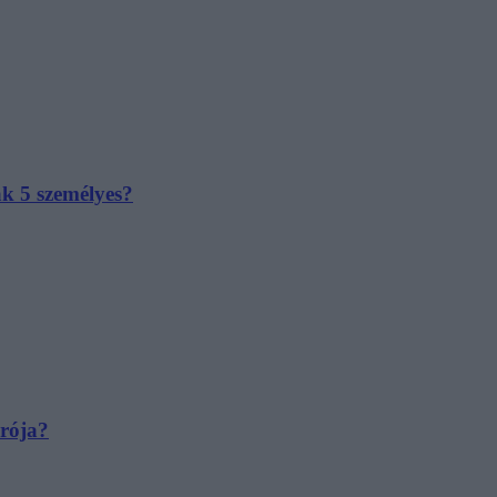
ak 5 személyes?
irója?