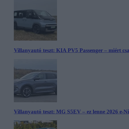
Villanyautó teszt: KIA PV5 Passenger – miért cs
Villanyautó teszt: MG S5EV – ez lenne 2026 e-N