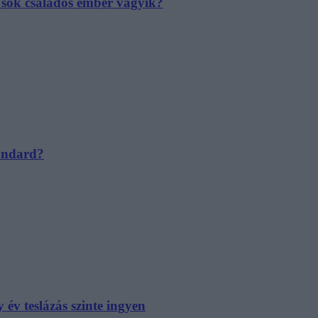
e sok családos ember vágyik?
tandard?
év teslázás szinte ingyen