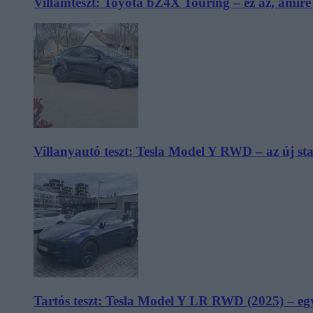
Villámteszt: Toyota bZ4X Touring – ez az, amir
Villanyautó teszt: Tesla Model Y RWD – az új s
Tartós teszt: Tesla Model Y LR RWD (2025) – egy 