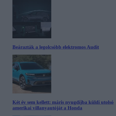
Beárazták a legolcsóbb elektromos Audit
Két év sem kellett: máris nyugdíjba küldi utolsó
amerikai villanyautóját a Honda