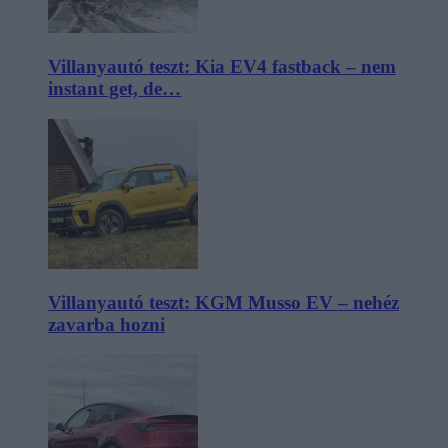
Villanyautó teszt: Kia EV4 fastback – nem
instant get, de…
Villanyautó teszt: KGM Musso EV – nehéz
zavarba hozni