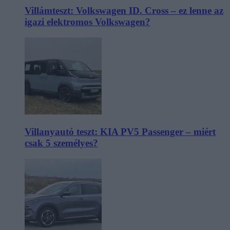
Villámteszt: Volkswagen ID. Cross – ez lenne az
igazi elektromos Volkswagen?
Villanyautó teszt: KIA PV5 Passenger – miért
csak 5 személyes?