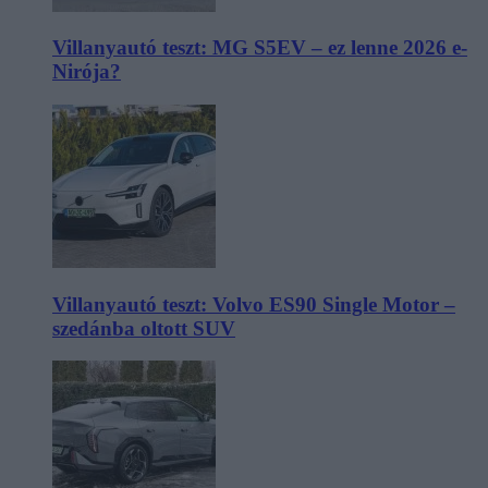
Villanyautó teszt: MG S5EV – ez lenne 2026 e-
Nirója?
Villanyautó teszt: Volvo ES90 Single Motor –
szedánba oltott SUV