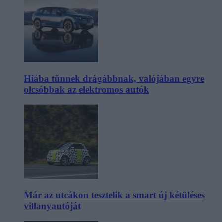
Hiába tűnnek drágábbnak, valójában egyre
olcsóbbak az elektromos autók
Már az utcákon tesztelik a smart új kétüléses
villanyautóját