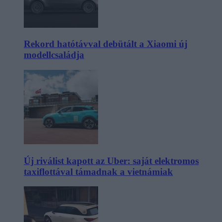
Rekord hatótávval debütált a Xiaomi új
modellcsaládja
Új riválist kapott az Uber: saját elektromos
taxiflottával támadnak a vietnámiak