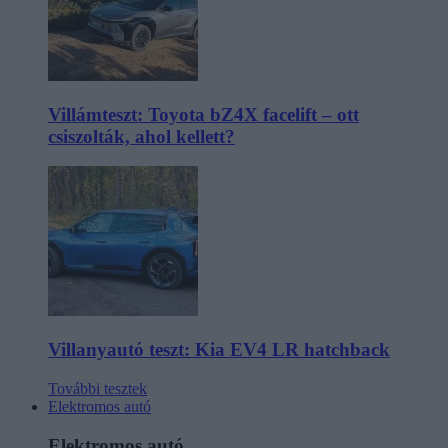
Villámteszt: Toyota bZ4X facelift – ott
csiszolták, ahol kellett?
Villanyautó teszt: Kia EV4 LR hatchback
További tesztek
Elektromos autó
Elektromos autó