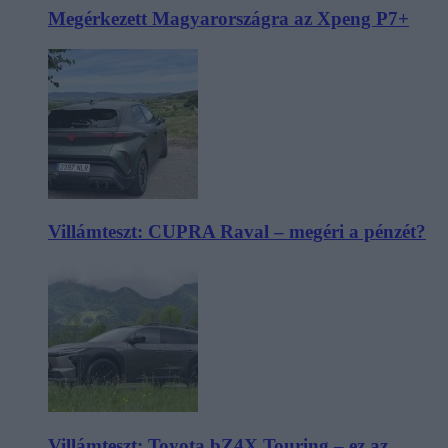
Megérkezett Magyarországra az Xpeng P7+
Villámteszt: CUPRA Raval – megéri a pénzét?
Villámteszt: Toyota bZ4X Touring – ez az,