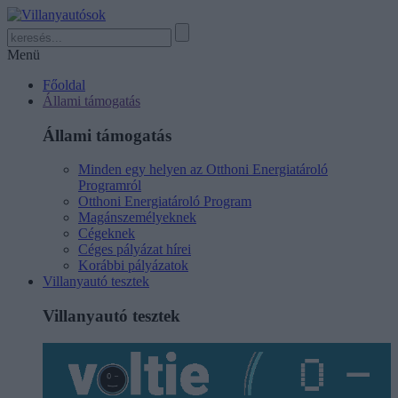
Menü
Főoldal
Állami támogatás
Állami támogatás
Minden egy helyen az Otthoni Energiatároló
Programról
Otthoni Energiatároló Program
Magánszemélyeknek
Cégeknek
Céges pályázat hírei
Korábbi pályázatok
Villanyautó tesztek
Villanyautó tesztek