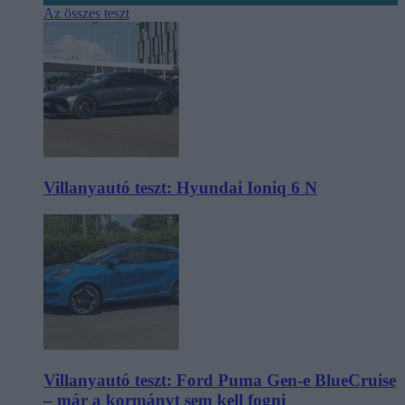
Az összes teszt
Villanyautó teszt: Hyundai Ioniq 6 N
Villanyautó teszt: Ford Puma Gen-e BlueCruise
– már a kormányt sem kell fogni