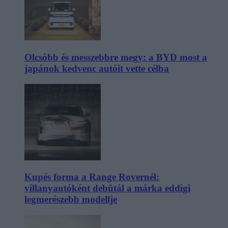
Olcsóbb és messzebbre megy: a BYD most a
japánok kedvenc autóit vette célba
Kupés forma a Range Rovernél:
villanyautóként debütál a márka eddigi
legmerészebb modellje