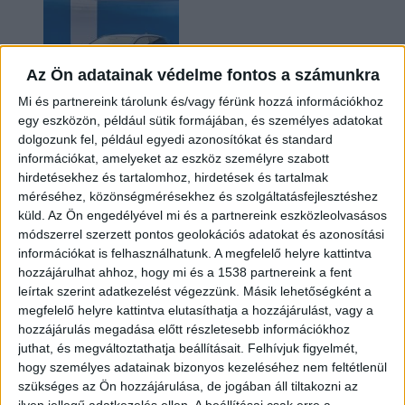
Az Ön adatainak védelme fontos a számunkra
Mi és partnereink tárolunk és/vagy férünk hozzá információkhoz
egy eszközön, például sütik formájában, és személyes adatokat
dolgozunk fel, például egyedi azonosítókat és standard
információkat, amelyeket az eszköz személyre szabott
Kilencmillió alatt indul a legolcsóbb elektromos
hirdetésekhez és tartalomhoz, hirdetések és tartalmak
Volkswagen
méréséhez, közönségmérésekhez és szolgáltatásfejlesztéshez
küld.
Az Ön engedélyével mi és a partnereink eszközleolvasásos
módszerrel szerzett pontos geolokációs adatokat és azonosítási
információkat is felhasználhatunk. A megfelelő helyre kattintva
hozzájárulhat ahhoz, hogy mi és a 1538 partnereink a fent
leírtak szerint adatkezelést végezzünk. Másik lehetőségként a
megfelelő helyre kattintva elutasíthatja a hozzájárulást, vagy a
hozzájárulás megadása előtt részletesebb információkhoz
juthat, és megváltoztathatja beállításait.
Felhívjuk figyelmét,
hogy személyes adatainak bizonyos kezeléséhez nem feltétlenül
Hoppon maradtak a villanyautós támogatási
szükséges az Ön hozzájárulása, de jogában áll tiltakozni az
program utolsó pályázói
ilyen jellegű adatkezelés ellen. A beállításai csak erre a