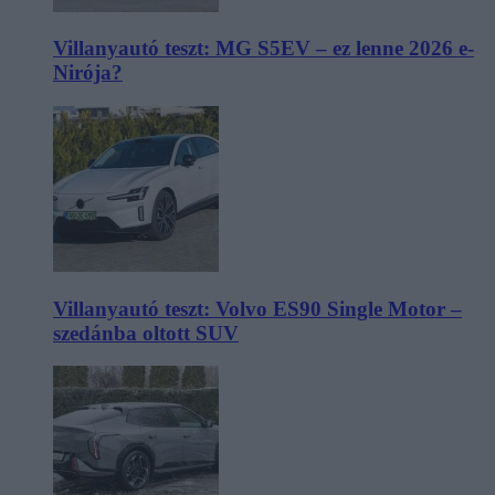
Villanyautó teszt: MG S5EV – ez lenne 2026 e-
Nirója?
Villanyautó teszt: Volvo ES90 Single Motor –
szedánba oltott SUV