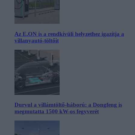
Az E.ON is a rendkívüli helyzethez igazítja a
villanyautó-töltőit
Durvul a villámtöltő-háború: a Dongfeng is
megmutatta 1500 kW-os fegyverét