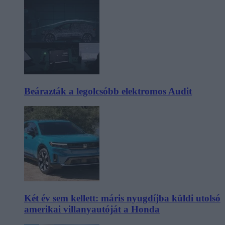
Beárazták a legolcsóbb elektromos Audit
Két év sem kellett: máris nyugdíjba küldi utolsó
amerikai villanyautóját a Honda