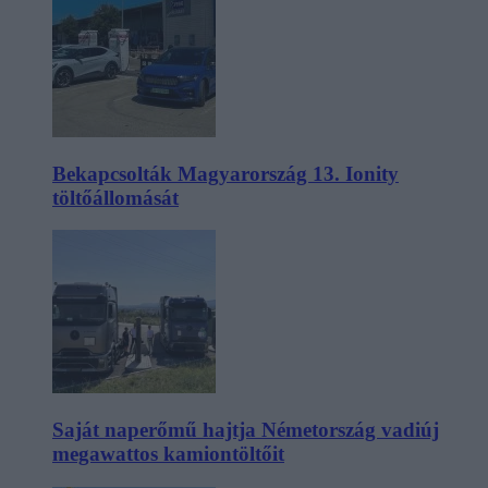
Bekapcsolták Magyarország 13. Ionity
töltőállomását
Saját naperőmű hajtja Németország vadiúj
megawattos kamiontöltőit