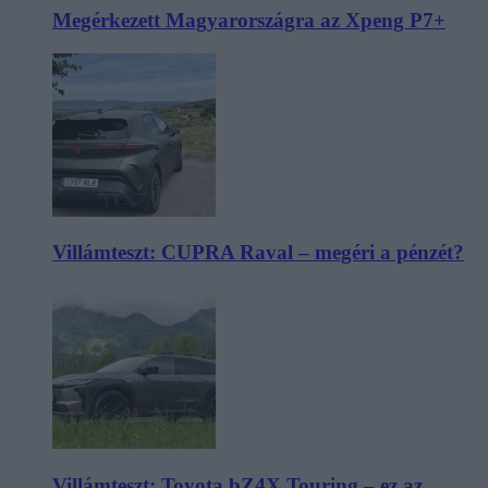
Megérkezett Magyarországra az Xpeng P7+
Villámteszt: CUPRA Raval – megéri a pénzét?
Villámteszt: Toyota bZ4X Touring – ez az,