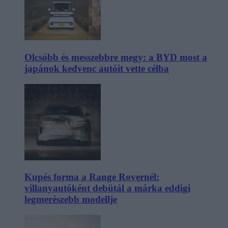
Olcsóbb és messzebbre megy: a BYD most a
japánok kedvenc autóit vette célba
Kupés forma a Range Rovernél:
villanyautóként debütál a márka eddigi
legmerészebb modellje