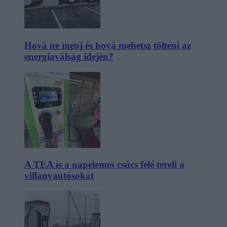
Hová ne menj és hová mehetsz tölteni az
energiaválság idején?
A TEA is a napelemes csúcs felé tereli a
villanyautósokat