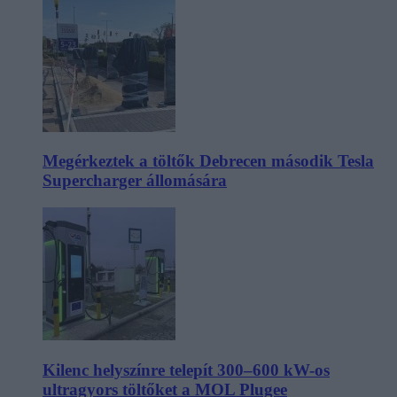
Megérkeztek a töltők Debrecen második Tesla
Supercharger állomására
Kilenc helyszínre telepít 300–600 kW-os
ultragyors töltőket a MOL Plugee