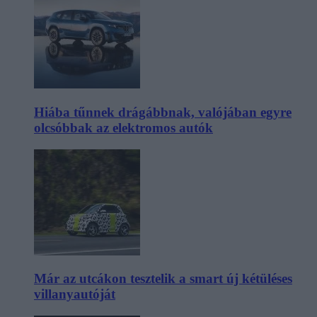
Hiába tűnnek drágábbnak, valójában egyre
olcsóbbak az elektromos autók
Már az utcákon tesztelik a smart új kétüléses
villanyautóját