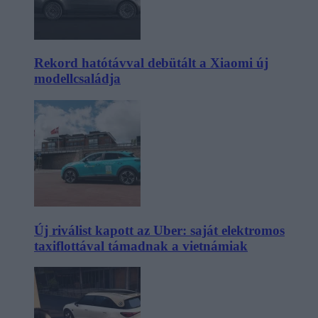
Rekord hatótávval debütált a Xiaomi új
modellcsaládja
Új riválist kapott az Uber: saját elektromos
taxiflottával támadnak a vietnámiak