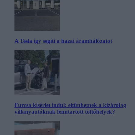
A Tesla így segíti a hazai áramhálózatot
Furcsa kísérlet indul: eltűnhetnek a kizárólag
villanyautóknak fenntartott töltőhelyek?