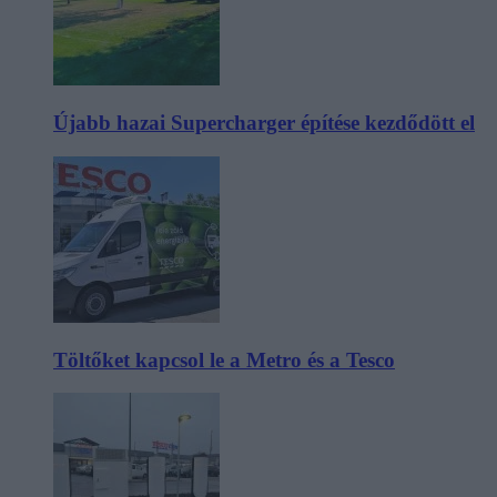
Újabb hazai Supercharger építése kezdődött el
Töltőket kapcsol le a Metro és a Tesco