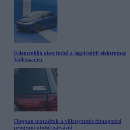
Kilencmillió alatt indul a legolcsóbb elektromos
Volkswagen
Hoppon maradtak a villanyautós támogatási
program utolsó pályázói