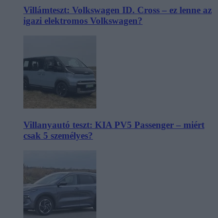
Villámteszt: Volkswagen ID. Cross – ez lenne az
igazi elektromos Volkswagen?
Villanyautó teszt: KIA PV5 Passenger – miért
csak 5 személyes?