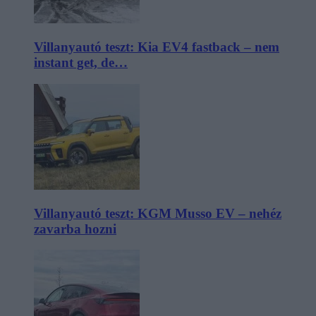
Villanyautó teszt: Kia EV4 fastback – nem
instant get, de…
Villanyautó teszt: KGM Musso EV – nehéz
zavarba hozni