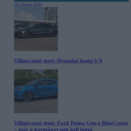
Az összes teszt
Villanyautó teszt: Hyundai Ioniq 6 N
Villanyautó teszt: Ford Puma Gen-e BlueCruise
– már a kormányt sem kell fogni