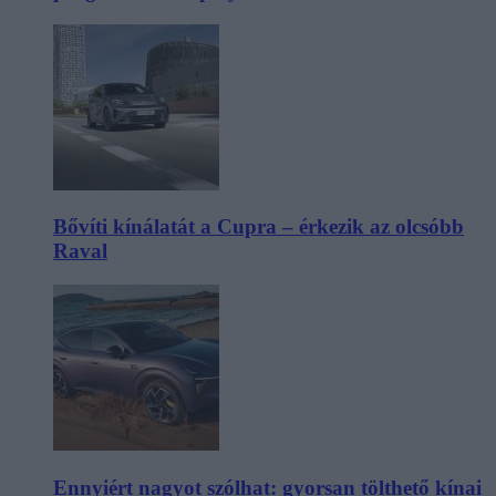
Bővíti kínálatát a Cupra – érkezik az olcsóbb
Raval
Ennyiért nagyot szólhat: gyorsan tölthető kínai