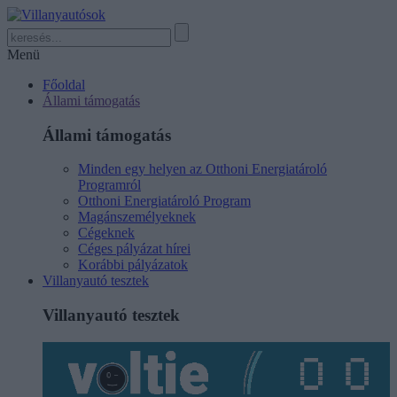
Menü
Főoldal
Állami támogatás
Állami támogatás
Minden egy helyen az Otthoni Energiatároló
Programról
Otthoni Energiatároló Program
Magánszemélyeknek
Cégeknek
Céges pályázat hírei
Korábbi pályázatok
Villanyautó tesztek
Villanyautó tesztek