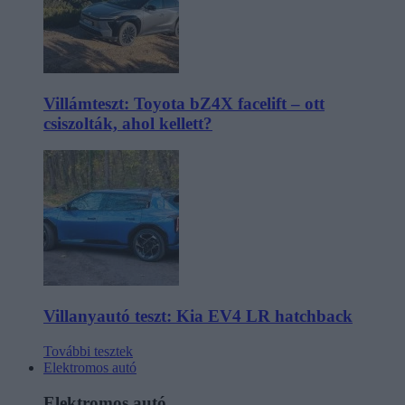
Villámteszt: Toyota bZ4X facelift – ott
csiszolták, ahol kellett?
Villanyautó teszt: Kia EV4 LR hatchback
További tesztek
Elektromos autó
Elektromos autó