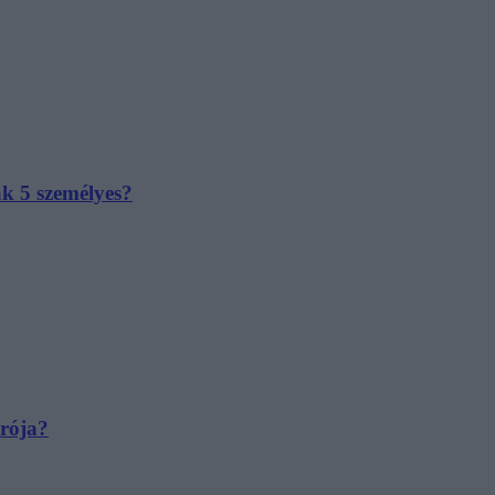
ak 5 személyes?
irója?