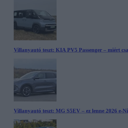
Villanyautó teszt: KIA PV5 Passenger – miért cs
Villanyautó teszt: MG S5EV – ez lenne 2026 e-N