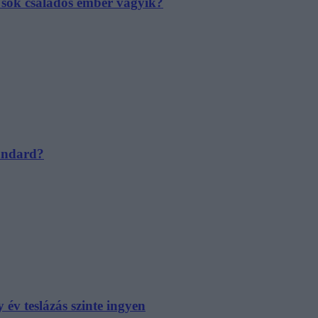
e sok családos ember vágyik?
tandard?
év teslázás szinte ingyen