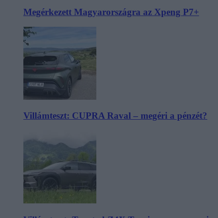
Megérkezett Magyarországra az Xpeng P7+
Villámteszt: CUPRA Raval – megéri a pénzét?