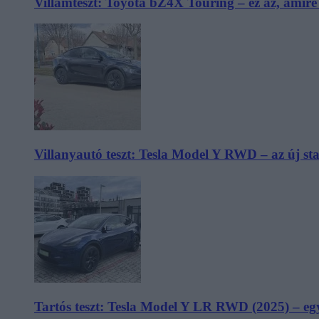
Villámteszt: Toyota bZ4X Touring – ez az, amir
Villanyautó teszt: Tesla Model Y RWD – az új s
Tartós teszt: Tesla Model Y LR RWD (2025) – egy 