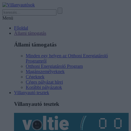
Menü
Főoldal
Állami támogatás
Állami támogatás
Minden egy helyen az Otthoni Energiatároló
Programról
Otthoni Energiatároló Program
Magánszemélyeknek
Cégeknek
Céges pályázat hírei
Korábbi pályázatok
Villanyautó tesztek
Villanyautó tesztek