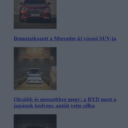
Bemutatkozott a Mercedes új városi SUV-ja
Olcsóbb és messzebbre megy: a BYD most a
japánok kedvenc autóit vette célba