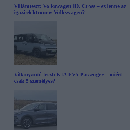
Villámteszt: Volkswagen ID. Cross – ez lenne az
igazi elektromos Volkswagen?
Villanyautó teszt: KIA PV5 Passenger – miért
csak 5 személyes?