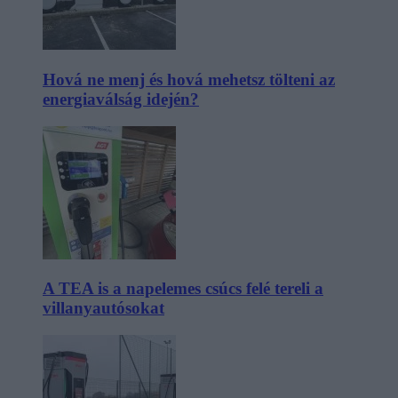
Hová ne menj és hová mehetsz tölteni az
energiaválság idején?
A TEA is a napelemes csúcs felé tereli a
villanyautósokat