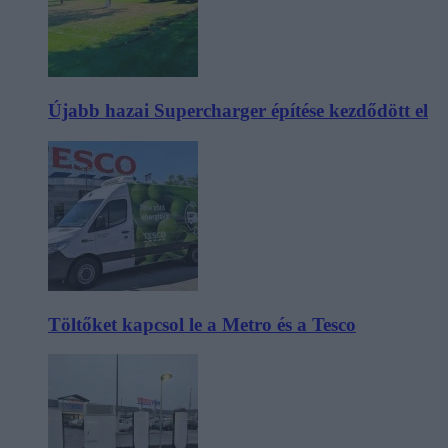
Újabb hazai Supercharger építése kezdődött el
Töltőket kapcsol le a Metro és a Tesco