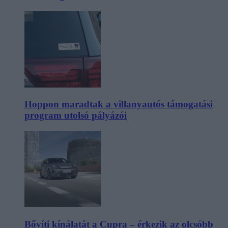
Hoppon maradtak a villanyautós támogatási
program utolsó pályázói
Bővíti kínálatát a Cupra – érkezik az olcsóbb