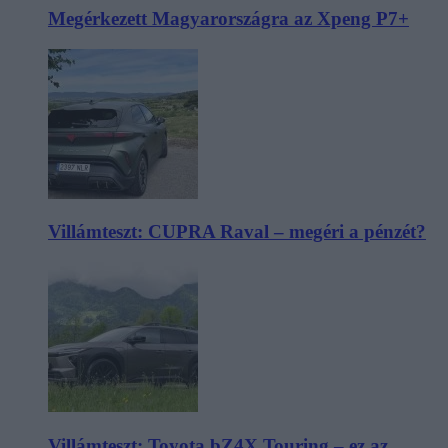
Megérkezett Magyarországra az Xpeng P7+
Villámteszt: CUPRA Raval – megéri a pénzét?
Villámteszt: Toyota bZ4X Touring – ez az,