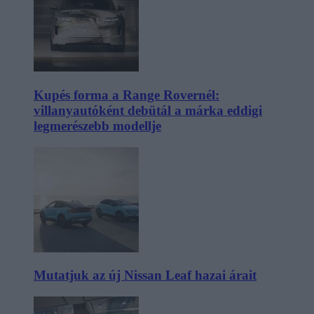
Kupés forma a Range Rovernél:
villanyautóként debütál a márka eddigi
legmerészebb modellje
Mutatjuk az új Nissan Leaf hazai árait