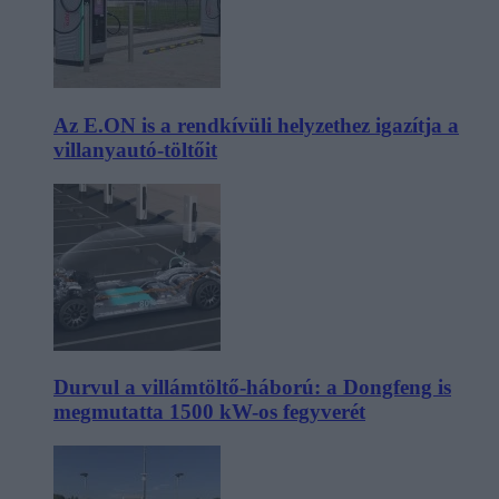
Az E.ON is a rendkívüli helyzethez igazítja a
villanyautó-töltőit
Durvul a villámtöltő-háború: a Dongfeng is
megmutatta 1500 kW-os fegyverét