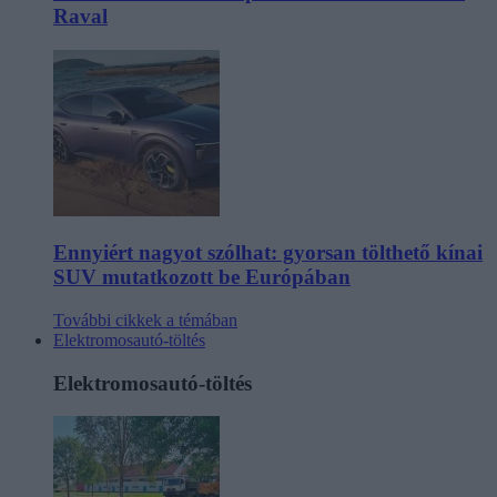
Raval
Ennyiért nagyot szólhat: gyorsan tölthető kínai
SUV mutatkozott be Európában
További cikkek a témában
Elektromosautó-töltés
Elektromosautó-töltés