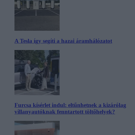
A Tesla így segíti a hazai áramhálózatot
Furcsa kísérlet indul: eltűnhetnek a kizárólag
villanyautóknak fenntartott töltőhelyek?