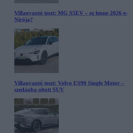
Villanyautó teszt: MG S5EV – ez lenne 2026 e-
Nirója?
Villanyautó teszt: Volvo ES90 Single Motor –
szedánba oltott SUV