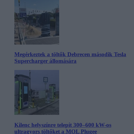
Megérkeztek a töltők Debrecen második Tesla
Supercharger állomására
Kilenc helyszínre telepít 300–600 kW-os
ultragyors töltőket a MOL Plugee