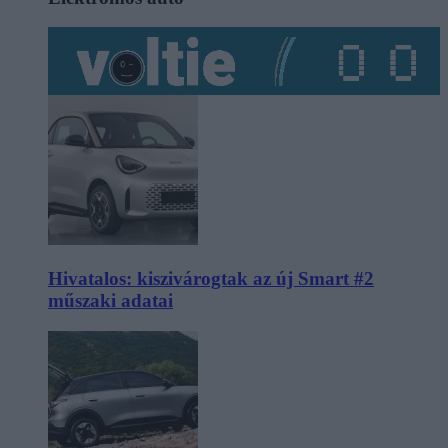
Hivatalos: kiszivárogtak az új Smart #2
műszaki adatai