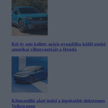
Két év sem kellett: máris nyugdíjba küldi utolsó
amerikai villanyautóját a Honda
Kilencmillió alatt indul a legolcsóbb elektromos
Volkswagen