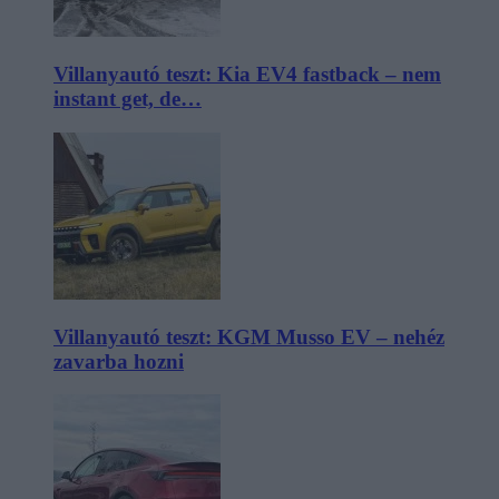
Villanyautó teszt: Kia EV4 fastback – nem
instant get, de…
Villanyautó teszt: KGM Musso EV – nehéz
zavarba hozni