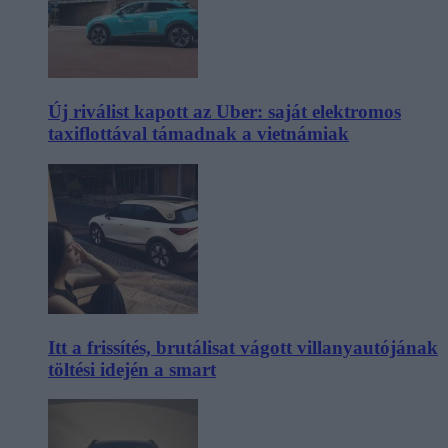
Új riválist kapott az Uber: saját elektromos
taxiflottával támadnak a vietnámiak
Itt a frissítés, brutálisat vágott villanyautójának
töltési idején a smart