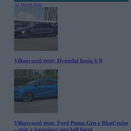
Az összes teszt
Villanyautó teszt: Hyundai Ioniq 6 N
Villanyautó teszt: Ford Puma Gen-e BlueCruise
– már a kormányt sem kell fogni