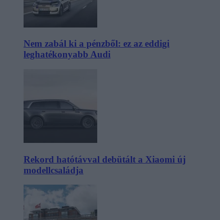
Nem zabál ki a pénzből: ez az eddigi
leghatékonyabb Audi
Rekord hatótávval debütált a Xiaomi új
modellcsaládja