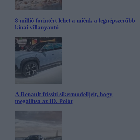
8 millió forintért lehet a miénk a legnépszerűbb
kínai villanyautó
A Renault frissíti sikermodelljeit, hogy
megállítsa az ID. Polót