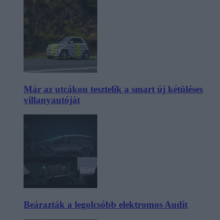
Már az utcákon tesztelik a smart új kétüléses
villanyautóját
Beárazták a legolcsóbb elektromos Audit