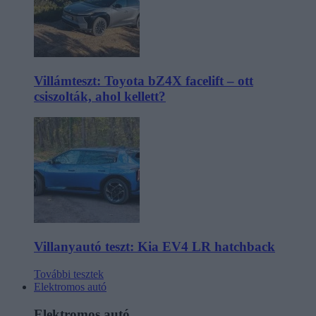
Villámteszt: Toyota bZ4X facelift – ott
csiszolták, ahol kellett?
Villanyautó teszt: Kia EV4 LR hatchback
További tesztek
Elektromos autó
Elektromos autó