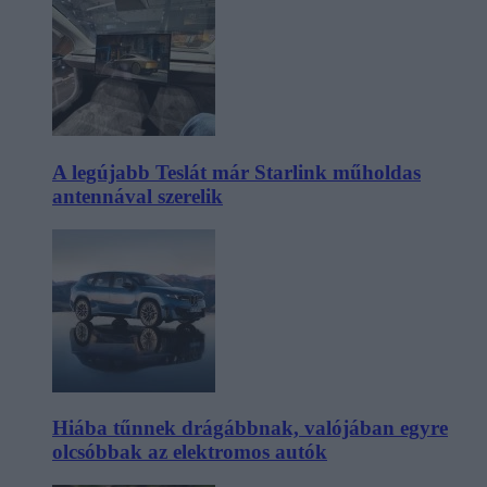
A legújabb Teslát már Starlink műholdas
antennával szerelik
Hiába tűnnek drágábbnak, valójában egyre
olcsóbbak az elektromos autók