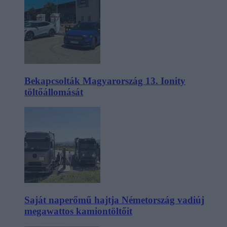
Bekapcsolták Magyarország 13. Ionity
töltőállomását
Saját naperőmű hajtja Németország vadiúj
megawattos kamiontöltőit