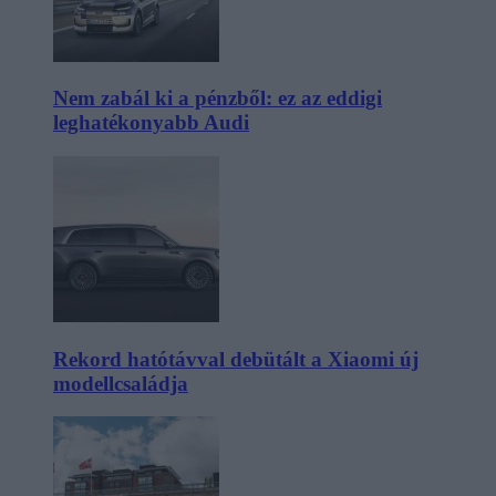
Nem zabál ki a pénzből: ez az eddigi
leghatékonyabb Audi
Rekord hatótávval debütált a Xiaomi új
modellcsaládja