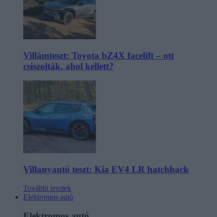
Villámteszt: Toyota bZ4X facelift – ott
csiszolták, ahol kellett?
Villanyautó teszt: Kia EV4 LR hatchback
További tesztek
Elektromos autó
Elektromos autó