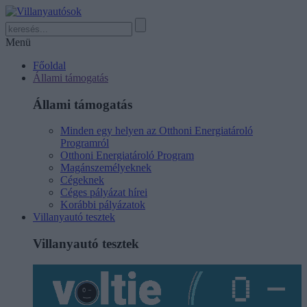
Menü
Főoldal
Állami támogatás
Állami támogatás
Minden egy helyen az Otthoni Energiatároló
Programról
Otthoni Energiatároló Program
Magánszemélyeknek
Cégeknek
Céges pályázat hírei
Korábbi pályázatok
Villanyautó tesztek
Villanyautó tesztek