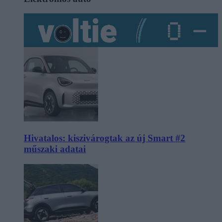
Hivatalos: kiszivárogtak az új Smart #2
műszaki adatai