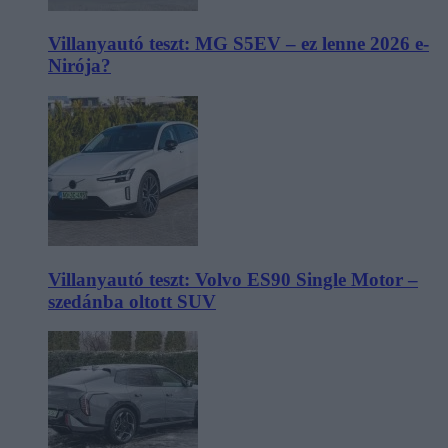
Villanyautó teszt: MG S5EV – ez lenne 2026 e-
Nirója?
Villanyautó teszt: Volvo ES90 Single Motor –
szedánba oltott SUV