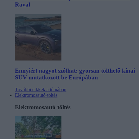
Raval
Ennyiért nagyot szólhat: gyorsan tölthető kínai
SUV mutatkozott be Európában
További cikkek a témában
Elektromosautó-töltés
Elektromosautó-töltés