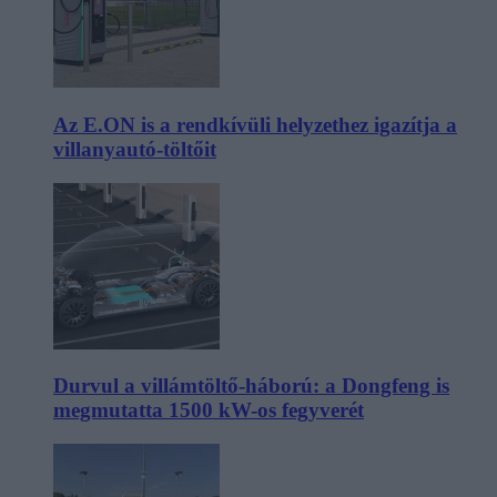
Az E.ON is a rendkívüli helyzethez igazítja a
villanyautó-töltőit
Durvul a villámtöltő-háború: a Dongfeng is
megmutatta 1500 kW-os fegyverét