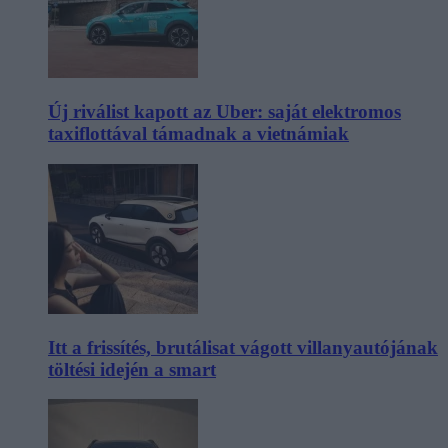
Új riválist kapott az Uber: saját elektromos
taxiflottával támadnak a vietnámiak
Itt a frissítés, brutálisat vágott villanyautójának
töltési idején a smart