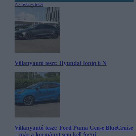
Az összes teszt
Villanyautó teszt: Hyundai Ioniq 6 N
Villanyautó teszt: Ford Puma Gen-e BlueCruise
– már a kormányt sem kell fogni