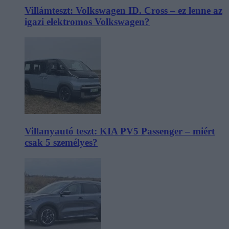
Villámteszt: Volkswagen ID. Cross – ez lenne az
igazi elektromos Volkswagen?
Villanyautó teszt: KIA PV5 Passenger – miért
csak 5 személyes?