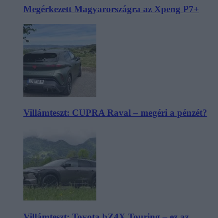
Megérkezett Magyarországra az Xpeng P7+
Villámteszt: CUPRA Raval – megéri a pénzét?
Villámteszt: Toyota bZ4X Touring – ez az,