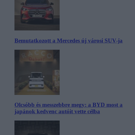
Bemutatkozott a Mercedes új városi SUV-ja
Olcsóbb és messzebbre megy: a BYD most a
japánok kedvenc autóit vette célba