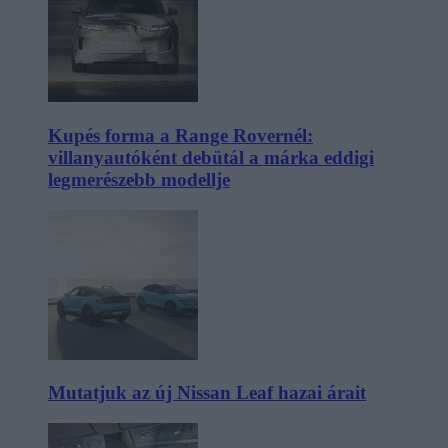
Kupés forma a Range Rovernél:
villanyautóként debütál a márka eddigi
legmerészebb modellje
Mutatjuk az új Nissan Leaf hazai árait