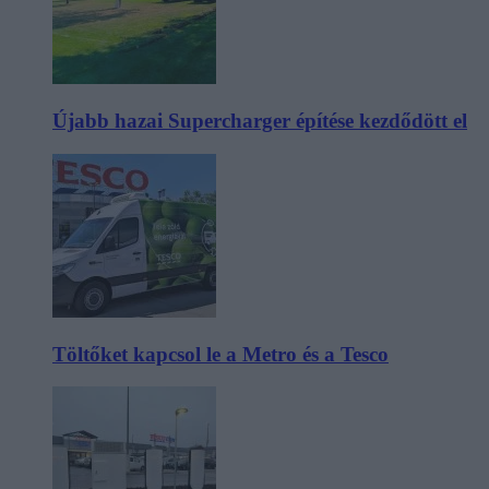
Újabb hazai Supercharger építése kezdődött el
Töltőket kapcsol le a Metro és a Tesco