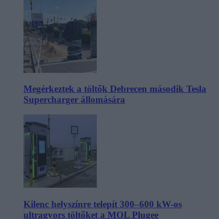
Megérkeztek a töltők Debrecen második Tesla
Supercharger állomására
Kilenc helyszínre telepít 300–600 kW-os
ultragyors töltőket a MOL Plugee