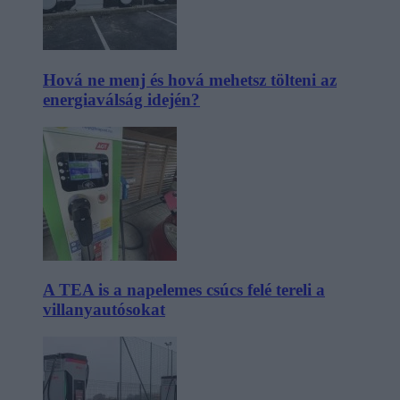
Hová ne menj és hová mehetsz tölteni az
energiaválság idején?
A TEA is a napelemes csúcs felé tereli a
villanyautósokat