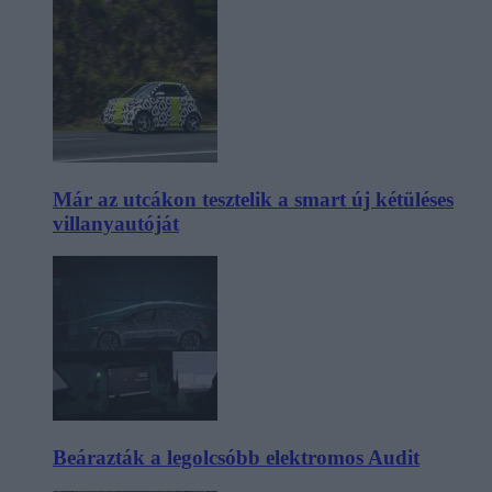
Már az utcákon tesztelik a smart új kétüléses
villanyautóját
Beárazták a legolcsóbb elektromos Audit