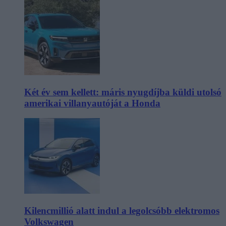
Két év sem kellett: máris nyugdíjba küldi utolsó
amerikai villanyautóját a Honda
Kilencmillió alatt indul a legolcsóbb elektromos
Volkswagen