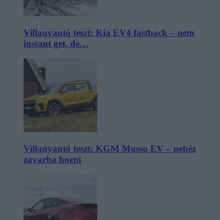
Villanyautó teszt: Kia EV4 fastback – nem
instant get, de…
Villanyautó teszt: KGM Musso EV – nehéz
zavarba hozni