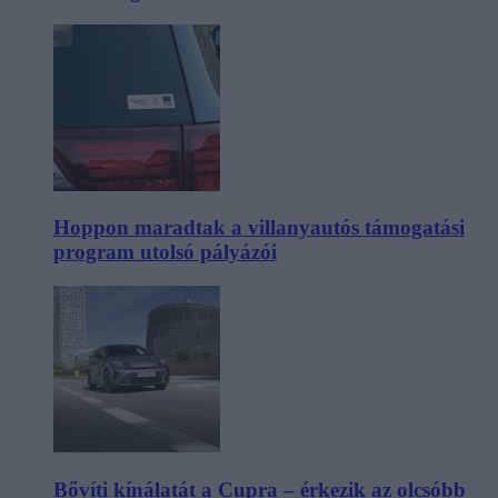
Hoppon maradtak a villanyautós támogatási
program utolsó pályázói
Bővíti kínálatát a Cupra – érkezik az olcsóbb