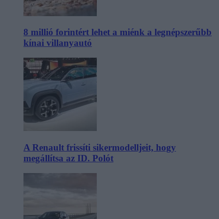
8 millió forintért lehet a miénk a legnépszerűbb
kínai villanyautó
A Renault frissíti sikermodelljeit, hogy
megállítsa az ID. Polót