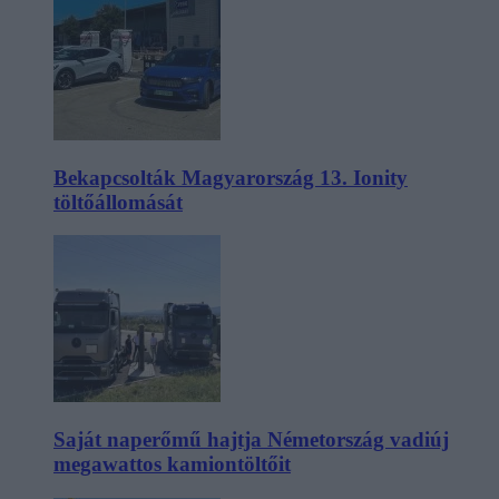
Bekapcsolták Magyarország 13. Ionity
töltőállomását
Saját naperőmű hajtja Németország vadiúj
megawattos kamiontöltőit