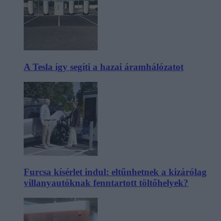
A Tesla így segíti a hazai áramhálózatot
Furcsa kísérlet indul: eltűnhetnek a kizárólag
villanyautóknak fenntartott töltőhelyek?