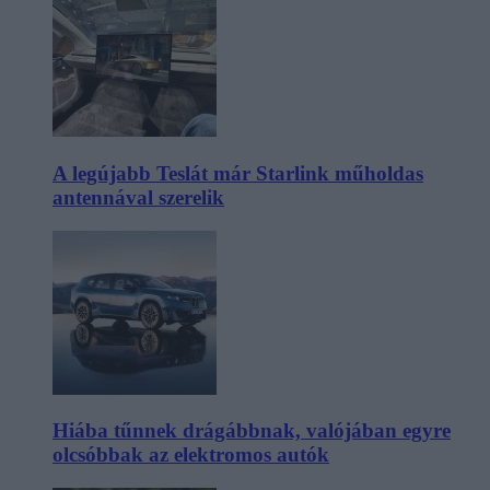
A legújabb Teslát már Starlink műholdas
antennával szerelik
Hiába tűnnek drágábbnak, valójában egyre
olcsóbbak az elektromos autók