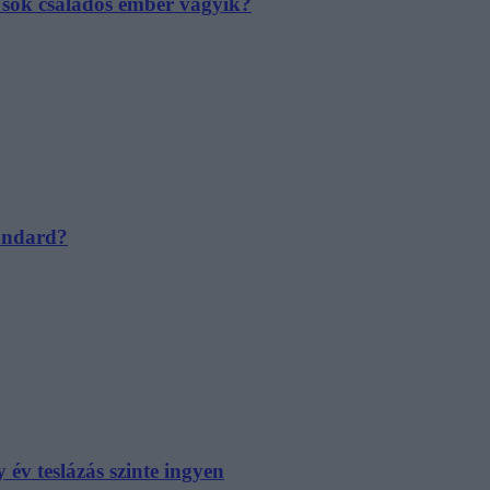
e sok családos ember vágyik?
tandard?
év teslázás szinte ingyen