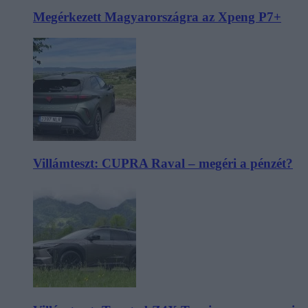
Megérkezett Magyarországra az Xpeng P7+
Villámteszt: CUPRA Raval – megéri a pénzét?