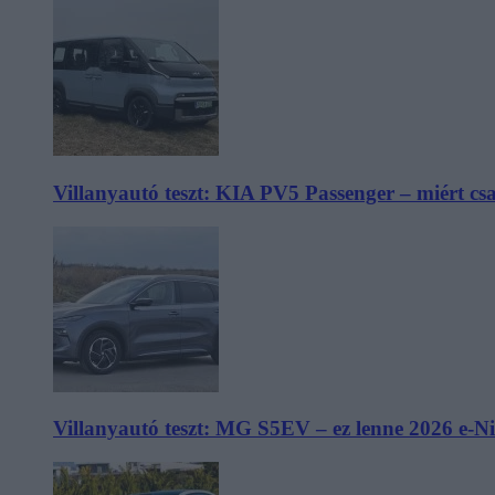
Villanyautó teszt: KIA PV5 Passenger – miért cs
Villanyautó teszt: MG S5EV – ez lenne 2026 e-N