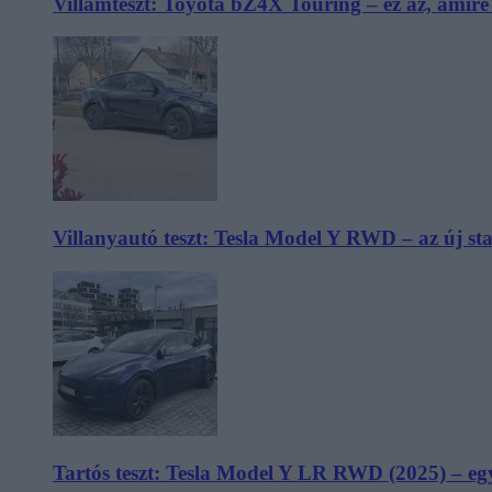
Villámteszt: Toyota bZ4X Touring – ez az, amir
Villanyautó teszt: Tesla Model Y RWD – az új s
Tartós teszt: Tesla Model Y LR RWD (2025) – egy 