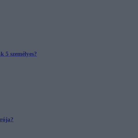
ak 5 személyes?
irója?