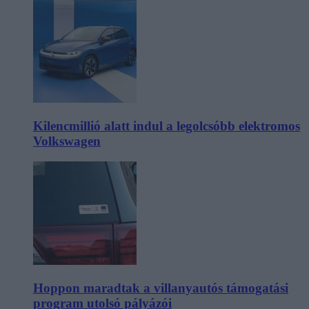
Kilencmillió alatt indul a legolcsóbb elektromos
Volkswagen
Hoppon maradtak a villanyautós támogatási
program utolsó pályázói