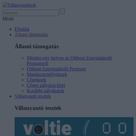
Menü
Főoldal
Állami támogatás
Állami támogatás
Minden egy helyen az Otthoni Energiatároló
Programról
Otthoni Energiatároló Program
Magánszemélyeknek
Cégeknek
Céges pályázat hírei
Korábbi pályázatok
Villanyautó tesztek
Villanyautó tesztek