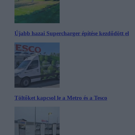
Újabb hazai Supercharger építése kezdődött el
Töltőket kapcsol le a Metro és a Tesco