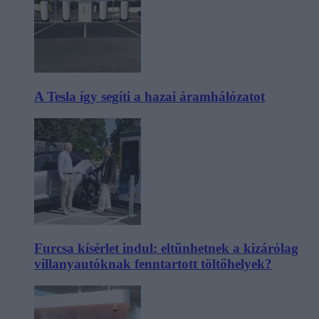
A Tesla így segíti a hazai áramhálózatot
Furcsa kísérlet indul: eltűnhetnek a kizárólag
villanyautóknak fenntartott töltőhelyek?