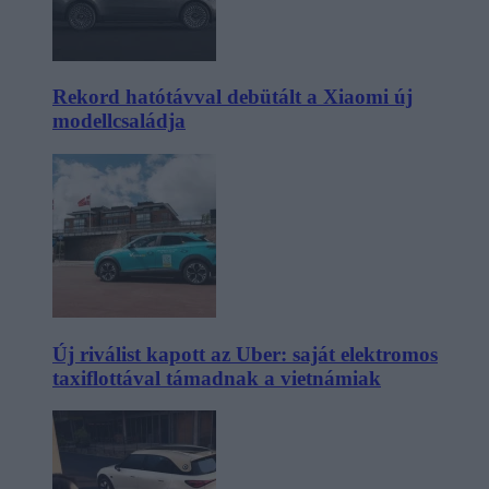
Rekord hatótávval debütált a Xiaomi új
modellcsaládja
Új riválist kapott az Uber: saját elektromos
taxiflottával támadnak a vietnámiak