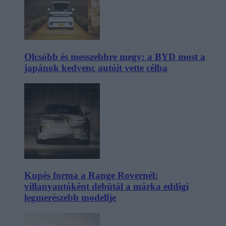
Olcsóbb és messzebbre megy: a BYD most a
japánok kedvenc autóit vette célba
Kupés forma a Range Rovernél:
villanyautóként debütál a márka eddigi
legmerészebb modellje