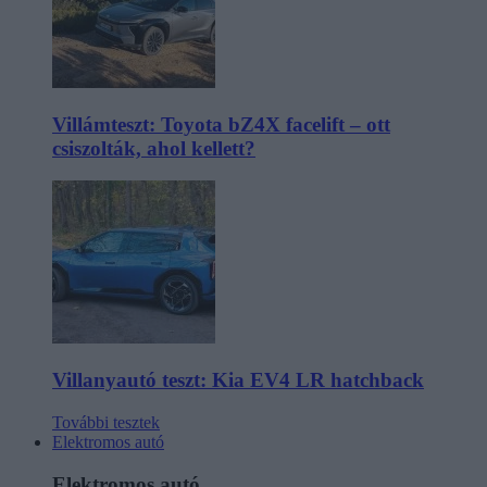
Villámteszt: Toyota bZ4X facelift – ott
csiszolták, ahol kellett?
Villanyautó teszt: Kia EV4 LR hatchback
További tesztek
Elektromos autó
Elektromos autó