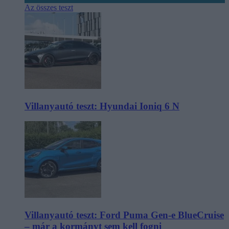
Az összes teszt
Villanyautó teszt: Hyundai Ioniq 6 N
Villanyautó teszt: Ford Puma Gen-e BlueCruise
– már a kormányt sem kell fogni