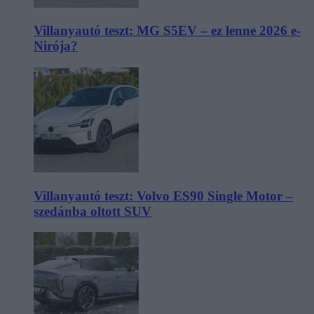
Villanyautó teszt: MG S5EV – ez lenne 2026 e-
Nirója?
Villanyautó teszt: Volvo ES90 Single Motor –
szedánba oltott SUV