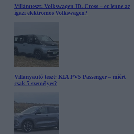
Villámteszt: Volkswagen ID. Cross – ez lenne az
igazi elektromos Volkswagen?
Villanyautó teszt: KIA PV5 Passenger – miért
csak 5 személyes?