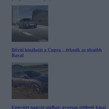
Bővíti kínálatát a Cupra – érkezik az olcsóbb
Raval
Ennyiért nagyot szólhat: gyorsan tölthető kínai