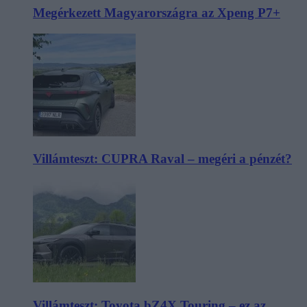
Megérkezett Magyarországra az Xpeng P7+
Villámteszt: CUPRA Raval – megéri a pénzét?
Villámteszt: Toyota bZ4X Touring – ez az,