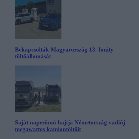
Bekapcsolták Magyarország 13. Ionity
töltőállomását
Saját naperőmű hajtja Németország vadiúj
megawattos kamiontöltőit