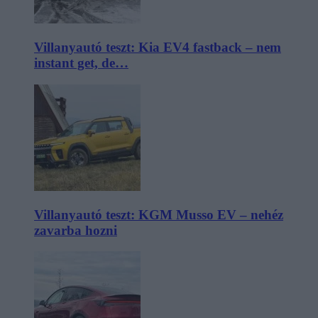
Villanyautó teszt: Kia EV4 fastback – nem
instant get, de…
Villanyautó teszt: KGM Musso EV – nehéz
zavarba hozni