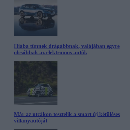
Hiába tűnnek drágábbnak, valójában egyre
olcsóbbak az elektromos autók
Már az utcákon tesztelik a smart új kétüléses
villanyautóját