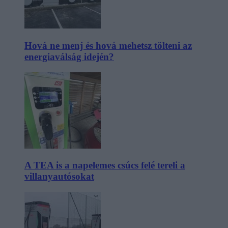
Hová ne menj és hová mehetsz tölteni az
energiaválság idején?
A TEA is a napelemes csúcs felé tereli a
villanyautósokat