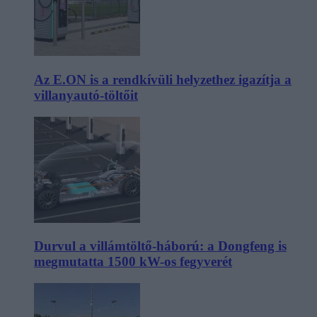
Az E.ON is a rendkívüli helyzethez igazítja a
villanyautó-töltőit
Durvul a villámtöltő-háború: a Dongfeng is
megmutatta 1500 kW-os fegyverét