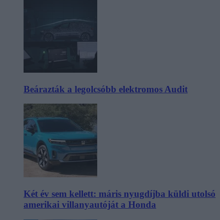
Beárazták a legolcsóbb elektromos Audit
Két év sem kellett: máris nyugdíjba küldi utolsó
amerikai villanyautóját a Honda