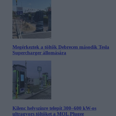
Megérkeztek a töltők Debrecen második Tesla
Supercharger állomására
Kilenc helyszínre telepít 300–600 kW-os
ultragyors töltőket a MOL Plugee