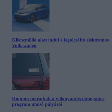
Kilencmillió alatt indul a legolcsóbb elektromos
Volkswagen
Hoppon maradtak a villanyautós támogatási
program utolsó pályázói