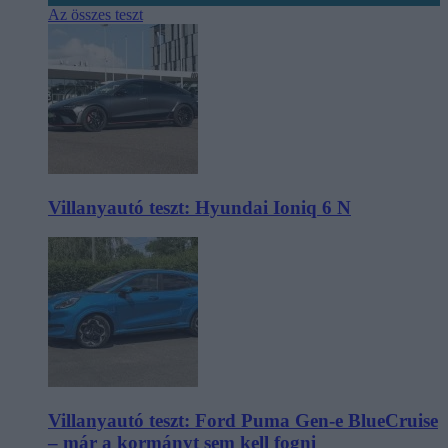
Az összes teszt
Villanyautó teszt: Hyundai Ioniq 6 N
Villanyautó teszt: Ford Puma Gen-e BlueCruise
– már a kormányt sem kell fogni