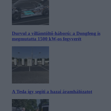
Durvul a villámtöltő-háború: a Dongfeng is
megmutatta 1500 kW-os fegyverét
A Tesla így segíti a hazai áramhálózatot