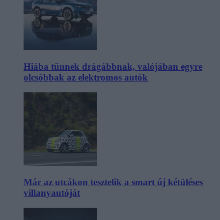
Hiába tűnnek drágábbnak, valójában egyre
olcsóbbak az elektromos autók
Már az utcákon tesztelik a smart új kétüléses
villanyautóját