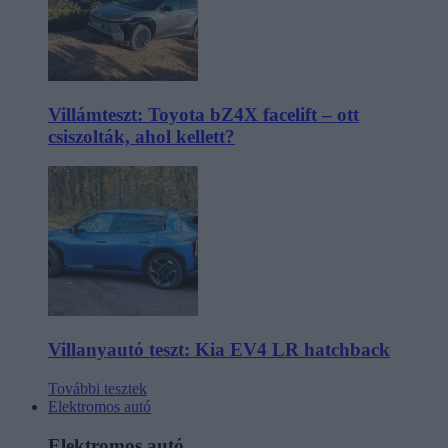
Villámteszt: Toyota bZ4X facelift – ott
csiszolták, ahol kellett?
Villanyautó teszt: Kia EV4 LR hatchback
További tesztek
Elektromos autó
Elektromos autó