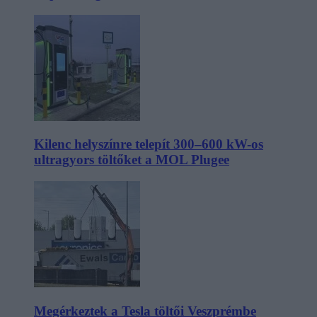
Kilenc helyszínre telepít 300–600 kW-os
ultragyors töltőket a MOL Plugee
Megérkeztek a Tesla töltői Veszprémbe