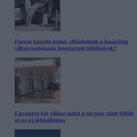
Furcsa kísérlet indul: eltűnhetnek a kizárólag
villanyautóknak fenntartott töltőhelyek?
Egyszerre két villanyautót is tíz perc alatt feltölt
ez az új töltőállomás