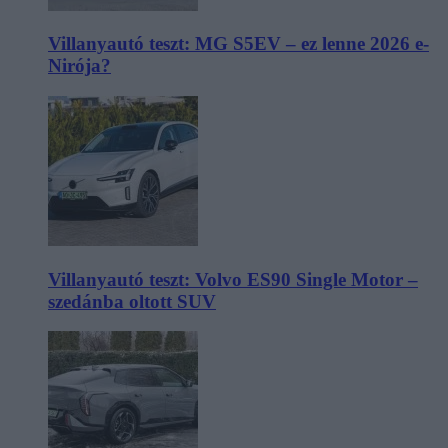
Villanyautó teszt: MG S5EV – ez lenne 2026 e-
Nirója?
Villanyautó teszt: Volvo ES90 Single Motor –
szedánba oltott SUV