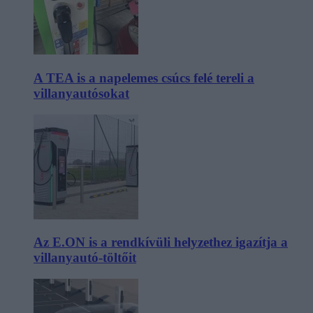
A TEA is a napelemes csúcs felé tereli a
villanyautósokat
Az E.ON is a rendkívüli helyzethez igazítja a
villanyautó-töltőit