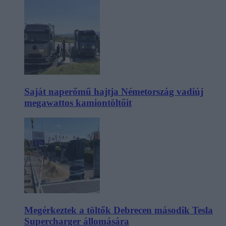
Saját naperőmű hajtja Németország vadiúj
megawattos kamiontöltőit
Megérkeztek a töltők Debrecen második Tesla
Supercharger állomására