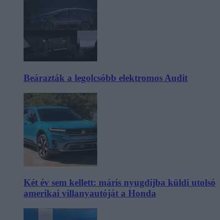
Beárazták a legolcsóbb elektromos Audit
Két év sem kellett: máris nyugdíjba küldi utolsó
amerikai villanyautóját a Honda