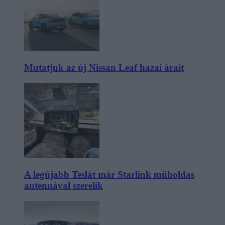
Mutatjuk az új Nissan Leaf hazai árait
A legújabb Teslát már Starlink műholdas
antennával szerelik