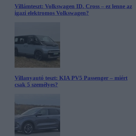
Villámteszt: Volkswagen ID. Cross – ez lenne az
igazi elektromos Volkswagen?
Villanyautó teszt: KIA PV5 Passenger – miért
csak 5 személyes?