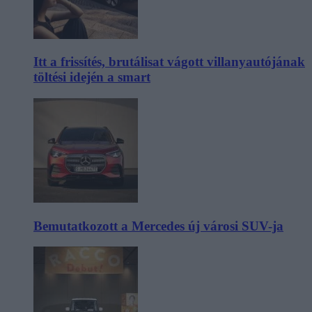
Itt a frissítés, brutálisat vágott villanyautójának
töltési idején a smart
Bemutatkozott a Mercedes új városi SUV-ja