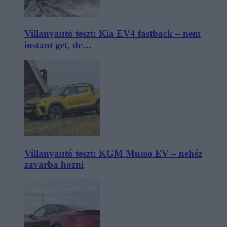
Villanyautó teszt: Kia EV4 fastback – nem
instant get, de…
Villanyautó teszt: KGM Musso EV – nehéz
zavarba hozni