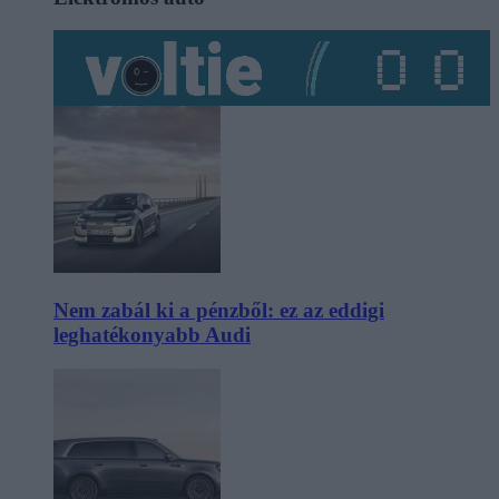
Nem zabál ki a pénzből: ez az eddigi
leghatékonyabb Audi