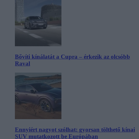
Bővíti kínálatát a Cupra – érkezik az olcsóbb
Raval
Ennyiért nagyot szólhat: gyorsan tölthető kínai
SUV mutatkozott be Európában