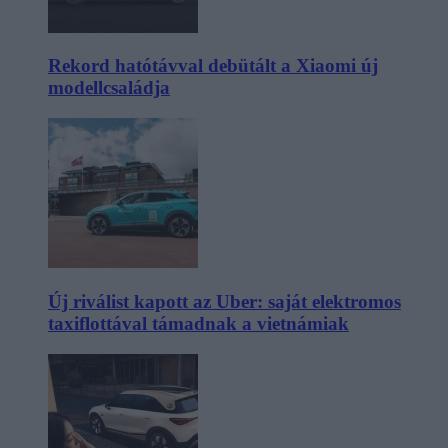
Rekord hatótávval debütált a Xiaomi új
modellcsaládja
Új riválist kapott az Uber: saját elektromos
taxiflottával támadnak a vietnámiak