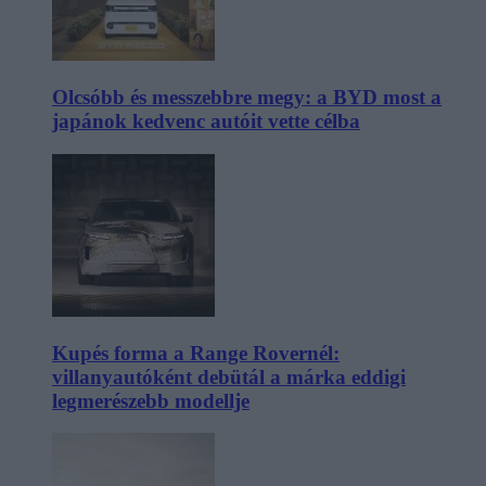
Olcsóbb és messzebbre megy: a BYD most a
japánok kedvenc autóit vette célba
Kupés forma a Range Rovernél:
villanyautóként debütál a márka eddigi
legmerészebb modellje