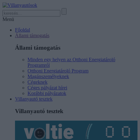
Menü
Főoldal
Állami támogatás
Állami támogatás
Minden egy helyen az Otthoni Energiatároló
Programról
Otthoni Energiatároló Program
Magánszemélyeknek
Cégeknek
Céges pályázat hírei
Korábbi pályázatok
Villanyautó tesztek
Villanyautó tesztek