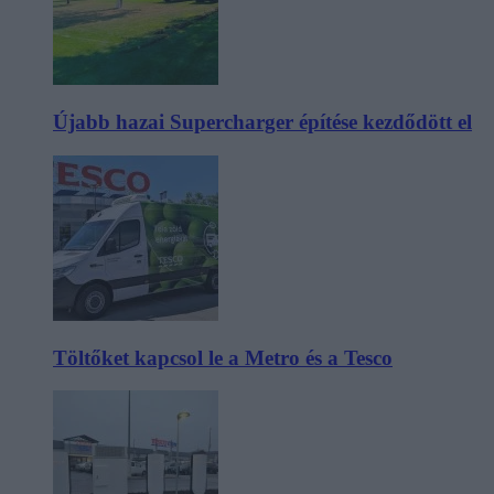
Újabb hazai Supercharger építése kezdődött el
Töltőket kapcsol le a Metro és a Tesco