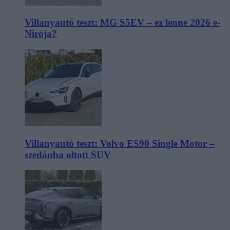
Villanyautó teszt: MG S5EV – ez lenne 2026 e-
Nirója?
Villanyautó teszt: Volvo ES90 Single Motor –
szedánba oltott SUV