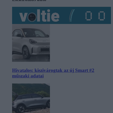
Hivatalos: kiszivárogtak az új Smart #2
műszaki adatai