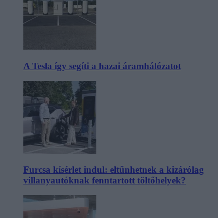
A Tesla így segíti a hazai áramhálózatot
Furcsa kísérlet indul: eltűnhetnek a kizárólag
villanyautóknak fenntartott töltőhelyek?