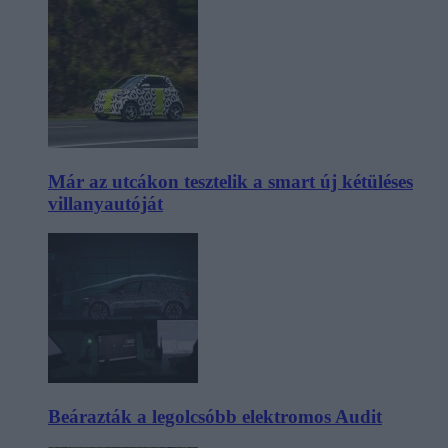
Már az utcákon tesztelik a smart új kétüléses
villanyautóját
Beárazták a legolcsóbb elektromos Audit