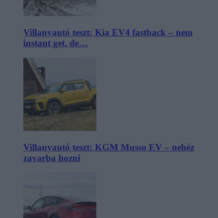
Villanyautó teszt: Kia EV4 fastback – nem
instant get, de…
Villanyautó teszt: KGM Musso EV – nehéz
zavarba hozni