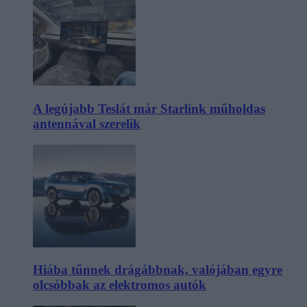
A legújabb Teslát már Starlink műholdas
antennával szerelik
Hiába tűnnek drágábbnak, valójában egyre
olcsóbbak az elektromos autók