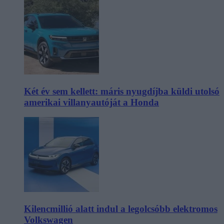
Két év sem kellett: máris nyugdíjba küldi utolsó
amerikai villanyautóját a Honda
Kilencmillió alatt indul a legolcsóbb elektromos
Volkswagen