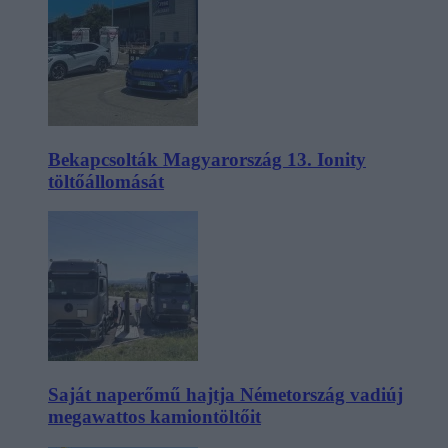
Bekapcsolták Magyarország 13. Ionity
töltőállomását
Saját naperőmű hajtja Németország vadiúj
megawattos kamiontöltőit