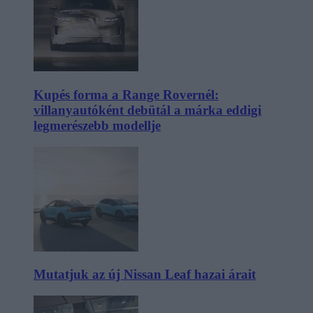
Kupés forma a Range Rovernél:
villanyautóként debütál a márka eddigi
legmerészebb modellje
Mutatjuk az új Nissan Leaf hazai árait