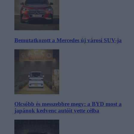
Bemutatkozott a Mercedes új városi SUV-ja
Olcsóbb és messzebbre megy: a BYD most a
japánok kedvenc autóit vette célba