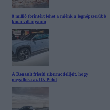
8 millió forintért lehet a miénk a legnépszerűbb
kínai villanyautó
A Renault frissíti sikermodelljeit, hogy
megállítsa az ID. Polót