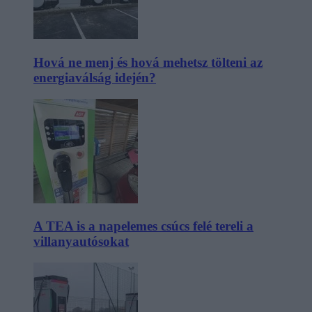
Hová ne menj és hová mehetsz tölteni az
energiaválság idején?
A TEA is a napelemes csúcs felé tereli a
villanyautósokat