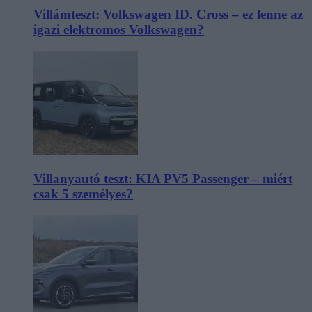
Villámteszt: Volkswagen ID. Cross – ez lenne az
igazi elektromos Volkswagen?
Villanyautó teszt: KIA PV5 Passenger – miért
csak 5 személyes?