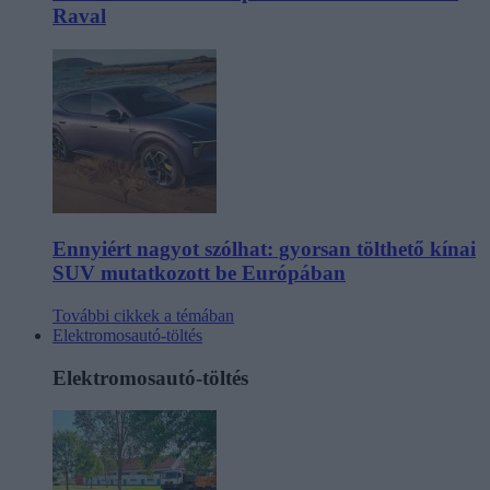
Raval
Ennyiért nagyot szólhat: gyorsan tölthető kínai
SUV mutatkozott be Európában
További cikkek a témában
Elektromosautó-töltés
Elektromosautó-töltés