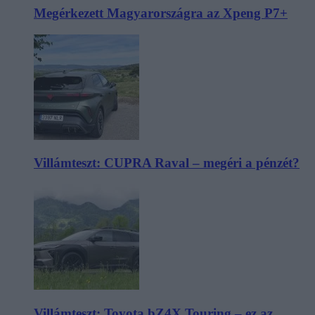
Megérkezett Magyarországra az Xpeng P7+
Villámteszt: CUPRA Raval – megéri a pénzét?
Villámteszt: Toyota bZ4X Touring – ez az,