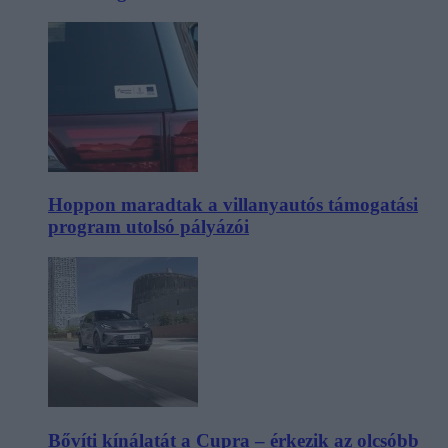
Hoppon maradtak a villanyautós támogatási
program utolsó pályázói
Bővíti kínálatát a Cupra – érkezik az olcsóbb