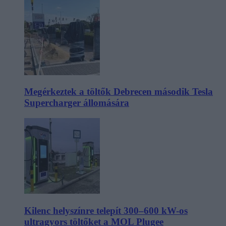
Megérkeztek a töltők Debrecen második Tesla
Supercharger állomására
Kilenc helyszínre telepít 300–600 kW-os
ultragyors töltőket a MOL Plugee