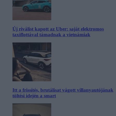
Új riválist kapott az Uber: saját elektromos
taxiflottával támadnak a vietnámiak
Itt a frissítés, brutálisat vágott villanyautójának
töltési idején a smart