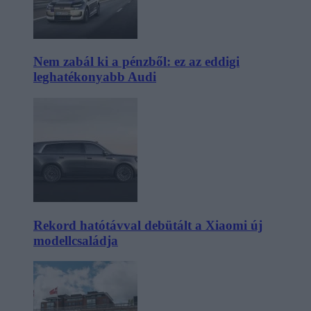
Nem zabál ki a pénzből: ez az eddigi
leghatékonyabb Audi
Rekord hatótávval debütált a Xiaomi új
modellcsaládja