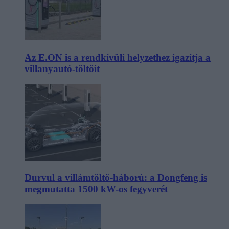
Az E.ON is a rendkívüli helyzethez igazítja a
villanyautó-töltőit
Durvul a villámtöltő-háború: a Dongfeng is
megmutatta 1500 kW-os fegyverét