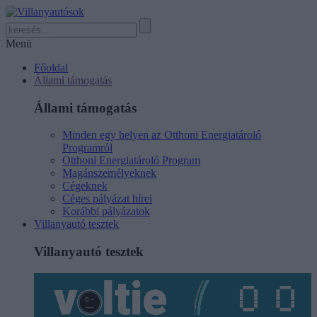
Menü
Főoldal
Állami támogatás
Állami támogatás
Minden egy helyen az Otthoni Energiatároló
Programról
Otthoni Energiatároló Program
Magánszemélyeknek
Cégeknek
Céges pályázat hírei
Korábbi pályázatok
Villanyautó tesztek
Villanyautó tesztek