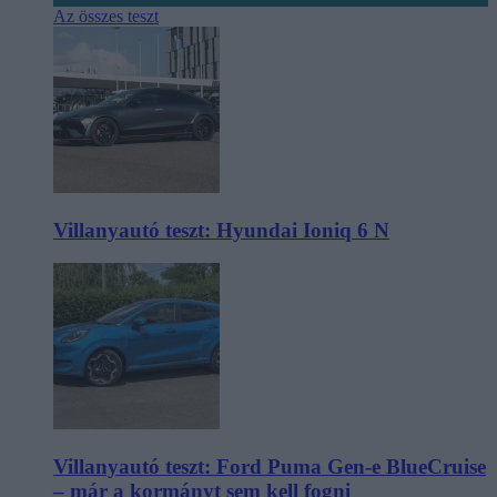
Az összes teszt
Villanyautó teszt: Hyundai Ioniq 6 N
Villanyautó teszt: Ford Puma Gen-e BlueCruise
– már a kormányt sem kell fogni