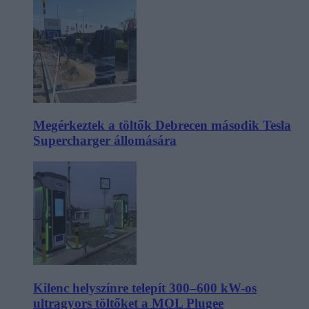
Megérkeztek a töltők Debrecen második Tesla
Supercharger állomására
Kilenc helyszínre telepít 300–600 kW-os
ultragyors töltőket a MOL Plugee