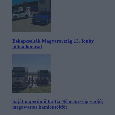
Bekapcsolták Magyarország 13. Ionity
töltőállomását
Saját naperőmű hajtja Németország vadiúj
megawattos kamiontöltőit