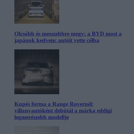
Olcsóbb és messzebbre megy: a BYD most a
japánok kedvenc autóit vette célba
Kupés forma a Range Rovernél:
villanyautóként debütál a márka eddigi
legmerészebb modellje