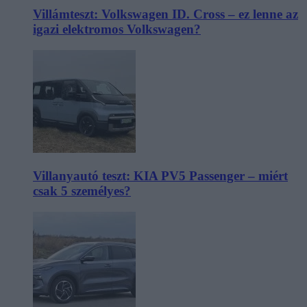
Villámteszt: Volkswagen ID. Cross – ez lenne az
igazi elektromos Volkswagen?
Villanyautó teszt: KIA PV5 Passenger – miért
csak 5 személyes?