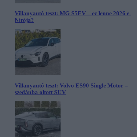
Villanyautó teszt: MG S5EV – ez lenne 2026 e-
Nirója?
Villanyautó teszt: Volvo ES90 Single Motor –
szedánba oltott SUV