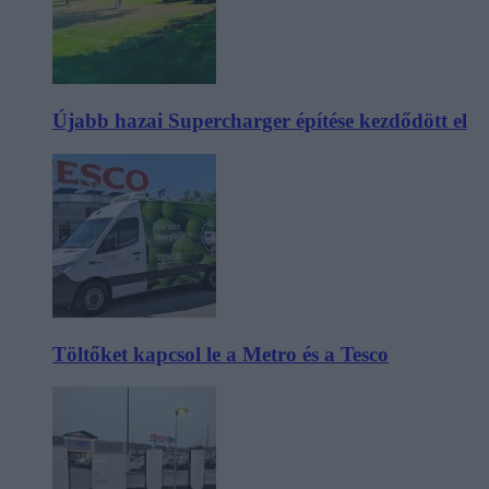
Újabb hazai Supercharger építése kezdődött el
Töltőket kapcsol le a Metro és a Tesco