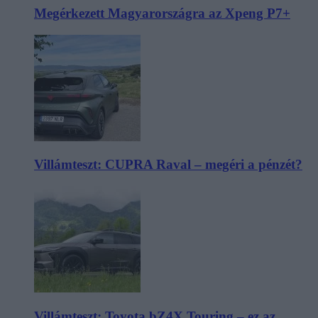
Megérkezett Magyarországra az Xpeng P7+
Villámteszt: CUPRA Raval – megéri a pénzét?
Villámteszt: Toyota bZ4X Touring – ez az,