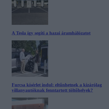
A Tesla így segíti a hazai áramhálózatot
Furcsa kísérlet indul: eltűnhetnek a kizárólag
villanyautóknak fenntartott töltőhelyek?