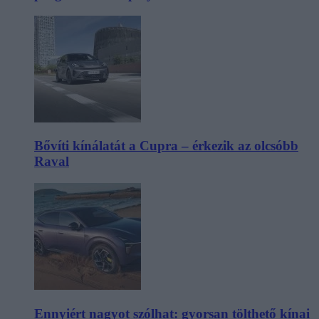
Bővíti kínálatát a Cupra – érkezik az olcsóbb
Raval
Ennyiért nagyot szólhat: gyorsan tölthető kínai