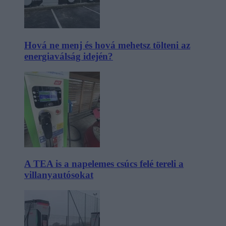
Hová ne menj és hová mehetsz tölteni az
energiaválság idején?
A TEA is a napelemes csúcs felé tereli a
villanyautósokat