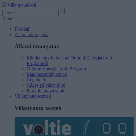
Menü
Főoldal
Állami támogatás
Állami támogatás
Minden egy helyen az Otthoni Energiatároló
Programról
Otthoni Energiatároló Program
Magánszemélyeknek
Cégeknek
Céges pályázat hírei
Korábbi pályázatok
Villanyautó tesztek
Villanyautó tesztek