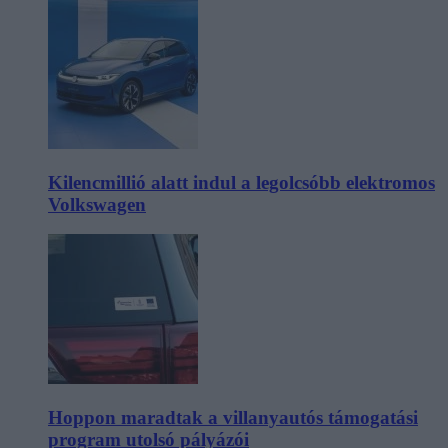
Kilencmillió alatt indul a legolcsóbb elektromos
Volkswagen
Hoppon maradtak a villanyautós támogatási
program utolsó pályázói