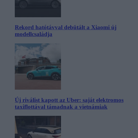
Rekord hatótávval debütált a Xiaomi új
modellcsaládja
Új riválist kapott az Uber: saját elektromos
taxiflottával támadnak a vietnámiak