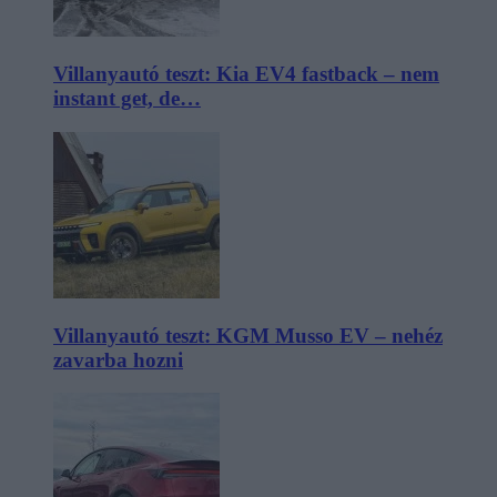
Villanyautó teszt: Kia EV4 fastback – nem
instant get, de…
Villanyautó teszt: KGM Musso EV – nehéz
zavarba hozni