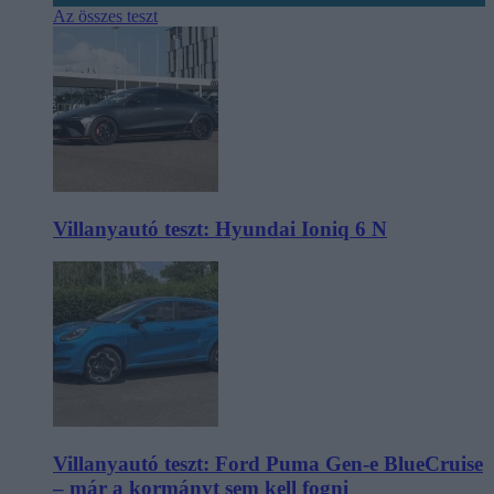
Az összes teszt
Villanyautó teszt: Hyundai Ioniq 6 N
Villanyautó teszt: Ford Puma Gen-e BlueCruise
– már a kormányt sem kell fogni