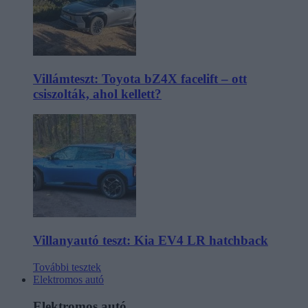
Villámteszt: Toyota bZ4X facelift – ott
csiszolták, ahol kellett?
Villanyautó teszt: Kia EV4 LR hatchback
További tesztek
Elektromos autó
Elektromos autó