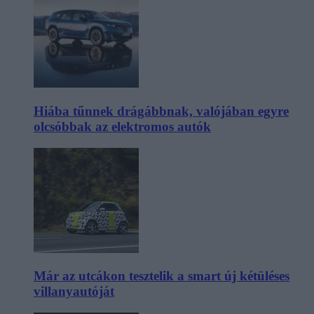
Hiába tűnnek drágábbnak, valójában egyre
olcsóbbak az elektromos autók
Már az utcákon tesztelik a smart új kétüléses
villanyautóját