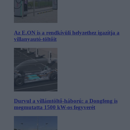
Az E.ON is a rendkívüli helyzethez igazítja a
villanyautó-töltőit
Durvul a villámtöltő-háború: a Dongfeng is
megmutatta 1500 kW-os fegyverét