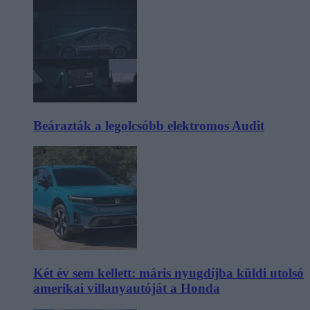
Beárazták a legolcsóbb elektromos Audit
Két év sem kellett: máris nyugdíjba küldi utolsó
amerikai villanyautóját a Honda