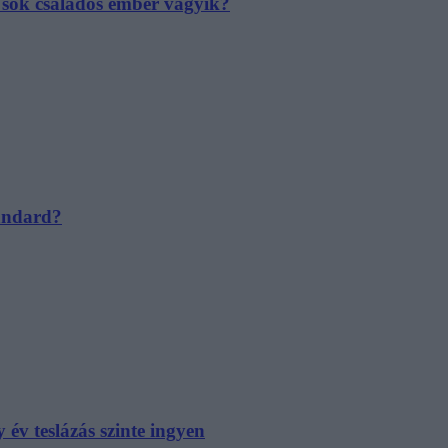
e sok családos ember vágyik?
tandard?
év teslázás szinte ingyen