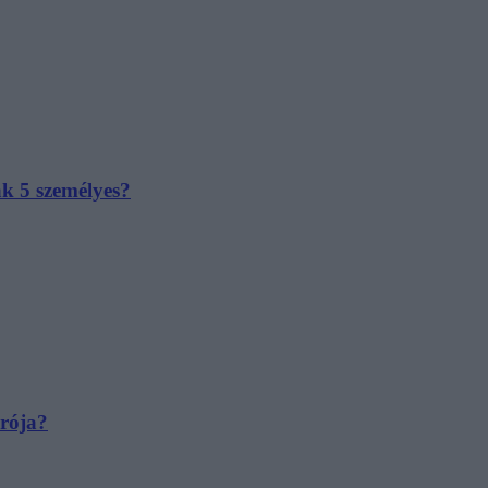
ak 5 személyes?
irója?