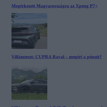
Megérkezett Magyarországra az Xpeng P7+
Villámteszt: CUPRA Raval – megéri a pénzét?