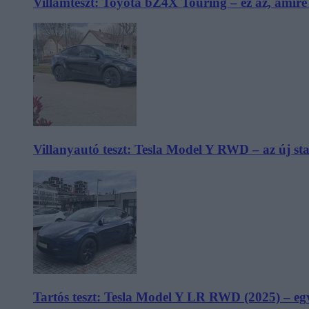
Villámteszt: Toyota bZ4X Touring – ez az, amir
Villanyautó teszt: Tesla Model Y RWD – az új s
Tartós teszt: Tesla Model Y LR RWD (2025) – egy 