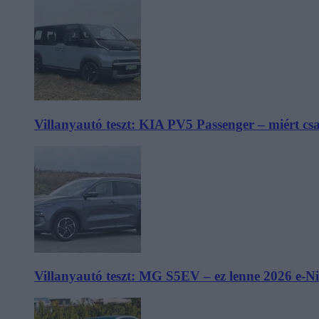
Villanyautó teszt: KIA PV5 Passenger – miért cs
Villanyautó teszt: MG S5EV – ez lenne 2026 e-N