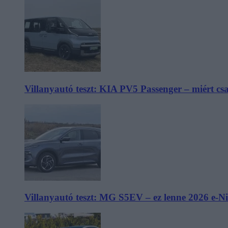
Villanyautó teszt: KIA PV5 Passenger – miért cs
Villanyautó teszt: MG S5EV – ez lenne 2026 e-N