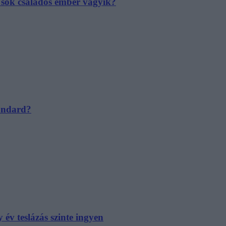
e sok családos ember vágyik?
tandard?
év teslázás szinte ingyen