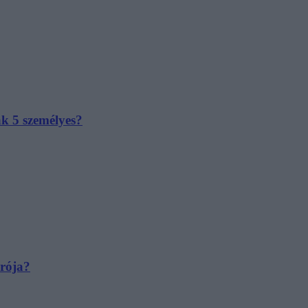
ak 5 személyes?
irója?