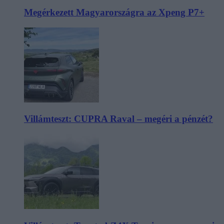
Megérkezett Magyarországra az Xpeng P7+
Villámteszt: CUPRA Raval – megéri a pénzét?