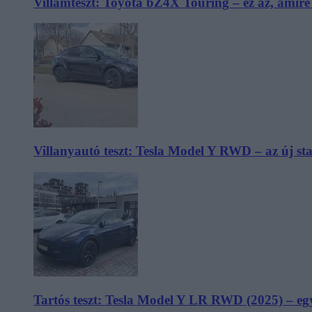
Villámteszt: Toyota bZ4X Touring – ez az, amir
Villanyautó teszt: Tesla Model Y RWD – az új s
Tartós teszt: Tesla Model Y LR RWD (2025) – egy 