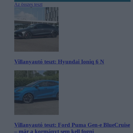
Az összes teszt
Villanyautó teszt: Hyundai Ioniq 6 N
Villanyautó teszt: Ford Puma Gen-e BlueCruise
– már a kormányt sem kell fogni