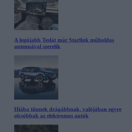
A legújabb Teslát már Starlink műholdas
antennával szerelik
Hiába tűnnek drágábbnak, valójában egyre
olcsóbbak az elektromos autók