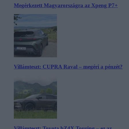
Megérkezett Magyarországra az Xpeng P7+
Villámteszt: CUPRA Raval – megéri a pénzét?
Villámteszt: Toyota bZ4X Touring – ez az,