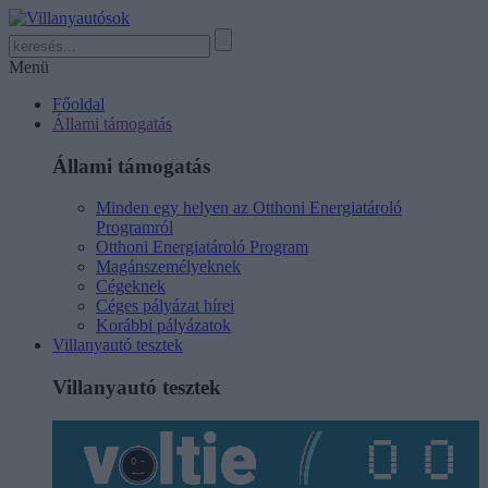
Menü
Főoldal
Állami támogatás
Állami támogatás
Minden egy helyen az Otthoni Energiatároló
Programról
Otthoni Energiatároló Program
Magánszemélyeknek
Cégeknek
Céges pályázat hírei
Korábbi pályázatok
Villanyautó tesztek
Villanyautó tesztek