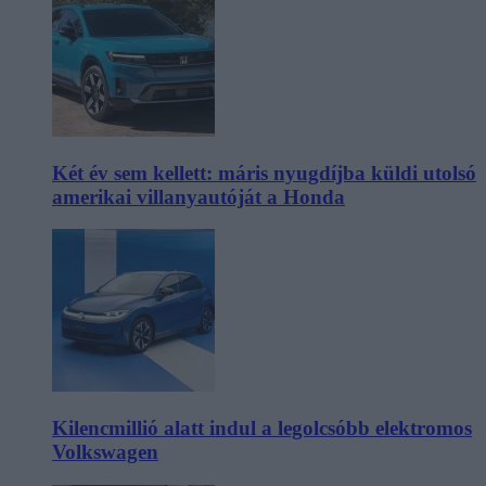
Két év sem kellett: máris nyugdíjba küldi utolsó
amerikai villanyautóját a Honda
Kilencmillió alatt indul a legolcsóbb elektromos
Volkswagen