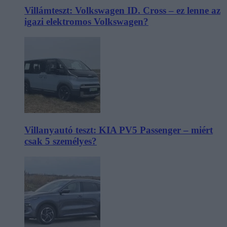
Villámteszt: Volkswagen ID. Cross – ez lenne az
igazi elektromos Volkswagen?
Villanyautó teszt: KIA PV5 Passenger – miért
csak 5 személyes?