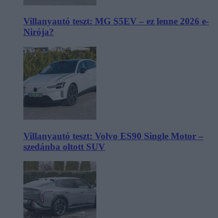
Villanyautó teszt: MG S5EV – ez lenne 2026 e-
Nirója?
Villanyautó teszt: Volvo ES90 Single Motor –
szedánba oltott SUV