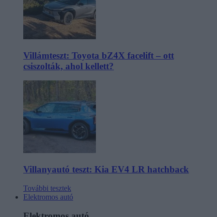
Villámteszt: Toyota bZ4X facelift – ott
csiszolták, ahol kellett?
Villanyautó teszt: Kia EV4 LR hatchback
További tesztek
Elektromos autó
Elektromos autó