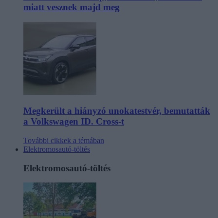
miatt vesznek majd meg
Megkerült a hiányzó unokatestvér, bemutatták
a Volkswagen ID. Cross-t
További cikkek a témában
Elektromosautó-töltés
Elektromosautó-töltés