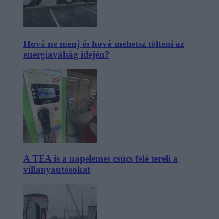
Hová ne menj és hová mehetsz tölteni az
energiaválság idején?
A TEA is a napelemes csúcs felé tereli a
villanyautósokat