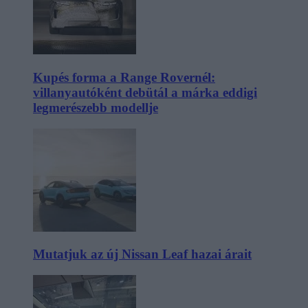
Kupés forma a Range Rovernél:
villanyautóként debütál a márka eddigi
legmerészebb modellje
Mutatjuk az új Nissan Leaf hazai árait