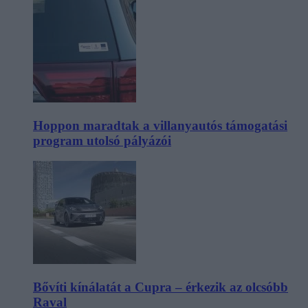
Hoppon maradtak a villanyautós támogatási
program utolsó pályázói
Bővíti kínálatát a Cupra – érkezik az olcsóbb
Raval