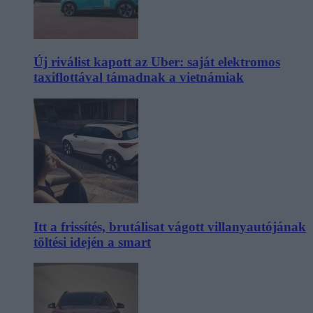
Új riválist kapott az Uber: saját elektromos
taxiflottával támadnak a vietnámiak
Itt a frissítés, brutálisat vágott villanyautójának
töltési idején a smart