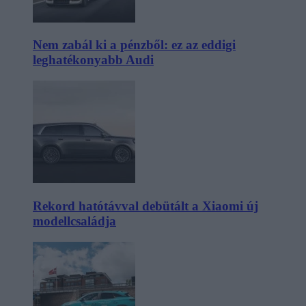
Nem zabál ki a pénzből: ez az eddigi
leghatékonyabb Audi
Rekord hatótávval debütált a Xiaomi új
modellcsaládja