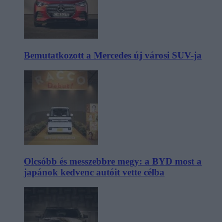
Bemutatkozott a Mercedes új városi SUV-ja
Olcsóbb és messzebbre megy: a BYD most a
japánok kedvenc autóit vette célba