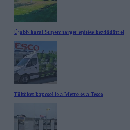
Újabb hazai Supercharger építése kezdődött el
Töltőket kapcsol le a Metro és a Tesco