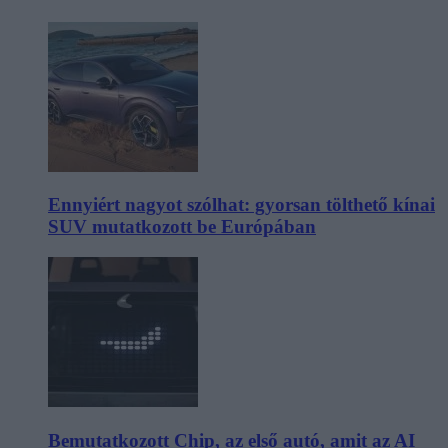
Ennyiért nagyot szólhat: gyorsan tölthető kínai
SUV mutatkozott be Európában
Bemutatkozott Chip, az első autó, amit az AI