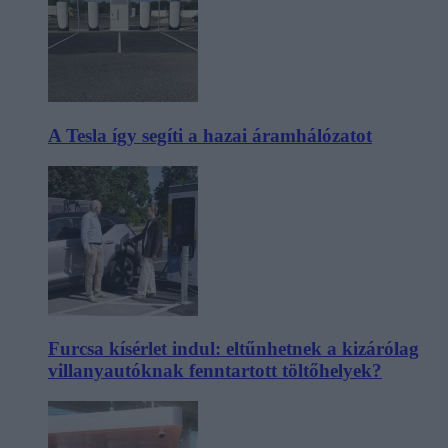
A Tesla így segíti a hazai áramhálózatot
Furcsa kísérlet indul: eltűnhetnek a kizárólag
villanyautóknak fenntartott töltőhelyek?