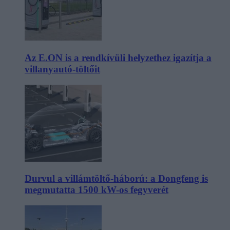
Az E.ON is a rendkívüli helyzethez igazítja a
villanyautó-töltőit
Durvul a villámtöltő-háború: a Dongfeng is
megmutatta 1500 kW-os fegyverét