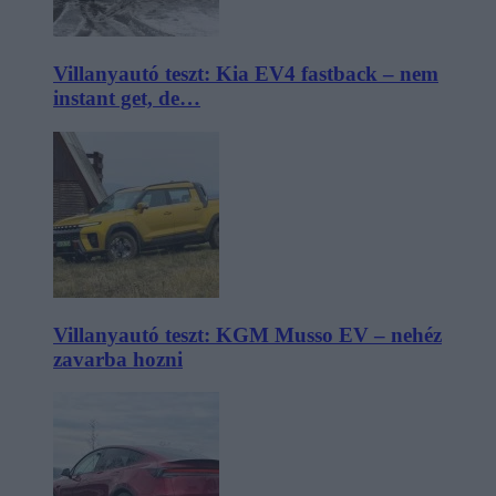
Villanyautó teszt: Kia EV4 fastback – nem
instant get, de…
Villanyautó teszt: KGM Musso EV – nehéz
zavarba hozni