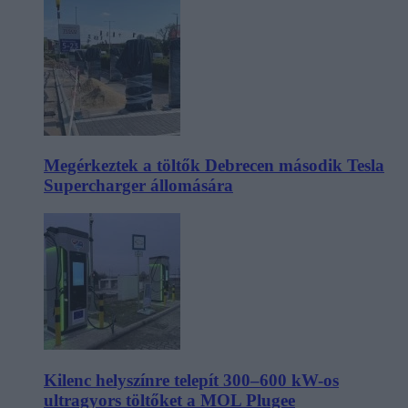
Megérkeztek a töltők Debrecen második Tesla
Supercharger állomására
Kilenc helyszínre telepít 300–600 kW-os
ultragyors töltőket a MOL Plugee