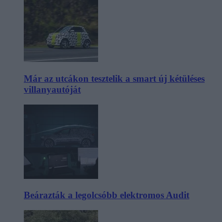
Már az utcákon tesztelik a smart új kétüléses
villanyautóját
Beárazták a legolcsóbb elektromos Audit