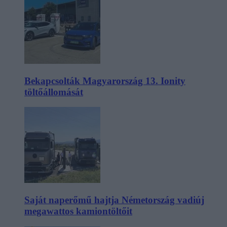
Bekapcsolták Magyarország 13. Ionity
töltőállomását
Saját naperőmű hajtja Németország vadiúj
megawattos kamiontöltőit