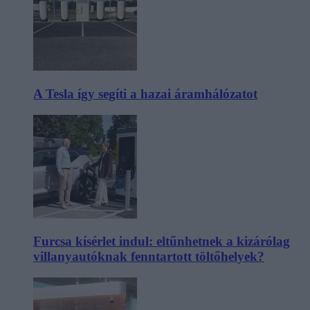
A Tesla így segíti a hazai áramhálózatot
Furcsa kísérlet indul: eltűnhetnek a kizárólag
villanyautóknak fenntartott töltőhelyek?