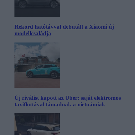
Rekord hatótávval debütált a Xiaomi új
modellcsaládja
Új riválist kapott az Uber: saját elektromos
taxiflottával támadnak a vietnámiak