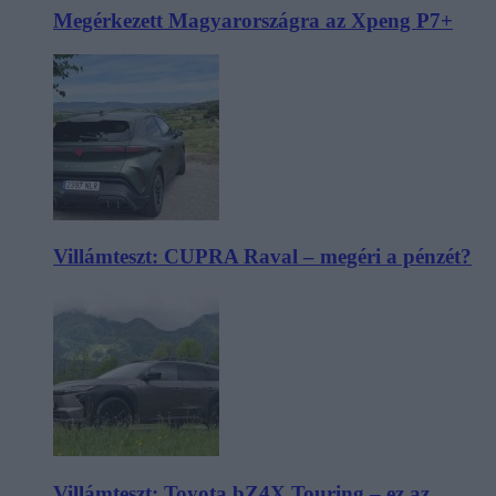
Megérkezett Magyarországra az Xpeng P7+
Villámteszt: CUPRA Raval – megéri a pénzét?
Villámteszt: Toyota bZ4X Touring – ez az,