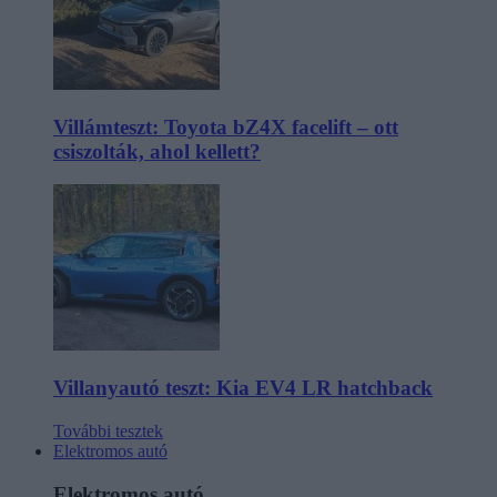
Villámteszt: Toyota bZ4X facelift – ott
csiszolták, ahol kellett?
Villanyautó teszt: Kia EV4 LR hatchback
További tesztek
Elektromos autó
Elektromos autó