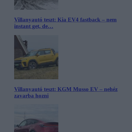
Villanyautó teszt: Kia EV4 fastback – nem
instant get, de…
Villanyautó teszt: KGM Musso EV – nehéz
zavarba hozni