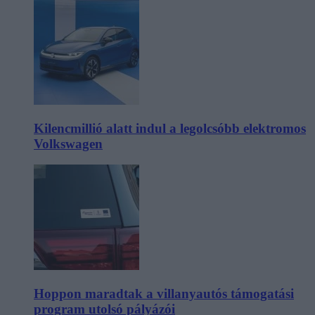
Kilencmillió alatt indul a legolcsóbb elektromos
Volkswagen
Hoppon maradtak a villanyautós támogatási
program utolsó pályázói