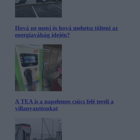
Hová ne menj és hová mehetsz tölteni az
energiaválság idején?
A TEA is a napelemes csúcs felé tereli a
villanyautósokat