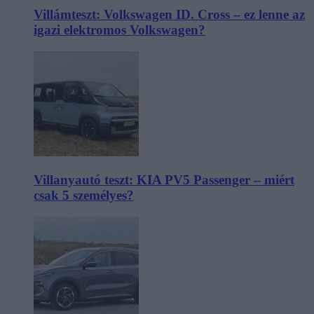
Villámteszt: Volkswagen ID. Cross – ez lenne az
igazi elektromos Volkswagen?
Villanyautó teszt: KIA PV5 Passenger – miért
csak 5 személyes?