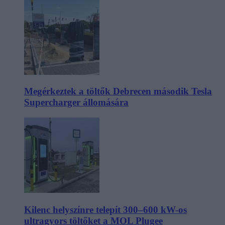
Megérkeztek a töltők Debrecen második Tesla
Supercharger állomására
Kilenc helyszínre telepít 300–600 kW-os
ultragyors töltőket a MOL Plugee