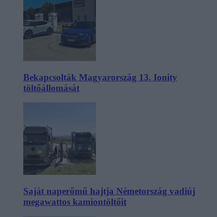
Bekapcsolták Magyarország 13. Ionity
töltőállomását
Saját naperőmű hajtja Németország vadiúj
megawattos kamiontöltőit