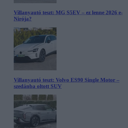
Villanyautó teszt: MG S5EV – ez lenne 2026 e-
Nirója?
Villanyautó teszt: Volvo ES90 Single Motor –
szedánba oltott SUV