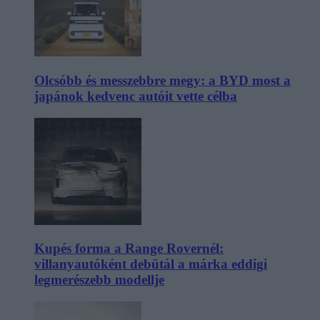
Olcsóbb és messzebbre megy: a BYD most a
japánok kedvenc autóit vette célba
Kupés forma a Range Rovernél:
villanyautóként debütál a márka eddigi
legmerészebb modellje