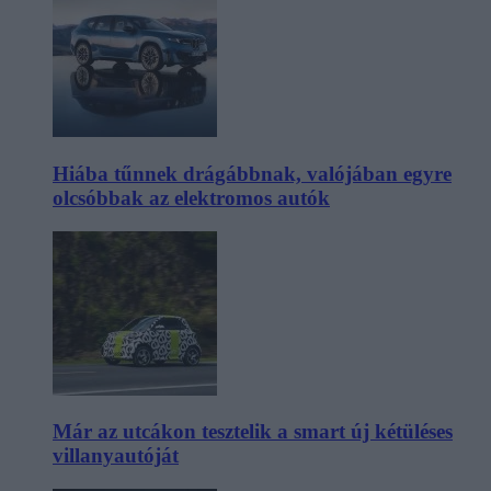
Hiába tűnnek drágábbnak, valójában egyre
olcsóbbak az elektromos autók
Már az utcákon tesztelik a smart új kétüléses
villanyautóját