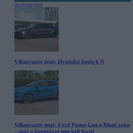
Az összes teszt
Villanyautó teszt: Hyundai Ioniq 6 N
Villanyautó teszt: Ford Puma Gen-e BlueCruise
– már a kormányt sem kell fogni