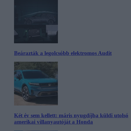
Beárazták a legolcsóbb elektromos Audit
Két év sem kellett: máris nyugdíjba küldi utolsó
amerikai villanyautóját a Honda