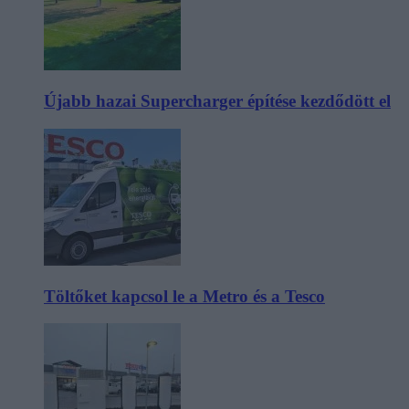
Újabb hazai Supercharger építése kezdődött el
Töltőket kapcsol le a Metro és a Tesco