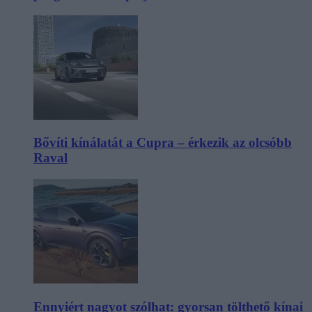
Bővíti kínálatát a Cupra – érkezik az olcsóbb
Raval
Ennyiért nagyot szólhat: gyorsan tölthető kínai