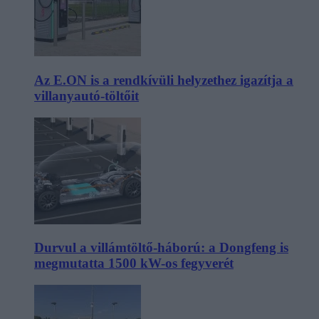
Az E.ON is a rendkívüli helyzethez igazítja a
villanyautó-töltőit
Durvul a villámtöltő-háború: a Dongfeng is
megmutatta 1500 kW-os fegyverét