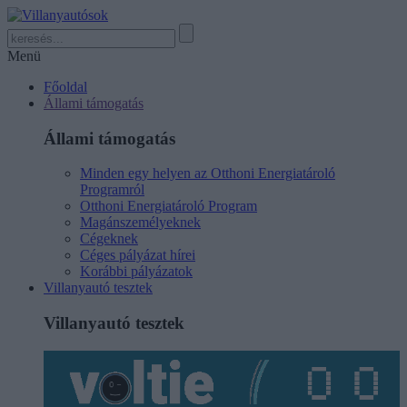
Menü
Főoldal
Állami támogatás
Állami támogatás
Minden egy helyen az Otthoni Energiatároló
Programról
Otthoni Energiatároló Program
Magánszemélyeknek
Cégeknek
Céges pályázat hírei
Korábbi pályázatok
Villanyautó tesztek
Villanyautó tesztek