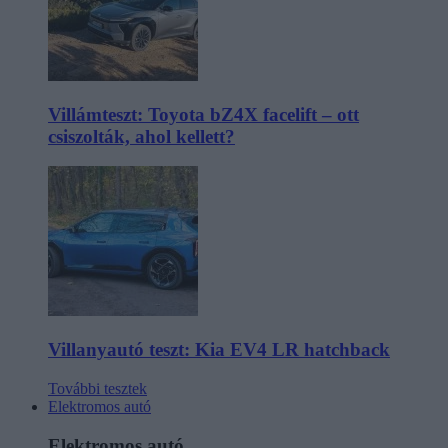
Villámteszt: Toyota bZ4X facelift – ott
csiszolták, ahol kellett?
Villanyautó teszt: Kia EV4 LR hatchback
További tesztek
Elektromos autó
Elektromos autó