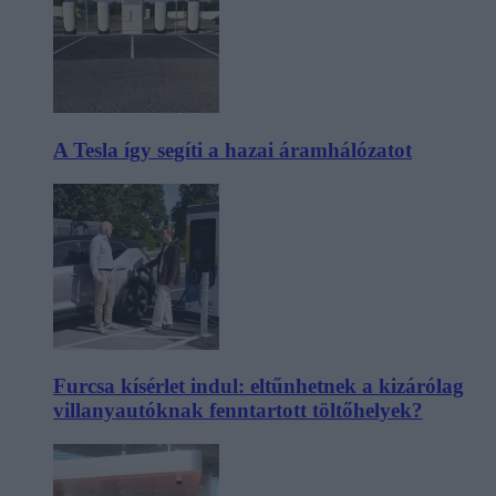
A Tesla így segíti a hazai áramhálózatot
Furcsa kísérlet indul: eltűnhetnek a kizárólag
villanyautóknak fenntartott töltőhelyek?