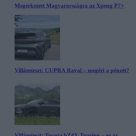
Megérkezett Magyarországra az Xpeng P7+
Villámteszt: CUPRA Raval – megéri a pénzét?
Villámteszt: Toyota bZ4X Touring – ez az,