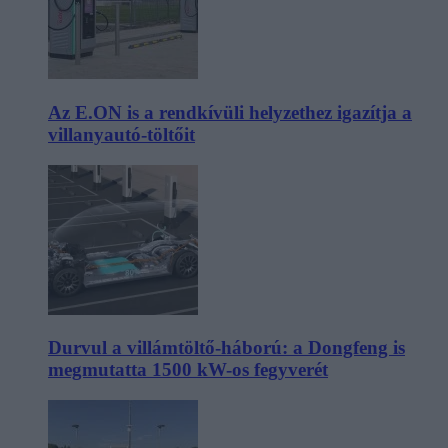
Az E.ON is a rendkívüli helyzethez igazítja a
villanyautó-töltőit
Durvul a villámtöltő-háború: a Dongfeng is
megmutatta 1500 kW-os fegyverét