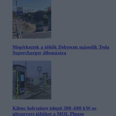
Megérkeztek a töltők Debrecen második Tesla
Supercharger állomására
Kilenc helyszínre telepít 300–600 kW-os
ultragyors töltőket a MOL Plugee