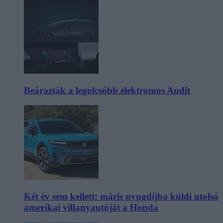
Beárazták a legolcsóbb elektromos Audit
Két év sem kellett: máris nyugdíjba küldi utolsó
amerikai villanyautóját a Honda