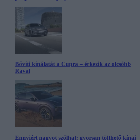
Bővíti kínálatát a Cupra – érkezik az olcsóbb
Raval
Ennyiért nagyot szólhat: gyorsan tölthető kínai