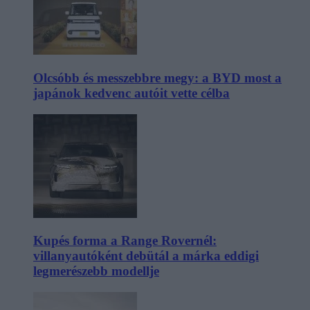
Olcsóbb és messzebbre megy: a BYD most a
japánok kedvenc autóit vette célba
Kupés forma a Range Rovernél:
villanyautóként debütál a márka eddigi
legmerészebb modellje