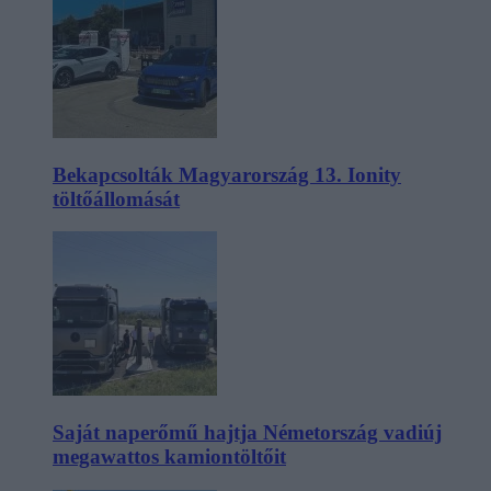
Bekapcsolták Magyarország 13. Ionity
töltőállomását
Saját naperőmű hajtja Németország vadiúj
megawattos kamiontöltőit