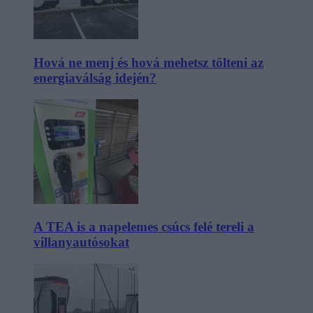
Hová ne menj és hová mehetsz tölteni az
energiaválság idején?
A TEA is a napelemes csúcs felé tereli a
villanyautósokat