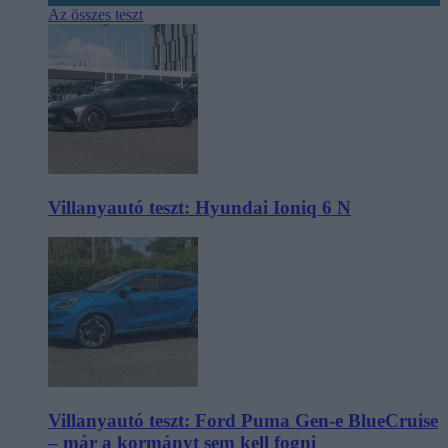
Az összes teszt
Villanyautó teszt: Hyundai Ioniq 6 N
Villanyautó teszt: Ford Puma Gen-e BlueCruise
– már a kormányt sem kell fogni