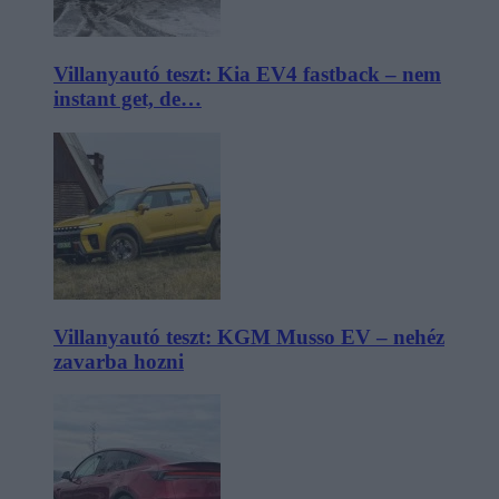
Villanyautó teszt: Kia EV4 fastback – nem
instant get, de…
Villanyautó teszt: KGM Musso EV – nehéz
zavarba hozni