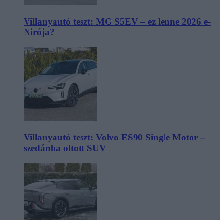
Villanyautó teszt: MG S5EV – ez lenne 2026 e-
Nirója?
Villanyautó teszt: Volvo ES90 Single Motor –
szedánba oltott SUV