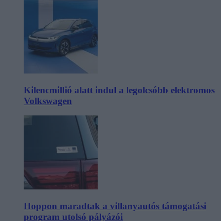
Kilencmillió alatt indul a legolcsóbb elektromos
Volkswagen
Hoppon maradtak a villanyautós támogatási
program utolsó pályázói