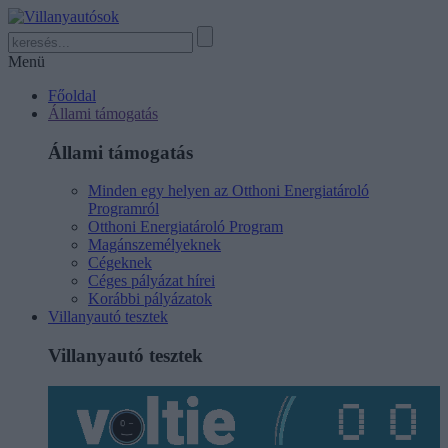
Menü
Főoldal
Állami támogatás
Állami támogatás
Minden egy helyen az Otthoni Energiatároló
Programról
Otthoni Energiatároló Program
Magánszemélyeknek
Cégeknek
Céges pályázat hírei
Korábbi pályázatok
Villanyautó tesztek
Villanyautó tesztek