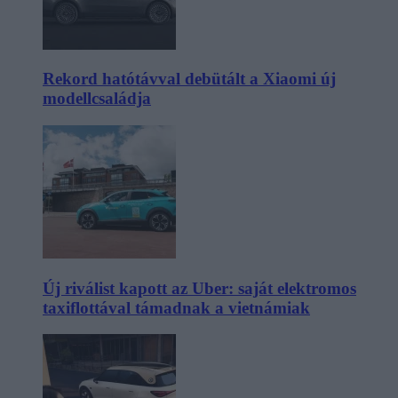
Rekord hatótávval debütált a Xiaomi új
modellcsaládja
Új riválist kapott az Uber: saját elektromos
taxiflottával támadnak a vietnámiak