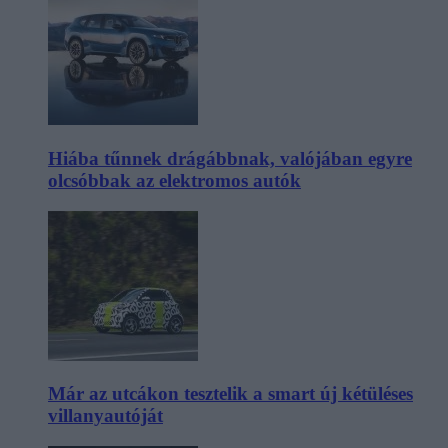
Hiába tűnnek drágábbnak, valójában egyre
olcsóbbak az elektromos autók
Már az utcákon tesztelik a smart új kétüléses
villanyautóját