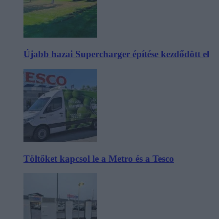
Újabb hazai Supercharger építése kezdődött el
Töltőket kapcsol le a Metro és a Tesco