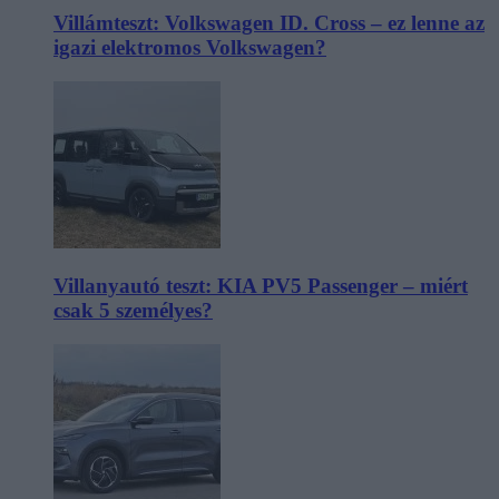
Villámteszt: Volkswagen ID. Cross – ez lenne az
igazi elektromos Volkswagen?
Villanyautó teszt: KIA PV5 Passenger – miért
csak 5 személyes?