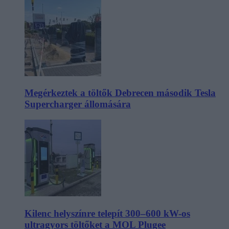
Megérkeztek a töltők Debrecen második Tesla
Supercharger állomására
Kilenc helyszínre telepít 300–600 kW-os
ultragyors töltőket a MOL Plugee