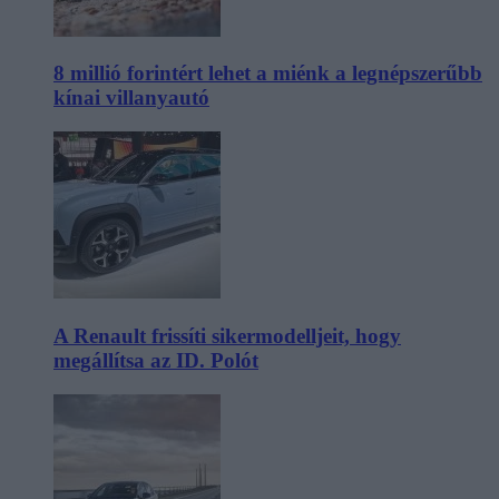
8 millió forintért lehet a miénk a legnépszerűbb
kínai villanyautó
A Renault frissíti sikermodelljeit, hogy
megállítsa az ID. Polót