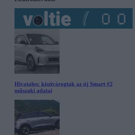
Hivatalos: kiszivárogtak az új Smart #2
műszaki adatai