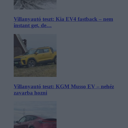
Villanyautó teszt: Kia EV4 fastback – nem
instant get, de…
Villanyautó teszt: KGM Musso EV – nehéz
zavarba hozni