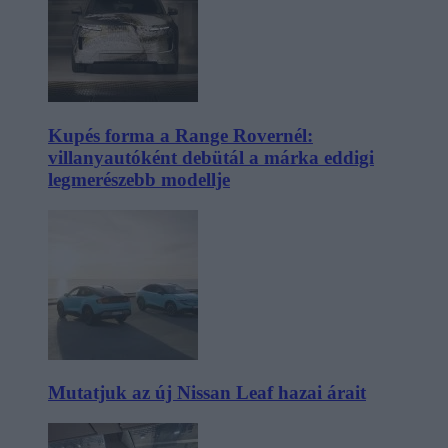
Kupés forma a Range Rovernél:
villanyautóként debütál a márka eddigi
legmerészebb modellje
Mutatjuk az új Nissan Leaf hazai árait