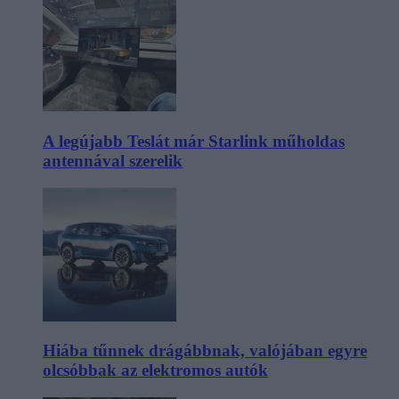
A legújabb Teslát már Starlink műholdas
antennával szerelik
Hiába tűnnek drágábbnak, valójában egyre
olcsóbbak az elektromos autók