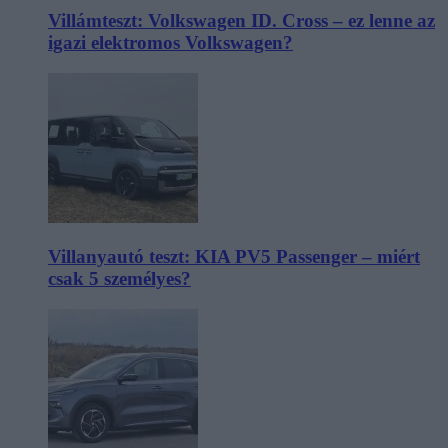
Villámteszt: Volkswagen ID. Cross – ez lenne az
igazi elektromos Volkswagen?
Villanyautó teszt: KIA PV5 Passenger – miért
csak 5 személyes?