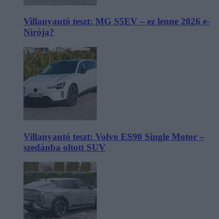
Villanyautó teszt: MG S5EV – ez lenne 2026 e-
Nirója?
Villanyautó teszt: Volvo ES90 Single Motor –
szedánba oltott SUV