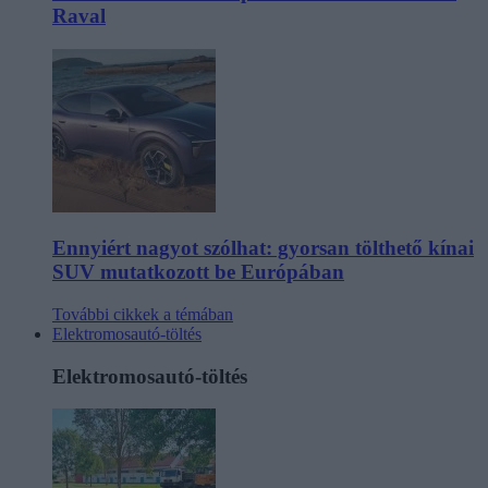
Raval
Ennyiért nagyot szólhat: gyorsan tölthető kínai
SUV mutatkozott be Európában
További cikkek a témában
Elektromosautó-töltés
Elektromosautó-töltés