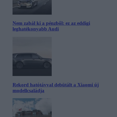
Nem zabál ki a pénzből: ez az eddigi
leghatékonyabb Audi
Rekord hatótávval debütált a Xiaomi új
modellcsaládja