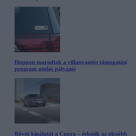
Hoppon maradtak a villanyautós támogatási
program utolsó pályázói
Bővíti kínálatát a Cupra – érkezik az olcsóbb