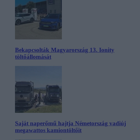
Bekapcsolták Magyarország 13. Ionity
töltőállomását
Saját naperőmű hajtja Németország vadiúj
megawattos kamiontöltőit