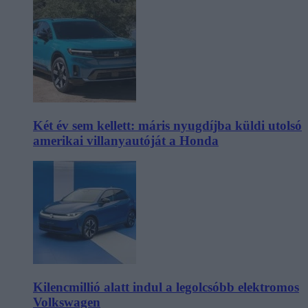
Két év sem kellett: máris nyugdíjba küldi utolsó
amerikai villanyautóját a Honda
Kilencmillió alatt indul a legolcsóbb elektromos
Volkswagen