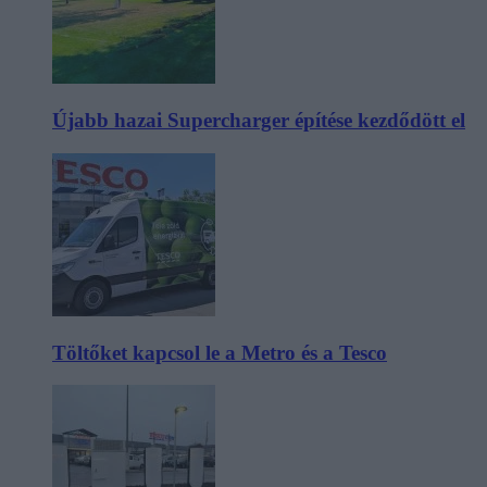
Újabb hazai Supercharger építése kezdődött el
Töltőket kapcsol le a Metro és a Tesco