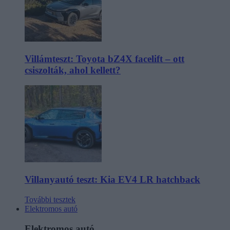
Villámteszt: Toyota bZ4X facelift – ott
csiszolták, ahol kellett?
Villanyautó teszt: Kia EV4 LR hatchback
További tesztek
Elektromos autó
Elektromos autó