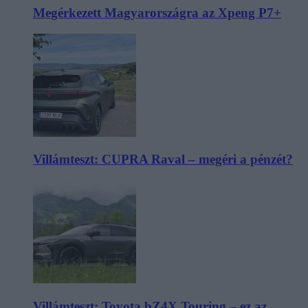
Megérkezett Magyarországra az Xpeng P7+
Villámteszt: CUPRA Raval – megéri a pénzét?
Villámteszt: Toyota bZ4X Touring – ez az,