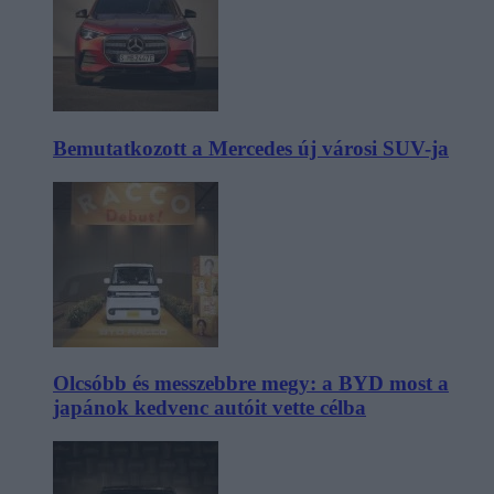
Bemutatkozott a Mercedes új városi SUV-ja
Olcsóbb és messzebbre megy: a BYD most a
japánok kedvenc autóit vette célba