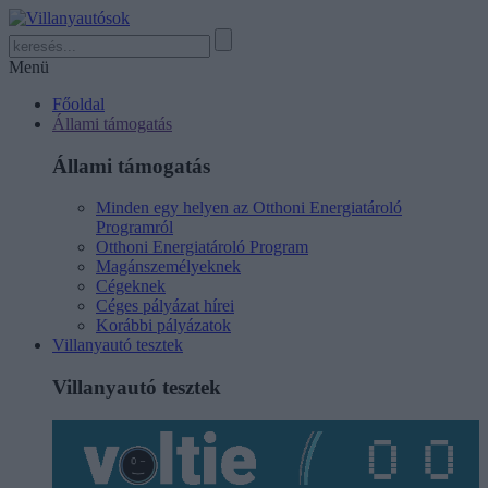
Menü
Főoldal
Állami támogatás
Állami támogatás
Minden egy helyen az Otthoni Energiatároló
Programról
Otthoni Energiatároló Program
Magánszemélyeknek
Cégeknek
Céges pályázat hírei
Korábbi pályázatok
Villanyautó tesztek
Villanyautó tesztek