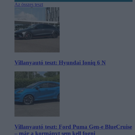
Az összes teszt
Villanyautó teszt: Hyundai Ioniq 6 N
Villanyautó teszt: Ford Puma Gen-e BlueCruise
– már a kormányt sem kell fogni