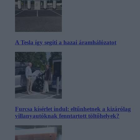
A Tesla így segíti a hazai áramhálózatot
Furcsa kísérlet indul: eltűnhetnek a kizárólag
villanyautóknak fenntartott töltőhelyek?