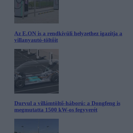
Az E.ON is a rendkívüli helyzethez igazítja a
villanyautó-töltőit
Durvul a villámtöltő-háború: a Dongfeng is
megmutatta 1500 kW-os fegyverét