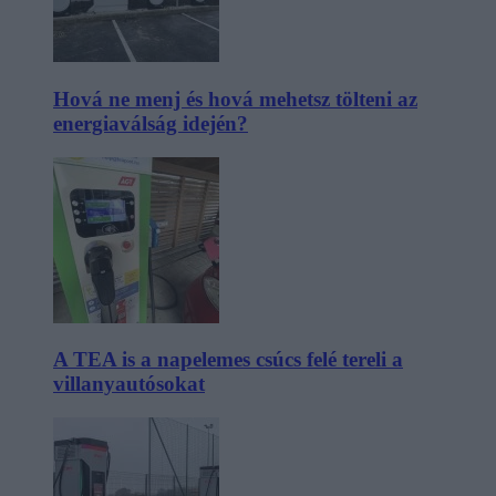
Hová ne menj és hová mehetsz tölteni az
energiaválság idején?
A TEA is a napelemes csúcs felé tereli a
villanyautósokat