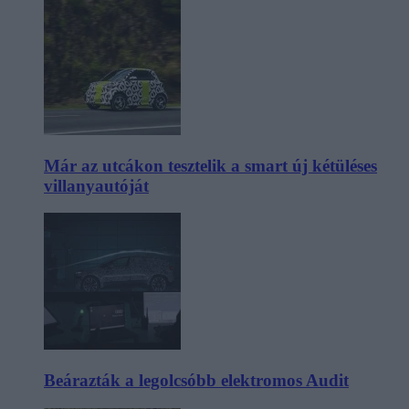
Már az utcákon tesztelik a smart új kétüléses
villanyautóját
Beárazták a legolcsóbb elektromos Audit