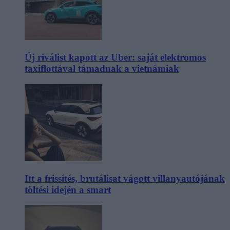
Új riválist kapott az Uber: saját elektromos
taxiflottával támadnak a vietnámiak
Itt a frissítés, brutálisat vágott villanyautójának
töltési idején a smart