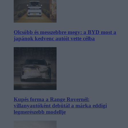
Olcsóbb és messzebbre megy: a BYD most a
japánok kedvenc autóit vette célba
Kupés forma a Range Rovernél:
villanyautóként debütál a márka eddigi
legmerészebb modellje