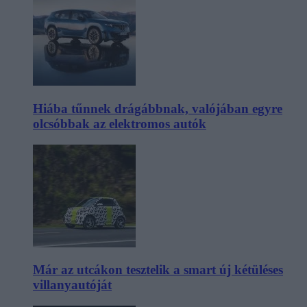
Hiába tűnnek drágábbnak, valójában egyre
olcsóbbak az elektromos autók
Már az utcákon tesztelik a smart új kétüléses
villanyautóját