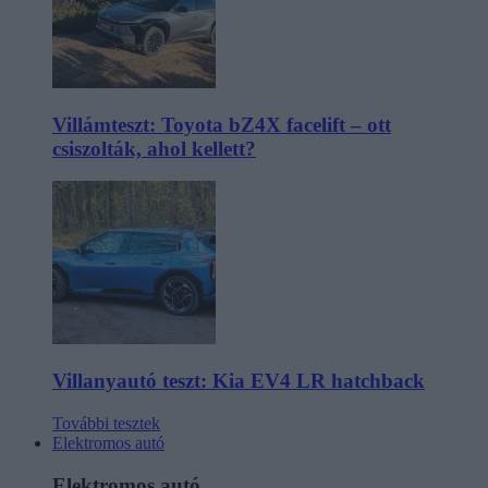
Villámteszt: Toyota bZ4X facelift – ott
csiszolták, ahol kellett?
Villanyautó teszt: Kia EV4 LR hatchback
További tesztek
Elektromos autó
Elektromos autó