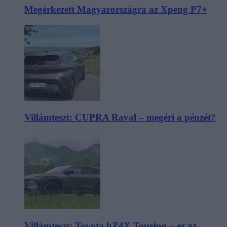
Megérkezett Magyarországra az Xpeng P7+
Villámteszt: CUPRA Raval – megéri a pénzét?
Villámteszt: Toyota bZ4X Touring – ez az,