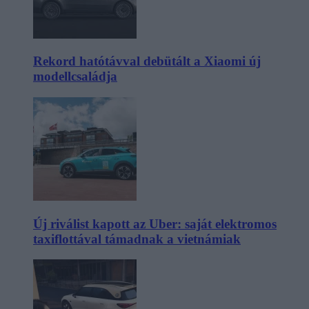
Rekord hatótávval debütált a Xiaomi új
modellcsaládja
Új riválist kapott az Uber: saját elektromos
taxiflottával támadnak a vietnámiak