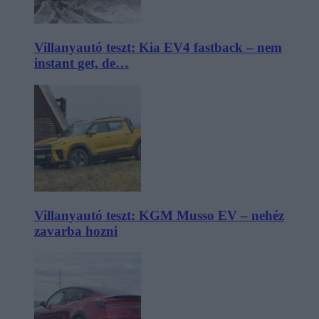
Villanyautó teszt: Kia EV4 fastback – nem
instant get, de…
Villanyautó teszt: KGM Musso EV – nehéz
zavarba hozni