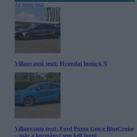
Az összes teszt
Villanyautó teszt: Hyundai Ioniq 6 N
Villanyautó teszt: Ford Puma Gen-e BlueCruise
– már a kormányt sem kell fogni