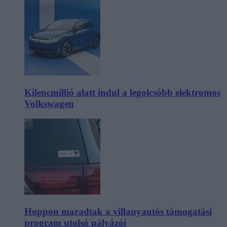
Kilencmillió alatt indul a legolcsóbb elektromos
Volkswagen
Hoppon maradtak a villanyautós támogatási
program utolsó pályázói