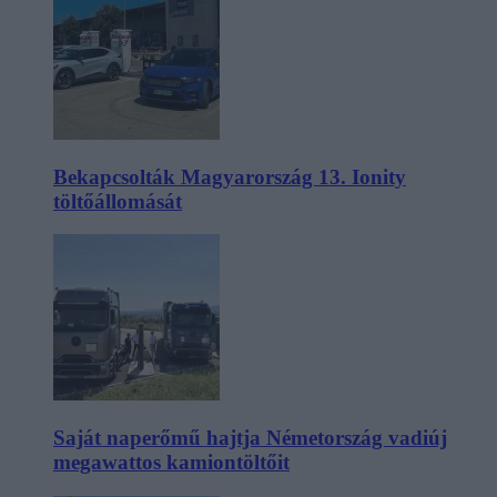
Bekapcsolták Magyarország 13. Ionity
töltőállomását
Saját naperőmű hajtja Németország vadiúj
megawattos kamiontöltőit