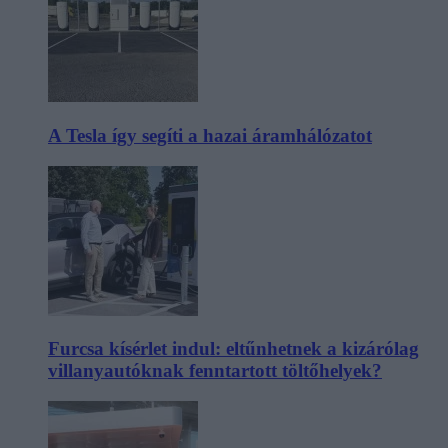
A Tesla így segíti a hazai áramhálózatot
Furcsa kísérlet indul: eltűnhetnek a kizárólag
villanyautóknak fenntartott töltőhelyek?