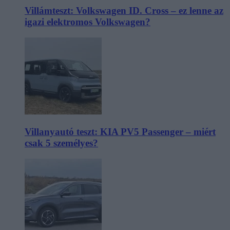
Villámteszt: Volkswagen ID. Cross – ez lenne az
igazi elektromos Volkswagen?
Villanyautó teszt: KIA PV5 Passenger – miért
csak 5 személyes?