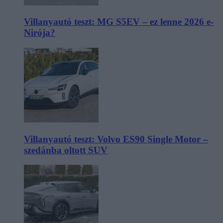
Villanyautó teszt: MG S5EV – ez lenne 2026 e-
Nirója?
Villanyautó teszt: Volvo ES90 Single Motor –
szedánba oltott SUV