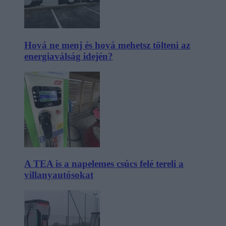
Hová ne menj és hová mehetsz tölteni az
energiaválság idején?
A TEA is a napelemes csúcs felé tereli a
villanyautósokat