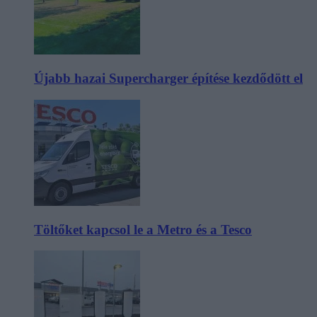
Újabb hazai Supercharger építése kezdődött el
Töltőket kapcsol le a Metro és a Tesco