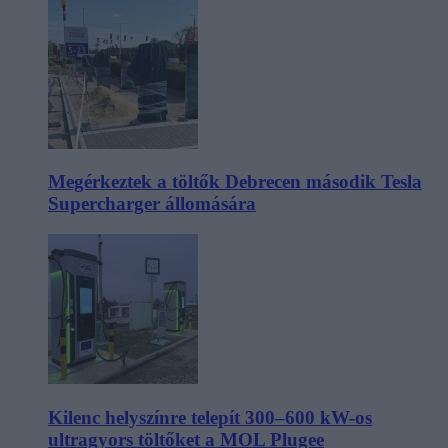
Megérkeztek a töltők Debrecen második Tesla
Supercharger állomására
Kilenc helyszínre telepít 300–600 kW-os
ultragyors töltőket a MOL Plugee