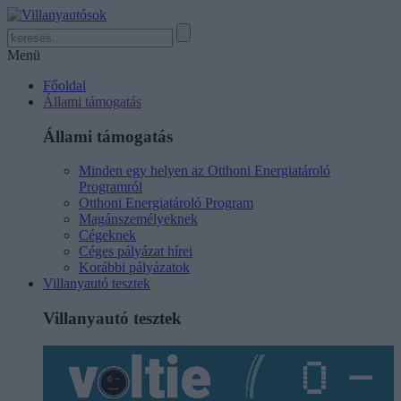
Menü
Főoldal
Állami támogatás
Állami támogatás
Minden egy helyen az Otthoni Energiatároló
Programról
Otthoni Energiatároló Program
Magánszemélyeknek
Cégeknek
Céges pályázat hírei
Korábbi pályázatok
Villanyautó tesztek
Villanyautó tesztek