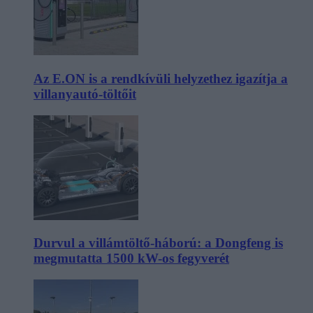
Az E.ON is a rendkívüli helyzethez igazítja a
villanyautó-töltőit
Durvul a villámtöltő-háború: a Dongfeng is
megmutatta 1500 kW-os fegyverét