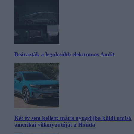
Beárazták a legolcsóbb elektromos Audit
Két év sem kellett: máris nyugdíjba küldi utolsó
amerikai villanyautóját a Honda