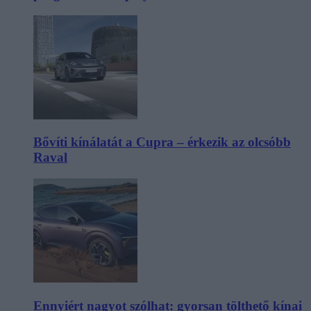
Bővíti kínálatát a Cupra – érkezik az olcsóbb
Raval
Ennyiért nagyot szólhat: gyorsan tölthető kínai