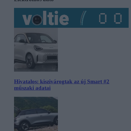
Hivatalos: kiszivárogtak az új Smart #2
műszaki adatai