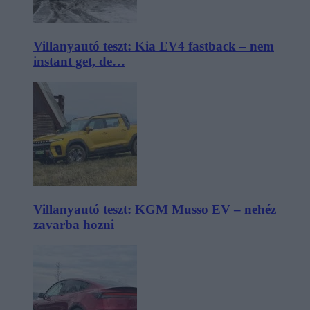
Villanyautó teszt: Kia EV4 fastback – nem
instant get, de…
Villanyautó teszt: KGM Musso EV – nehéz
zavarba hozni