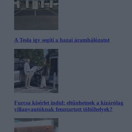
A Tesla így segíti a hazai áramhálózatot
Furcsa kísérlet indul: eltűnhetnek a kizárólag
villanyautóknak fenntartott töltőhelyek?