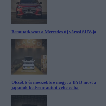
Bemutatkozott a Mercedes új városi SUV-ja
Olcsóbb és messzebbre megy: a BYD most a
japánok kedvenc autóit vette célba