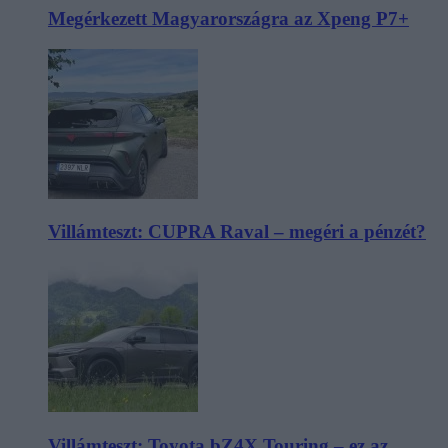
Megérkezett Magyarországra az Xpeng P7+
Villámteszt: CUPRA Raval – megéri a pénzét?
Villámteszt: Toyota bZ4X Touring – ez az,