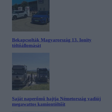
Bekapcsolták Magyarország 13. Ionity
töltőállomását
Saját naperőmű hajtja Németország vadiúj
megawattos kamiontöltőit