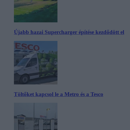
Újabb hazai Supercharger építése kezdődött el
Töltőket kapcsol le a Metro és a Tesco