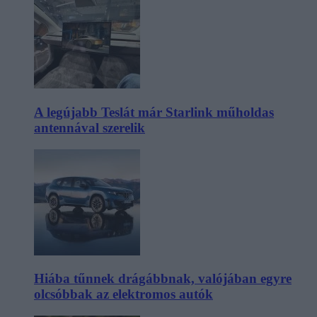
A legújabb Teslát már Starlink műholdas
antennával szerelik
Hiába tűnnek drágábbnak, valójában egyre
olcsóbbak az elektromos autók