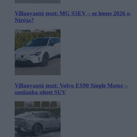
Villanyautó teszt: MG S5EV – ez lenne 2026 e-
Nirója?
Villanyautó teszt: Volvo ES90 Single Motor –
szedánba oltott SUV