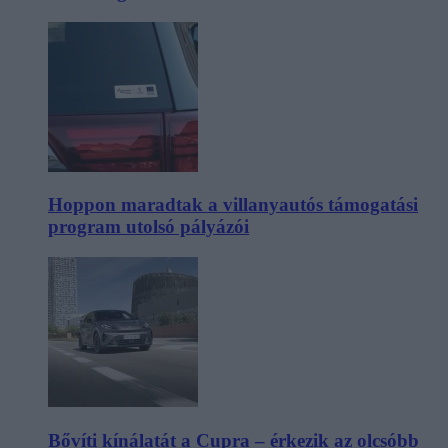
Hoppon maradtak a villanyautós támogatási
program utolsó pályázói
Bővíti kínálatát a Cupra – érkezik az olcsóbb