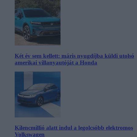
Két év sem kellett: máris nyugdíjba küldi utolsó
amerikai villanyautóját a Honda
Kilencmillió alatt indul a legolcsóbb elektromos
Volkswagen