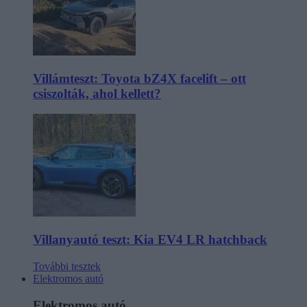
Villámteszt: Toyota bZ4X facelift – ott
csiszolták, ahol kellett?
Villanyautó teszt: Kia EV4 LR hatchback
További tesztek
Elektromos autó
Elektromos autó