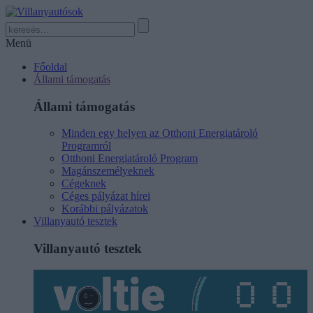
Menü
Főoldal
Állami támogatás
Állami támogatás
Minden egy helyen az Otthoni Energiatároló
Programról
Otthoni Energiatároló Program
Magánszemélyeknek
Cégeknek
Céges pályázat hírei
Korábbi pályázatok
Villanyautó tesztek
Villanyautó tesztek