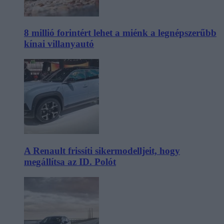
8 millió forintért lehet a miénk a legnépszerűbb
kínai villanyautó
A Renault frissíti sikermodelljeit, hogy
megállítsa az ID. Polót