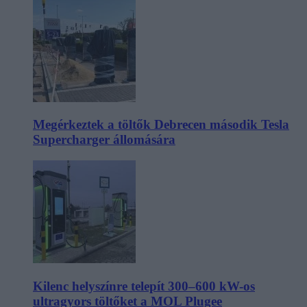
Megérkeztek a töltők Debrecen második Tesla
Supercharger állomására
Kilenc helyszínre telepít 300–600 kW-os
ultragyors töltőket a MOL Plugee