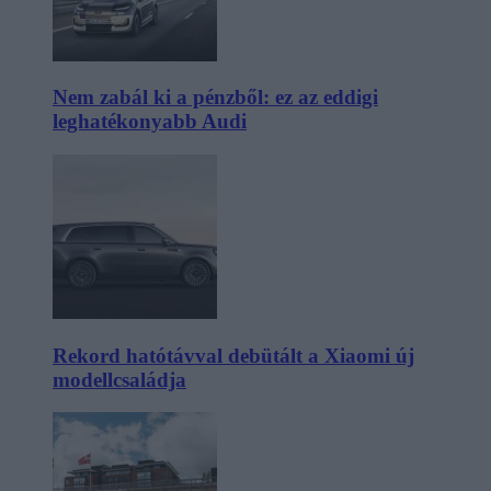
Nem zabál ki a pénzből: ez az eddigi
leghatékonyabb Audi
Rekord hatótávval debütált a Xiaomi új
modellcsaládja