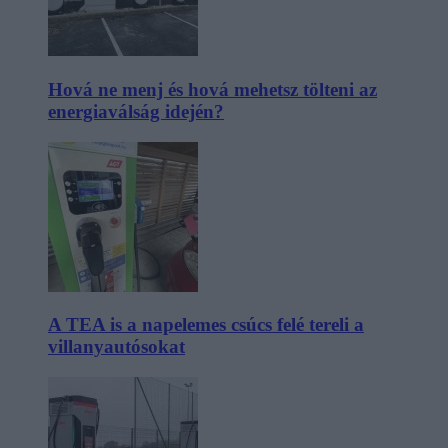
Hová ne menj és hová mehetsz tölteni az
energiaválság idején?
A TEA is a napelemes csúcs felé tereli a
villanyautósokat