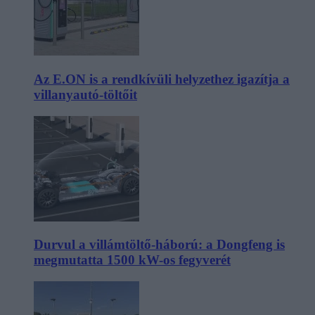
Az E.ON is a rendkívüli helyzethez igazítja a
villanyautó-töltőit
Durvul a villámtöltő-háború: a Dongfeng is
megmutatta 1500 kW-os fegyverét