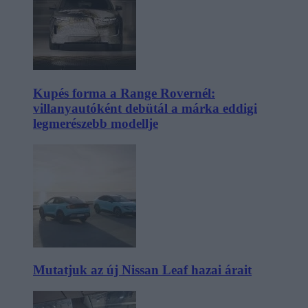
Kupés forma a Range Rovernél:
villanyautóként debütál a márka eddigi
legmerészebb modellje
Mutatjuk az új Nissan Leaf hazai árait