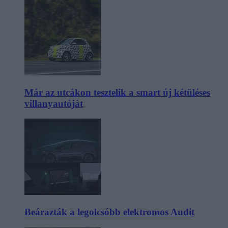
Már az utcákon tesztelik a smart új kétüléses
villanyautóját
Beárazták a legolcsóbb elektromos Audit