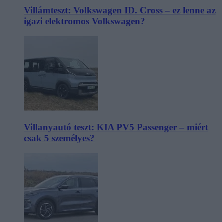
Villámteszt: Volkswagen ID. Cross – ez lenne az
igazi elektromos Volkswagen?
Villanyautó teszt: KIA PV5 Passenger – miért
csak 5 személyes?