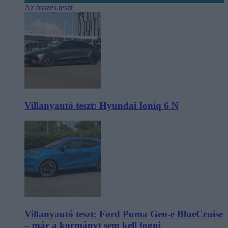
Az összes teszt
Villanyautó teszt: Hyundai Ioniq 6 N
Villanyautó teszt: Ford Puma Gen-e BlueCruise
– már a kormányt sem kell fogni