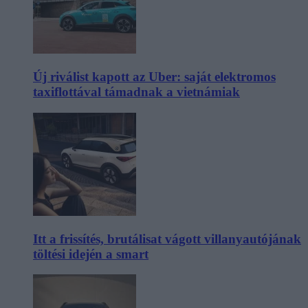
Új riválist kapott az Uber: saját elektromos
taxiflottával támadnak a vietnámiak
Itt a frissítés, brutálisat vágott villanyautójának
töltési idején a smart