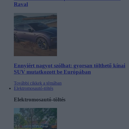
Raval
Ennyiért nagyot szólhat: gyorsan tölthető kínai
SUV mutatkozott be Európában
További cikkek a témában
Elektromosautó-töltés
Elektromosautó-töltés