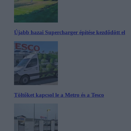
Újabb hazai Supercharger építése kezdődött el
Töltőket kapcsol le a Metro és a Tesco