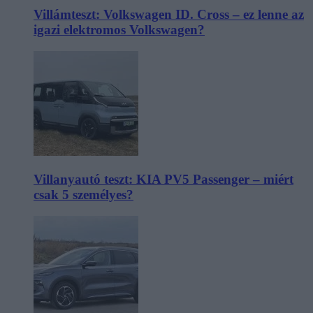
Villámteszt: Volkswagen ID. Cross – ez lenne az
igazi elektromos Volkswagen?
Villanyautó teszt: KIA PV5 Passenger – miért
csak 5 személyes?