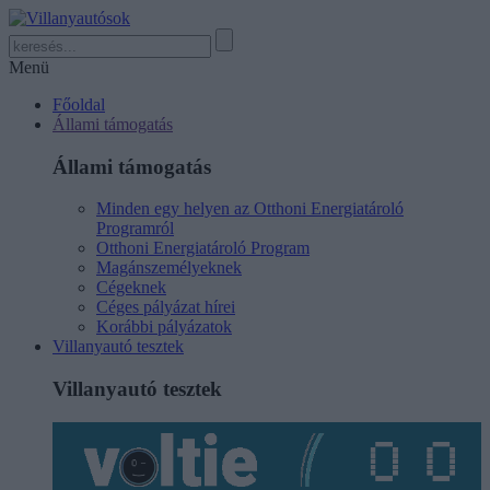
Menü
Főoldal
Állami támogatás
Állami támogatás
Minden egy helyen az Otthoni Energiatároló
Programról
Otthoni Energiatároló Program
Magánszemélyeknek
Cégeknek
Céges pályázat hírei
Korábbi pályázatok
Villanyautó tesztek
Villanyautó tesztek