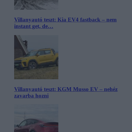
Villanyautó teszt: Kia EV4 fastback – nem
instant get, de…
Villanyautó teszt: KGM Musso EV – nehéz
zavarba hozni