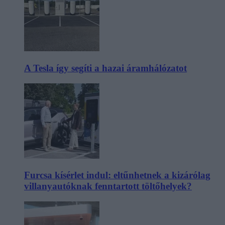
A Tesla így segíti a hazai áramhálózatot
Furcsa kísérlet indul: eltűnhetnek a kizárólag
villanyautóknak fenntartott töltőhelyek?