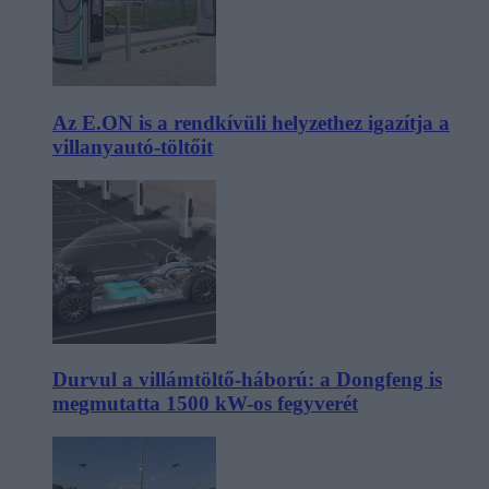
Az E.ON is a rendkívüli helyzethez igazítja a
villanyautó-töltőit
Durvul a villámtöltő-háború: a Dongfeng is
megmutatta 1500 kW-os fegyverét