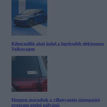
Kilencmillió alatt indul a legolcsóbb elektromos
Volkswagen
Hoppon maradtak a villanyautós támogatási
program utolsó pályázói