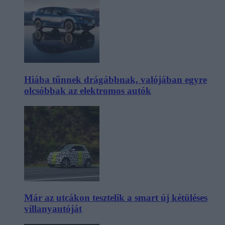
Hiába tűnnek drágábbnak, valójában egyre
olcsóbbak az elektromos autók
Már az utcákon tesztelik a smart új kétüléses
villanyautóját