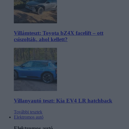
Villámteszt: Toyota bZ4X facelift – ott
csiszolták, ahol kellett?
Villanyautó teszt: Kia EV4 LR hatchback
További tesztek
Elektromos autó
Elektromos autó