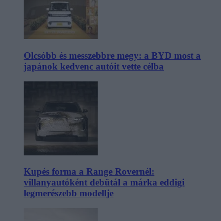
Olcsóbb és messzebbre megy: a BYD most a
japánok kedvenc autóit vette célba
Kupés forma a Range Rovernél:
villanyautóként debütál a márka eddigi
legmerészebb modellje