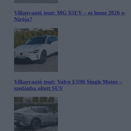
Villanyautó teszt: MG S5EV – ez lenne 2026 e-
Nirója?
Villanyautó teszt: Volvo ES90 Single Motor –
szedánba oltott SUV