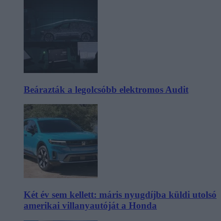
Beárazták a legolcsóbb elektromos Audit
Két év sem kellett: máris nyugdíjba küldi utolsó
amerikai villanyautóját a Honda