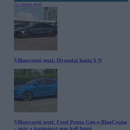
Az összes teszt
Villanyautó teszt: Hyundai Ioniq 6 N
Villanyautó teszt: Ford Puma Gen-e BlueCruise
– már a kormányt sem kell fogni