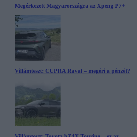
Megérkezett Magyarországra az Xpeng P7+
Villámteszt: CUPRA Raval – megéri a pénzét?
Villámteszt: Toyota bZ4X Touring – ez az,