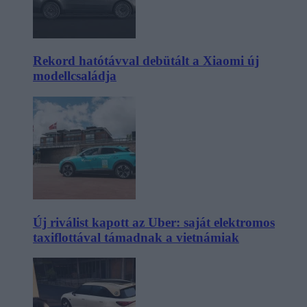
Rekord hatótávval debütált a Xiaomi új
modellcsaládja
Új riválist kapott az Uber: saját elektromos
taxiflottával támadnak a vietnámiak