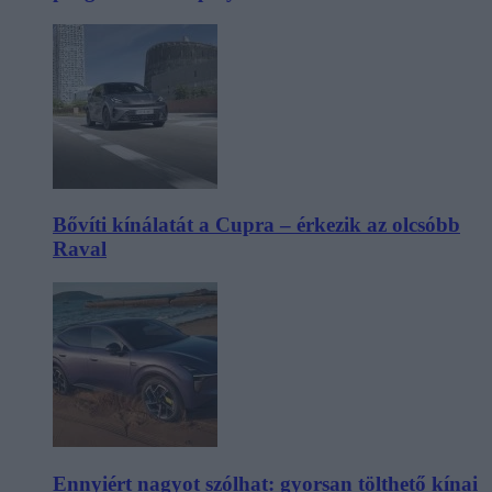
Bővíti kínálatát a Cupra – érkezik az olcsóbb
Raval
Ennyiért nagyot szólhat: gyorsan tölthető kínai