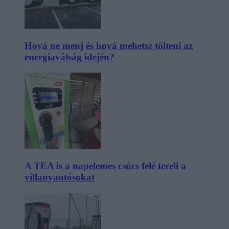
Hová ne menj és hová mehetsz tölteni az
energiaválság idején?
A TEA is a napelemes csúcs felé tereli a
villanyautósokat