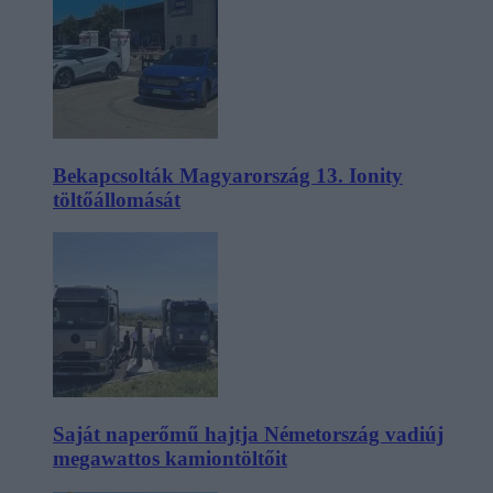
Bekapcsolták Magyarország 13. Ionity
töltőállomását
Saját naperőmű hajtja Németország vadiúj
megawattos kamiontöltőit