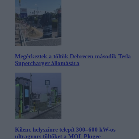
Megérkeztek a töltők Debrecen második Tesla
Supercharger állomására
Kilenc helyszínre telepít 300–600 kW-os
ultragyors töltőket a MOL Plugee