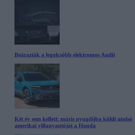
Beárazták a legolcsóbb elektromos Audit
Két év sem kellett: máris nyugdíjba küldi utolsó
amerikai villanyautóját a Honda