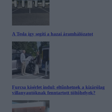
A Tesla így segíti a hazai áramhálózatot
Furcsa kísérlet indul: eltűnhetnek a kizárólag
villanyautóknak fenntartott töltőhelyek?