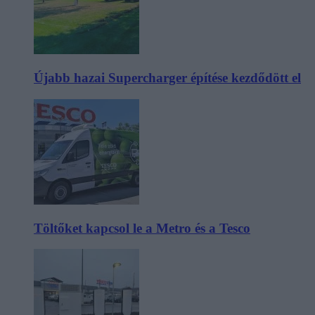
Újabb hazai Supercharger építése kezdődött el
Töltőket kapcsol le a Metro és a Tesco