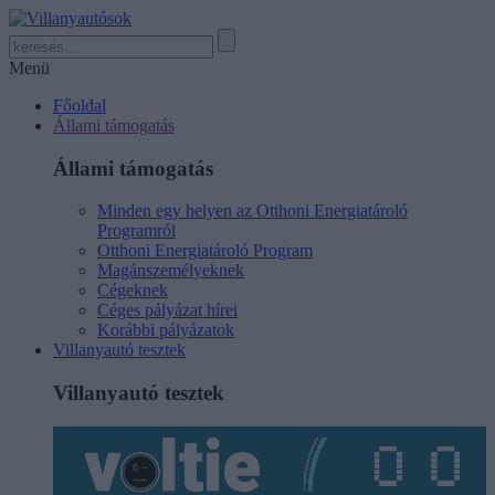
Menü
Főoldal
Állami támogatás
Állami támogatás
Minden egy helyen az Otthoni Energiatároló
Programról
Otthoni Energiatároló Program
Magánszemélyeknek
Cégeknek
Céges pályázat hírei
Korábbi pályázatok
Villanyautó tesztek
Villanyautó tesztek