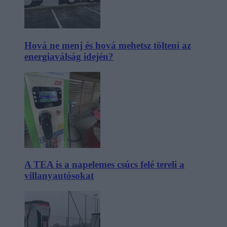
Hová ne menj és hová mehetsz tölteni az
energiaválság idején?
A TEA is a napelemes csúcs felé tereli a
villanyautósokat