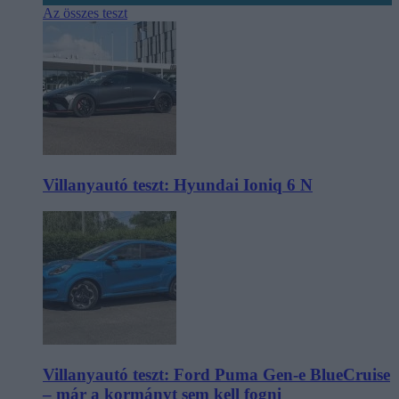
Az összes teszt
Villanyautó teszt: Hyundai Ioniq 6 N
Villanyautó teszt: Ford Puma Gen-e BlueCruise
– már a kormányt sem kell fogni