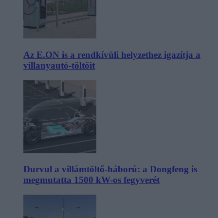
Az E.ON is a rendkívüli helyzethez igazítja a
villanyautó-töltőit
Durvul a villámtöltő-háború: a Dongfeng is
megmutatta 1500 kW-os fegyverét