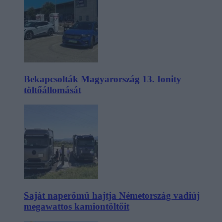
Bekapcsolták Magyarország 13. Ionity
töltőállomását
Saját naperőmű hajtja Németország vadiúj
megawattos kamiontöltőit