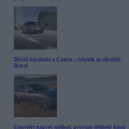
Bővíti kínálatát a Cupra – érkezik az olcsóbb
Raval
Ennyiért nagyot szólhat: gyorsan tölthető kínai