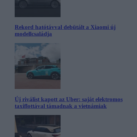
Rekord hatótávval debütált a Xiaomi új
modellcsaládja
Új riválist kapott az Uber: saját elektromos
taxiflottával támadnak a vietnámiak