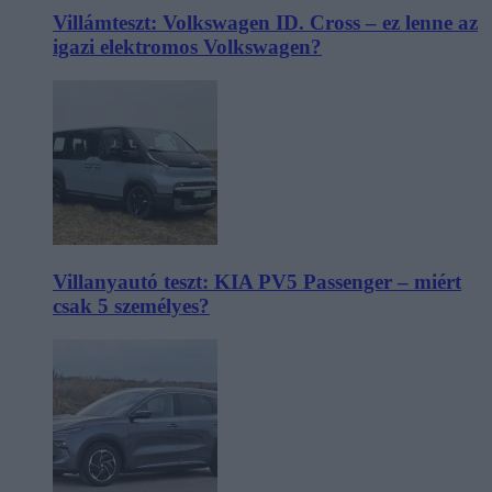
Villámteszt: Volkswagen ID. Cross – ez lenne az
igazi elektromos Volkswagen?
Villanyautó teszt: KIA PV5 Passenger – miért
csak 5 személyes?