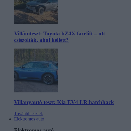
Villámteszt: Toyota bZ4X facelift – ott
csiszolták, ahol kellett?
Villanyautó teszt: Kia EV4 LR hatchback
További tesztek
Elektromos autó
Elektromos autó