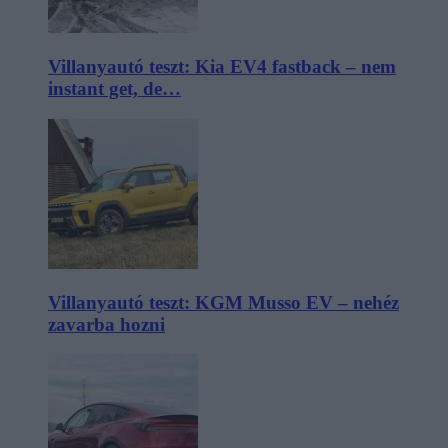
Villanyautó teszt: Kia EV4 fastback – nem
instant get, de…
Villanyautó teszt: KGM Musso EV – nehéz
zavarba hozni