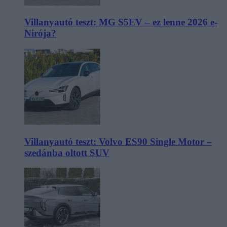
Villanyautó teszt: MG S5EV – ez lenne 2026 e-
Nirója?
Villanyautó teszt: Volvo ES90 Single Motor –
szedánba oltott SUV