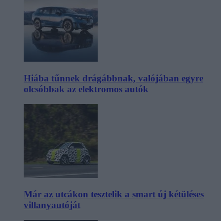
Hiába tűnnek drágábbnak, valójában egyre
olcsóbbak az elektromos autók
Már az utcákon tesztelik a smart új kétüléses
villanyautóját