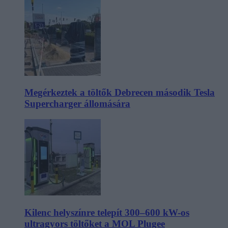
Megérkeztek a töltők Debrecen második Tesla
Supercharger állomására
Kilenc helyszínre telepít 300–600 kW-os
ultragyors töltőket a MOL Plugee