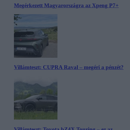
Megérkezett Magyarországra az Xpeng P7+
Villámteszt: CUPRA Raval – megéri a pénzét?
Villámteszt: Toyota bZ4X Touring – ez az,