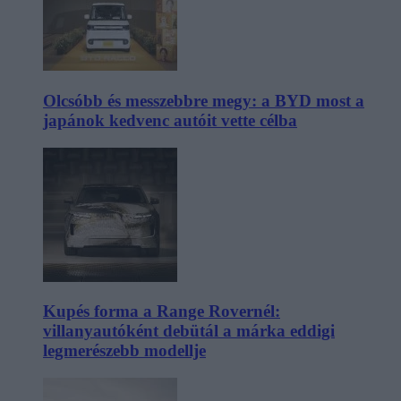
Olcsóbb és messzebbre megy: a BYD most a
japánok kedvenc autóit vette célba
Kupés forma a Range Rovernél:
villanyautóként debütál a márka eddigi
legmerészebb modellje