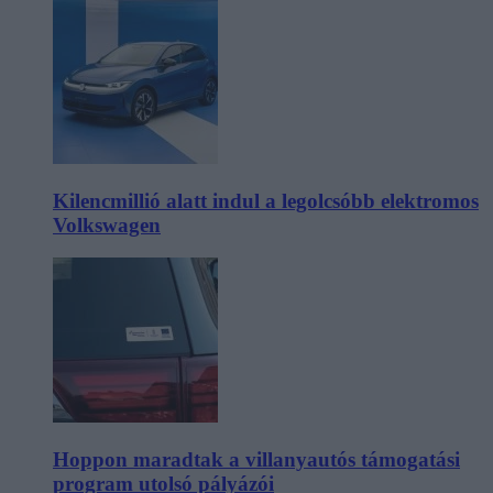
Kilencmillió alatt indul a legolcsóbb elektromos
Volkswagen
Hoppon maradtak a villanyautós támogatási
program utolsó pályázói