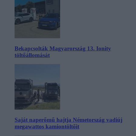
Bekapcsolták Magyarország 13. Ionity
töltőállomását
Saját naperőmű hajtja Németország vadiúj
megawattos kamiontöltőit