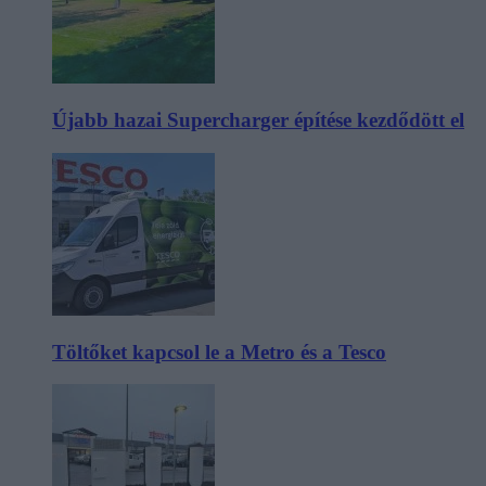
Újabb hazai Supercharger építése kezdődött el
Töltőket kapcsol le a Metro és a Tesco