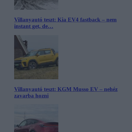
Villanyautó teszt: Kia EV4 fastback – nem
instant get, de…
Villanyautó teszt: KGM Musso EV – nehéz
zavarba hozni