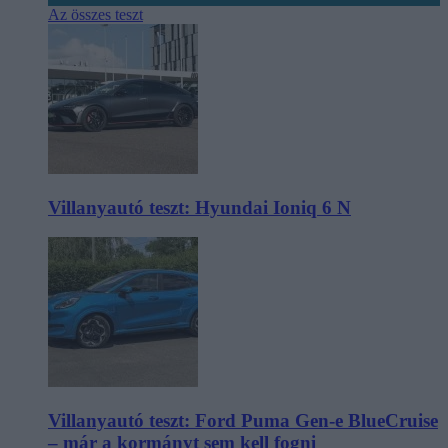
Az összes teszt
Villanyautó teszt: Hyundai Ioniq 6 N
Villanyautó teszt: Ford Puma Gen-e BlueCruise
– már a kormányt sem kell fogni