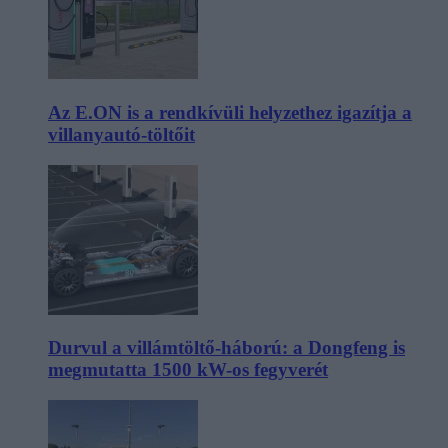
Az E.ON is a rendkívüli helyzethez igazítja a
villanyautó-töltőit
Durvul a villámtöltő-háború: a Dongfeng is
megmutatta 1500 kW-os fegyverét