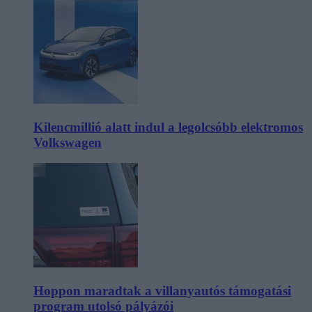
Kilencmillió alatt indul a legolcsóbb elektromos
Volkswagen
Hoppon maradtak a villanyautós támogatási
program utolsó pályázói