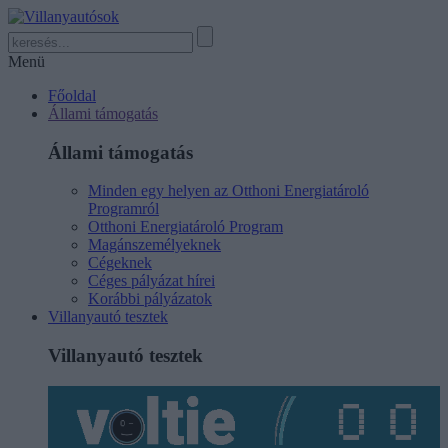
Menü
Főoldal
Állami támogatás
Állami támogatás
Minden egy helyen az Otthoni Energiatároló
Programról
Otthoni Energiatároló Program
Magánszemélyeknek
Cégeknek
Céges pályázat hírei
Korábbi pályázatok
Villanyautó tesztek
Villanyautó tesztek