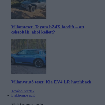
Villámteszt: Toyota bZ4X facelift – ott
csiszolták, ahol kellett?
Villanyautó teszt: Kia EV4 LR hatchback
További tesztek
Elektromos autó
Elektromos autó