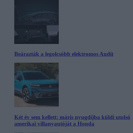
Beárazták a legolcsóbb elektromos Audit
Két év sem kellett: máris nyugdíjba küldi utolsó
amerikai villanyautóját a Honda