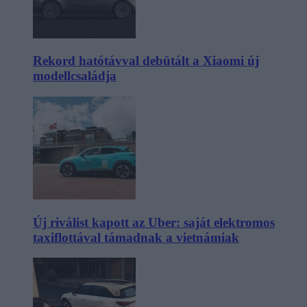
Rekord hatótávval debütált a Xiaomi új
modellcsaládja
Új riválist kapott az Uber: saját elektromos
taxiflottával támadnak a vietnámiak