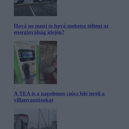
Hová ne menj és hová mehetsz tölteni az
energiaválság idején?
A TEA is a napelemes csúcs felé tereli a
villanyautósokat