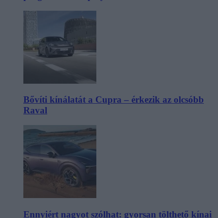
Bővíti kínálatát a Cupra – érkezik az olcsóbb
Raval
Ennyiért nagyot szólhat: gyorsan tölthető kínai