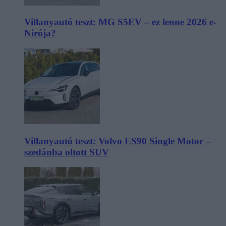
Villanyautó teszt: MG S5EV – ez lenne 2026 e-
Nirója?
Villanyautó teszt: Volvo ES90 Single Motor –
szedánba oltott SUV