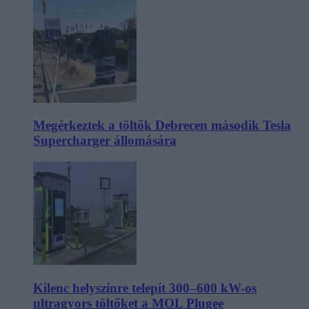
Megérkeztek a töltők Debrecen második Tesla
Supercharger állomására
Kilenc helyszínre telepít 300–600 kW-os
ultragyors töltőket a MOL Plugee