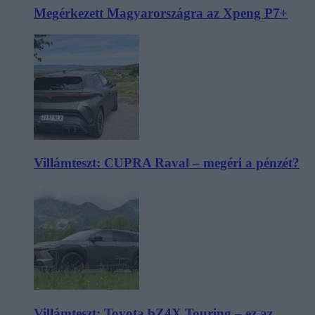
Megérkezett Magyarországra az Xpeng P7+
Villámteszt: CUPRA Raval – megéri a pénzét?
Villámteszt: Toyota bZ4X Touring – ez az,