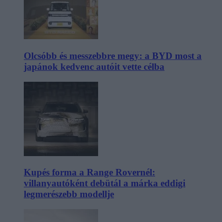
Olcsóbb és messzebbre megy: a BYD most a
japánok kedvenc autóit vette célba
Kupés forma a Range Rovernél:
villanyautóként debütál a márka eddigi
legmerészebb modellje