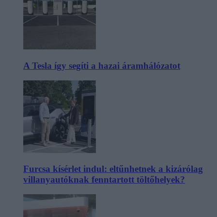
A Tesla így segíti a hazai áramhálózatot
Furcsa kísérlet indul: eltűnhetnek a kizárólag
villanyautóknak fenntartott töltőhelyek?