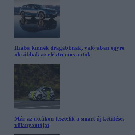
Hiába tűnnek drágábbnak, valójában egyre
olcsóbbak az elektromos autók
Már az utcákon tesztelik a smart új kétüléses
villanyautóját