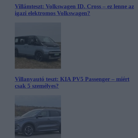
Villámteszt: Volkswagen ID. Cross – ez lenne az
igazi elektromos Volkswagen?
Villanyautó teszt: KIA PV5 Passenger – miért
csak 5 személyes?