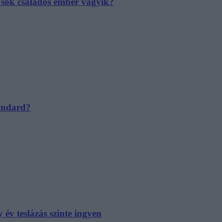
e sok családos ember vágyik?
tandard?
év teslázás szinte ingyen