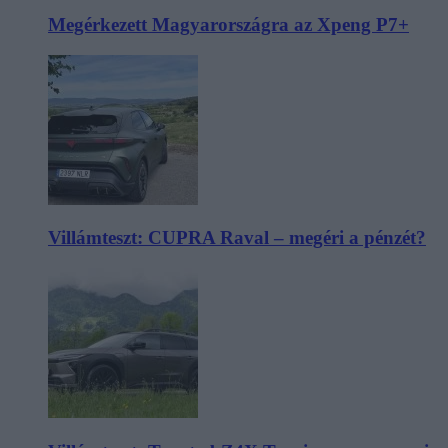
Megérkezett Magyarországra az Xpeng P7+
Villámteszt: CUPRA Raval – megéri a pénzét?