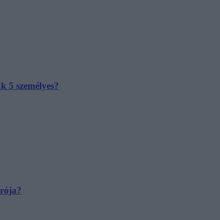
ak 5 személyes?
irója?