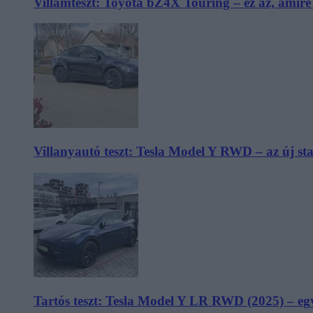
Villámteszt: Toyota bZ4X Touring – ez az, amir
Villanyautó teszt: Tesla Model Y RWD – az új s
Tartós teszt: Tesla Model Y LR RWD (2025) – egy 