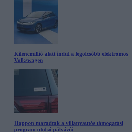
Kilencmillió alatt indul a legolcsóbb elektromos
Volkswagen
Hoppon maradtak a villanyautós támogatási
program utolsó pályázói