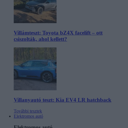
Villámteszt: Toyota bZ4X facelift – ott
csiszolták, ahol kellett?
Villanyautó teszt: Kia EV4 LR hatchback
További tesztek
Elektromos autó
Elektromos autó