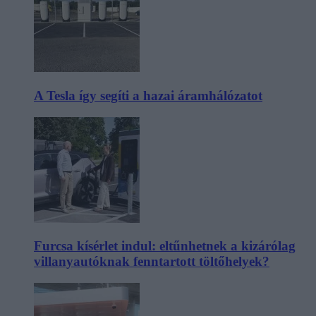
A Tesla így segíti a hazai áramhálózatot
Furcsa kísérlet indul: eltűnhetnek a kizárólag
villanyautóknak fenntartott töltőhelyek?