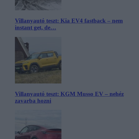
Villanyautó teszt: Kia EV4 fastback – nem
instant get, de…
Villanyautó teszt: KGM Musso EV – nehéz
zavarba hozni