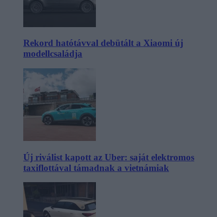
Rekord hatótávval debütált a Xiaomi új
modellcsaládja
Új riválist kapott az Uber: saját elektromos
taxiflottával támadnak a vietnámiak