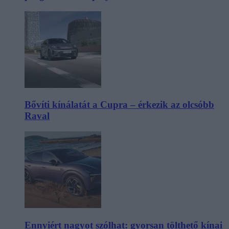
Bővíti kínálatát a Cupra – érkezik az olcsóbb
Raval
Ennyiért nagyot szólhat: gyorsan tölthető kínai