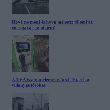
Hová ne menj és hová mehetsz tölteni az
energiaválság idején?
A TEA is a napelemes csúcs felé tereli a
villanyautósokat