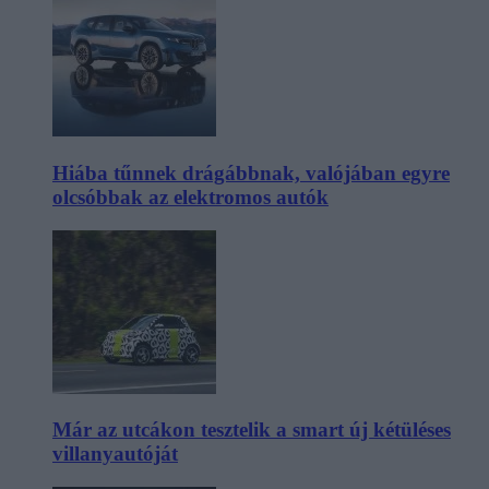
Hiába tűnnek drágábbnak, valójában egyre
olcsóbbak az elektromos autók
Már az utcákon tesztelik a smart új kétüléses
villanyautóját