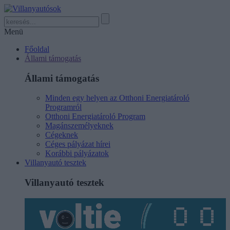
Menü
Főoldal
Állami támogatás
Állami támogatás
Minden egy helyen az Otthoni Energiatároló
Programról
Otthoni Energiatároló Program
Magánszemélyeknek
Cégeknek
Céges pályázat hírei
Korábbi pályázatok
Villanyautó tesztek
Villanyautó tesztek