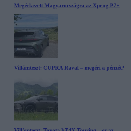
Megérkezett Magyarországra az Xpeng P7+
Villámteszt: CUPRA Raval – megéri a pénzét?
Villámteszt: Toyota bZ4X Touring – ez az,