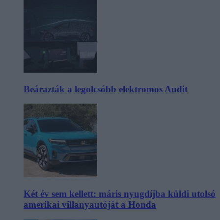
Beárazták a legolcsóbb elektromos Audit
Két év sem kellett: máris nyugdíjba küldi utolsó
amerikai villanyautóját a Honda