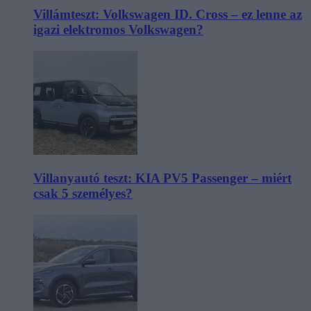
Villámteszt: Volkswagen ID. Cross – ez lenne az
igazi elektromos Volkswagen?
Villanyautó teszt: KIA PV5 Passenger – miért
csak 5 személyes?