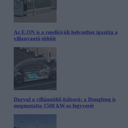
Az E.ON is a rendkívüli helyzethez igazítja a
villanyautó-töltőit
Durvul a villámtöltő-háború: a Dongfeng is
megmutatta 1500 kW-os fegyverét