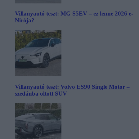
Villanyautó teszt: MG S5EV – ez lenne 2026 e-
Nirója?
Villanyautó teszt: Volvo ES90 Single Motor –
szedánba oltott SUV