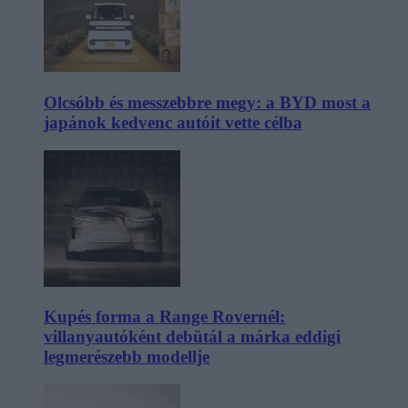
Olcsóbb és messzebbre megy: a BYD most a
japánok kedvenc autóit vette célba
Kupés forma a Range Rovernél:
villanyautóként debütál a márka eddigi
legmerészebb modellje