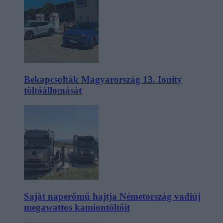
Bekapcsolták Magyarország 13. Ionity
töltőállomását
Saját naperőmű hajtja Németország vadiúj
megawattos kamiontöltőit