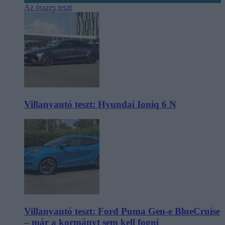
Az összes teszt
Villanyautó teszt: Hyundai Ioniq 6 N
Villanyautó teszt: Ford Puma Gen-e BlueCruise
– már a kormányt sem kell fogni