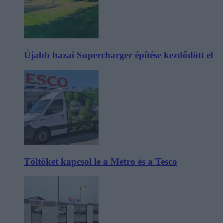
Újabb hazai Supercharger építése kezdődött el
Töltőket kapcsol le a Metro és a Tesco