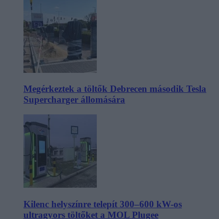
Megérkeztek a töltők Debrecen második Tesla
Supercharger állomására
Kilenc helyszínre telepít 300–600 kW-os
ultragyors töltőket a MOL Plugee