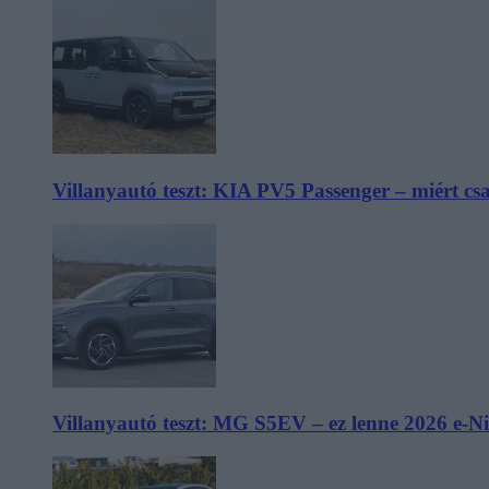
Villanyautó teszt: KIA PV5 Passenger – miért cs
Villanyautó teszt: MG S5EV – ez lenne 2026 e-N