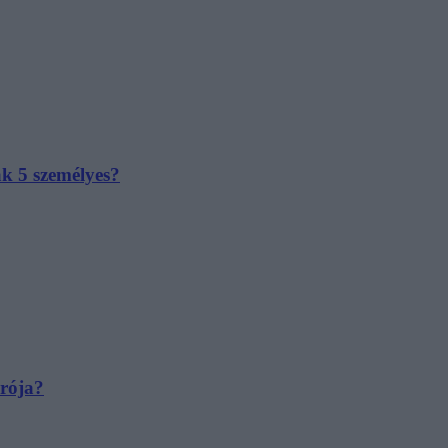
ak 5 személyes?
irója?