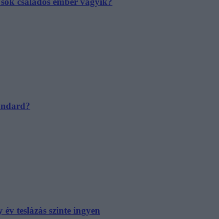
e sok családos ember vágyik?
tandard?
év teslázás szinte ingyen