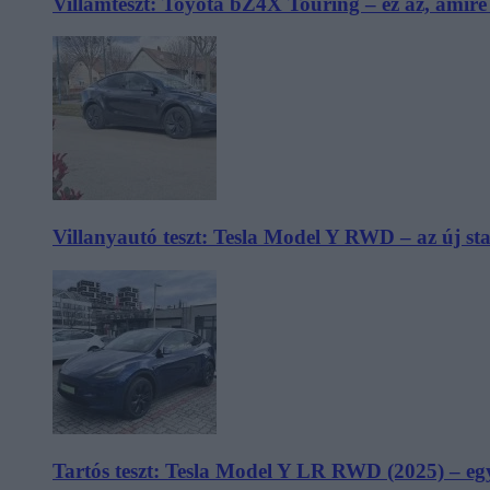
Villámteszt: Toyota bZ4X Touring – ez az, amir
Villanyautó teszt: Tesla Model Y RWD – az új s
Tartós teszt: Tesla Model Y LR RWD (2025) – egy 