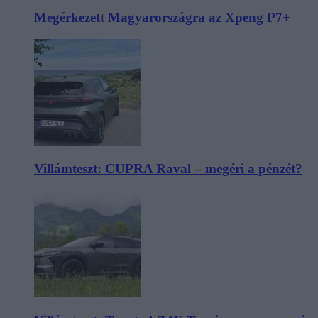
Megérkezett Magyarországra az Xpeng P7+
Villámteszt: CUPRA Raval – megéri a pénzét?