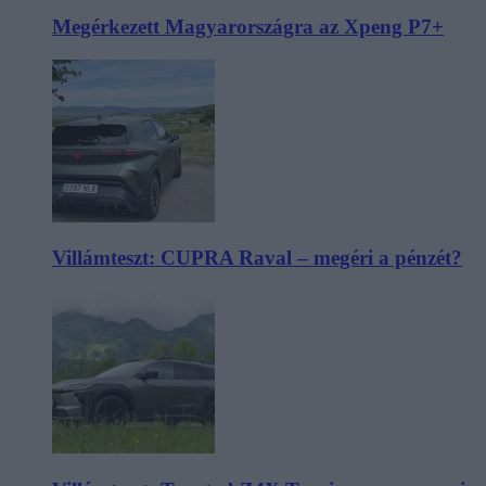
Megérkezett Magyarországra az Xpeng P7+
Villámteszt: CUPRA Raval – megéri a pénzét?