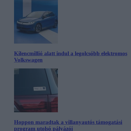
Kilencmillió alatt indul a legolcsóbb elektromos
Volkswagen
Hoppon maradtak a villanyautós támogatási
program utolsó pályázói