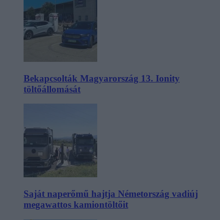
Bekapcsolták Magyarország 13. Ionity
töltőállomását
Saját naperőmű hajtja Németország vadiúj
megawattos kamiontöltőit