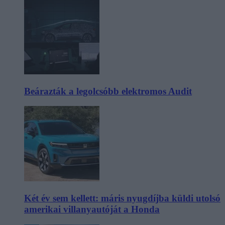
Beárazták a legolcsóbb elektromos Audit
Két év sem kellett: máris nyugdíjba küldi utolsó
amerikai villanyautóját a Honda