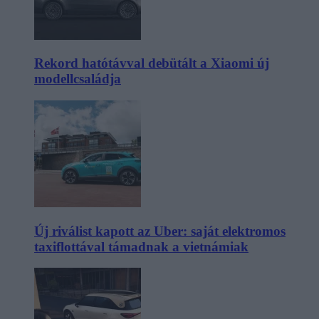
Rekord hatótávval debütált a Xiaomi új
modellcsaládja
Új riválist kapott az Uber: saját elektromos
taxiflottával támadnak a vietnámiak