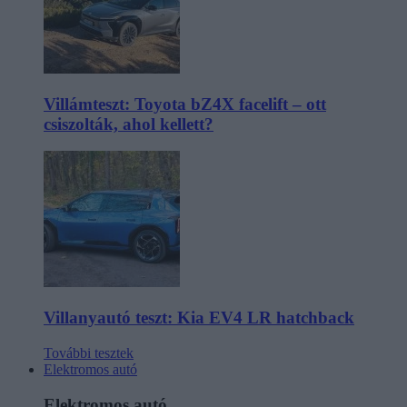
Villámteszt: Toyota bZ4X facelift – ott
csiszolták, ahol kellett?
Villanyautó teszt: Kia EV4 LR hatchback
További tesztek
Elektromos autó
Elektromos autó