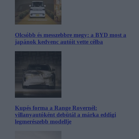
Olcsóbb és messzebbre megy: a BYD most a
japánok kedvenc autóit vette célba
Kupés forma a Range Rovernél:
villanyautóként debütál a márka eddigi
legmerészebb modellje