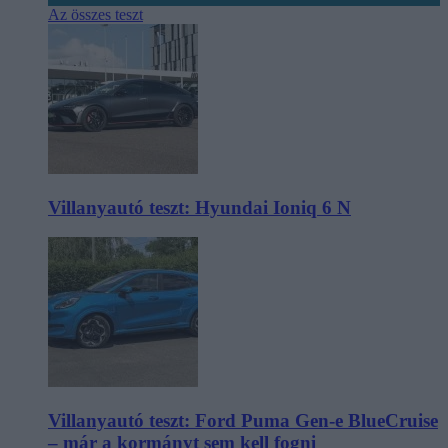
Az összes teszt
Villanyautó teszt: Hyundai Ioniq 6 N
Villanyautó teszt: Ford Puma Gen-e BlueCruise
– már a kormányt sem kell fogni