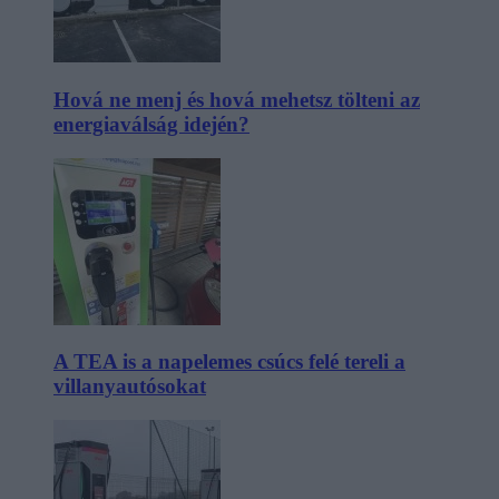
Hová ne menj és hová mehetsz tölteni az
energiaválság idején?
A TEA is a napelemes csúcs felé tereli a
villanyautósokat