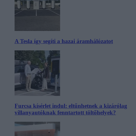
A Tesla így segíti a hazai áramhálózatot
Furcsa kísérlet indul: eltűnhetnek a kizárólag
villanyautóknak fenntartott töltőhelyek?