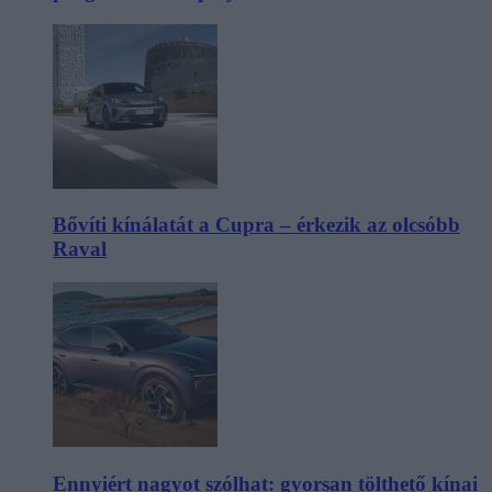
Bővíti kínálatát a Cupra – érkezik az olcsóbb
Raval
Ennyiért nagyot szólhat: gyorsan tölthető kínai