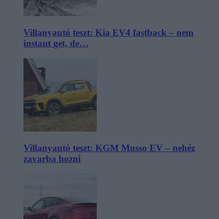
Villanyautó teszt: Kia EV4 fastback – nem
instant get, de…
Villanyautó teszt: KGM Musso EV – nehéz
zavarba hozni