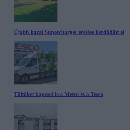
Újabb hazai Supercharger építése kezdődött el
Töltőket kapcsol le a Metro és a Tesco