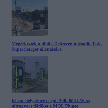
Megérkeztek a töltők Debrecen második Tesla
Supercharger állomására
Kilenc helyszínre telepít 300–600 kW-os
ultragyors töltőket a MOL Plugee