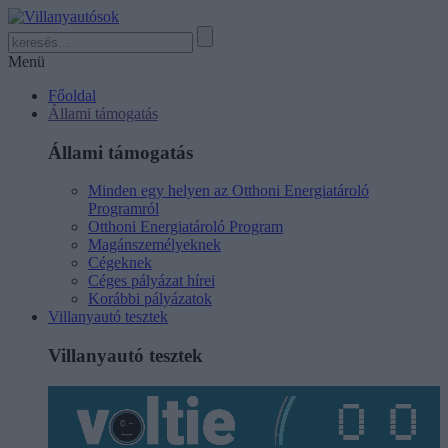
Menü
Főoldal
Állami támogatás
Állami támogatás
Minden egy helyen az Otthoni Energiatároló
Programról
Otthoni Energiatároló Program
Magánszemélyeknek
Cégeknek
Céges pályázat hírei
Korábbi pályázatok
Villanyautó tesztek
Villanyautó tesztek