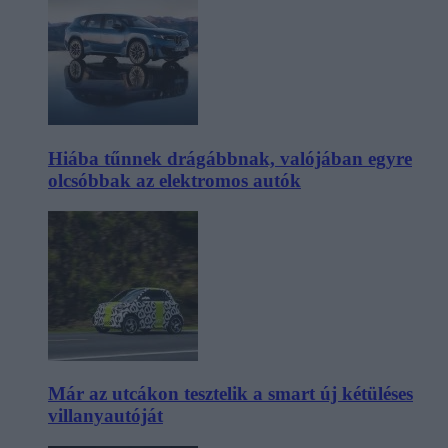
Hiába tűnnek drágábbnak, valójában egyre
olcsóbbak az elektromos autók
Már az utcákon tesztelik a smart új kétüléses
villanyautóját