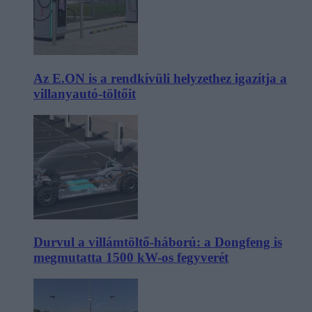
Az E.ON is a rendkívüli helyzethez igazítja a
villanyautó-töltőit
Durvul a villámtöltő-háború: a Dongfeng is
megmutatta 1500 kW-os fegyverét