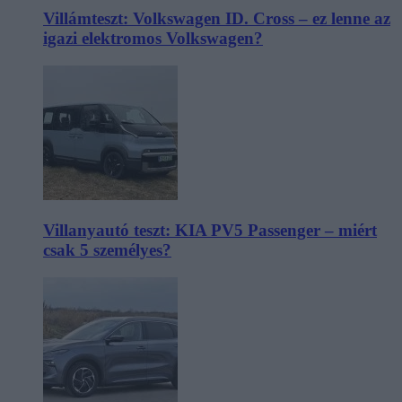
Villámteszt: Volkswagen ID. Cross – ez lenne az
igazi elektromos Volkswagen?
Villanyautó teszt: KIA PV5 Passenger – miért
csak 5 személyes?