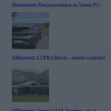
Megérkezett Magyarországra az Xpeng P7+
Villámteszt: CUPRA Raval – megéri a pénzét?
Villámteszt: Toyota bZ4X Touring – ez az,