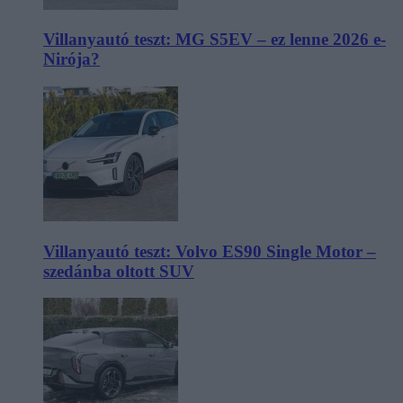
Villanyautó teszt: MG S5EV – ez lenne 2026 e-
Nirója?
Villanyautó teszt: Volvo ES90 Single Motor –
szedánba oltott SUV