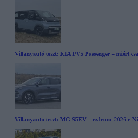
Villanyautó teszt: KIA PV5 Passenger – miért cs
Villanyautó teszt: MG S5EV – ez lenne 2026 e-N