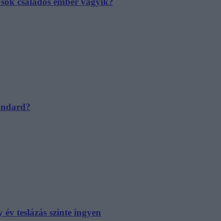
e sok családos ember vágyik?
tandard?
év teslázás szinte ingyen