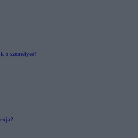
ak 5 személyes?
irója?