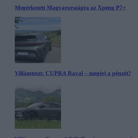
Megérkezett Magyarországra az Xpeng P7+
Villámteszt: CUPRA Raval – megéri a pénzét?