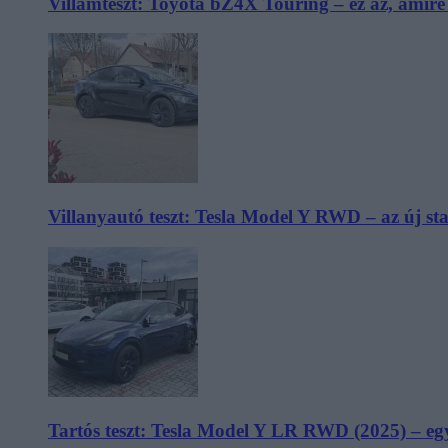
Villámteszt: Toyota bZ4X Touring – ez az, amir
Villanyautó teszt: Tesla Model Y RWD – az új s
Tartós teszt: Tesla Model Y LR RWD (2025) – egy 