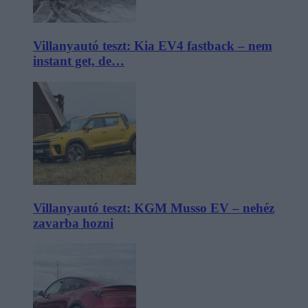
Villanyautó teszt: Kia EV4 fastback – nem
instant get, de…
Villanyautó teszt: KGM Musso EV – nehéz
zavarba hozni