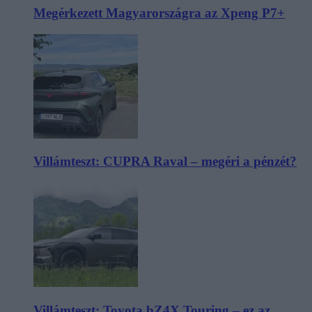
Megérkezett Magyarországra az Xpeng P7+
Villámteszt: CUPRA Raval – megéri a pénzét?
Villámteszt: Toyota bZ4X Touring – ez az,