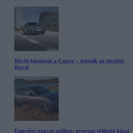
Bővíti kínálatát a Cupra – érkezik az olcsóbb
Raval
Ennyiért nagyot szólhat: gyorsan tölthető kínai