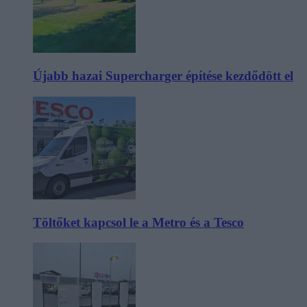
Újabb hazai Supercharger építése kezdődött el
Töltőket kapcsol le a Metro és a Tesco