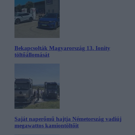
Bekapcsolták Magyarország 13. Ionity
töltőállomását
Saját naperőmű hajtja Németország vadiúj
megawattos kamiontöltőit