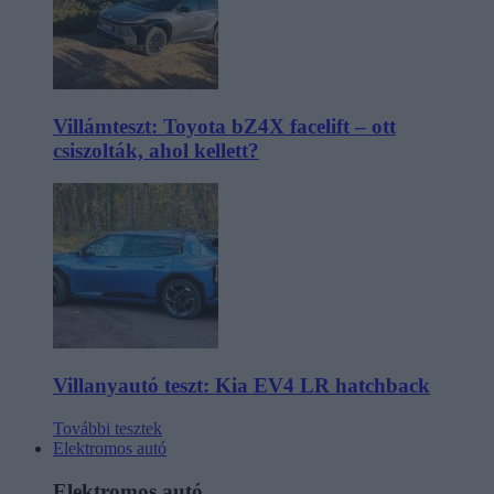
Villámteszt: Toyota bZ4X facelift – ott
csiszolták, ahol kellett?
Villanyautó teszt: Kia EV4 LR hatchback
További tesztek
Elektromos autó
Elektromos autó