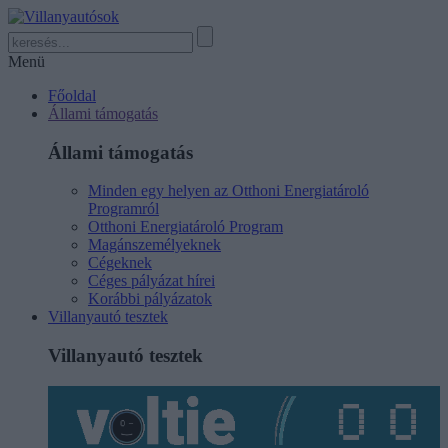
Menü
Főoldal
Állami támogatás
Állami támogatás
Minden egy helyen az Otthoni Energiatároló
Programról
Otthoni Energiatároló Program
Magánszemélyeknek
Cégeknek
Céges pályázat hírei
Korábbi pályázatok
Villanyautó tesztek
Villanyautó tesztek