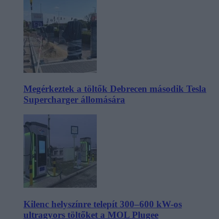
Megérkeztek a töltők Debrecen második Tesla
Supercharger állomására
Kilenc helyszínre telepít 300–600 kW-os
ultragyors töltőket a MOL Plugee