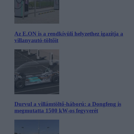
Az E.ON is a rendkívüli helyzethez igazítja a
villanyautó-töltőit
Durvul a villámtöltő-háború: a Dongfeng is
megmutatta 1500 kW-os fegyverét