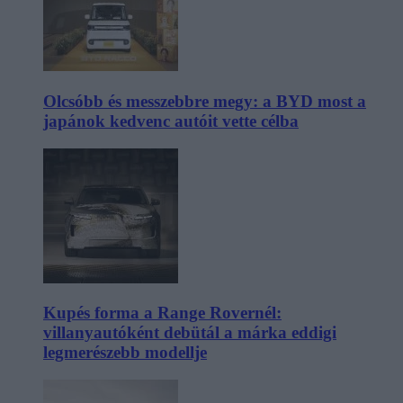
Olcsóbb és messzebbre megy: a BYD most a
japánok kedvenc autóit vette célba
Kupés forma a Range Rovernél:
villanyautóként debütál a márka eddigi
legmerészebb modellje