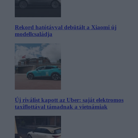
Rekord hatótávval debütált a Xiaomi új
modellcsaládja
Új riválist kapott az Uber: saját elektromos
taxiflottával támadnak a vietnámiak