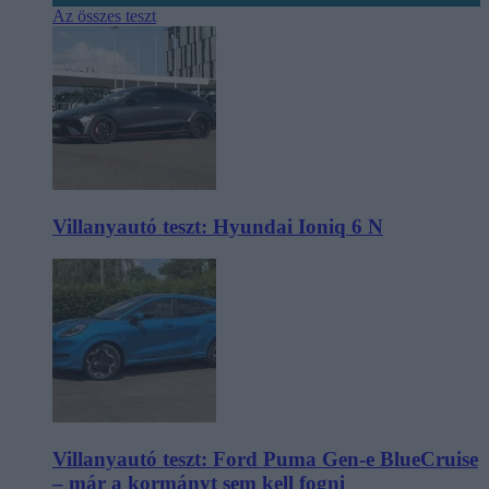
Az összes teszt
Villanyautó teszt: Hyundai Ioniq 6 N
Villanyautó teszt: Ford Puma Gen-e BlueCruise
– már a kormányt sem kell fogni