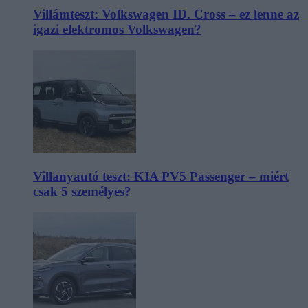
Villámteszt: Volkswagen ID. Cross – ez lenne az
igazi elektromos Volkswagen?
Villanyautó teszt: KIA PV5 Passenger – miért
csak 5 személyes?