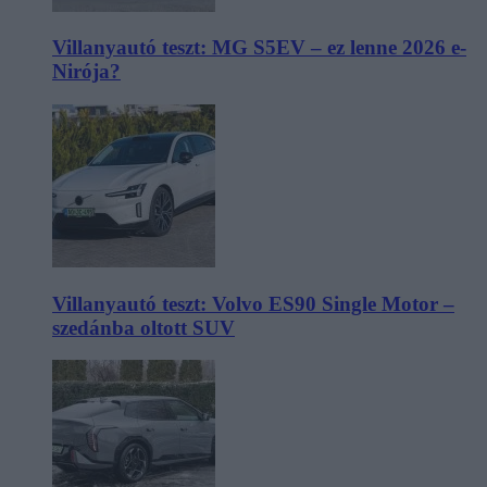
Villanyautó teszt: MG S5EV – ez lenne 2026 e-
Nirója?
Villanyautó teszt: Volvo ES90 Single Motor –
szedánba oltott SUV