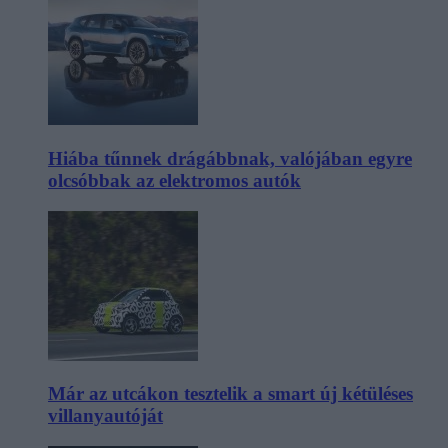
Hiába tűnnek drágábbnak, valójában egyre
olcsóbbak az elektromos autók
Már az utcákon tesztelik a smart új kétüléses
villanyautóját