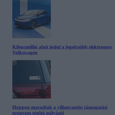
Kilencmillió alatt indul a legolcsóbb elektromos
Volkswagen
Hoppon maradtak a villanyautós támogatási
program utolsó pályázói