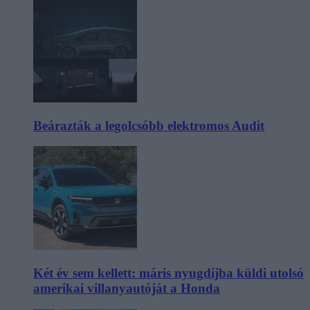
Beárazták a legolcsóbb elektromos Audit
Két év sem kellett: máris nyugdíjba küldi utolsó
amerikai villanyautóját a Honda