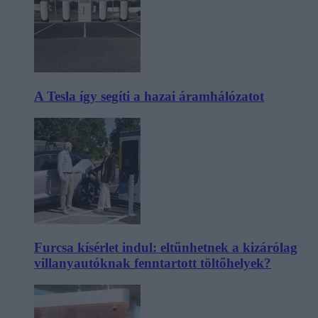
A Tesla így segíti a hazai áramhálózatot
Furcsa kísérlet indul: eltűnhetnek a kizárólag
villanyautóknak fenntartott töltőhelyek?