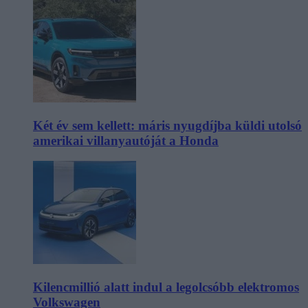
Két év sem kellett: máris nyugdíjba küldi utolsó
amerikai villanyautóját a Honda
Kilencmillió alatt indul a legolcsóbb elektromos
Volkswagen