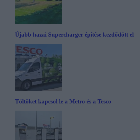
Újabb hazai Supercharger építése kezdődött el
Töltőket kapcsol le a Metro és a Tesco