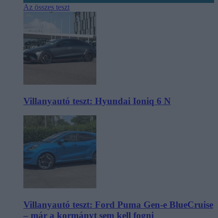
Az összes teszt
Villanyautó teszt: Hyundai Ioniq 6 N
Villanyautó teszt: Ford Puma Gen-e BlueCruise
– már a kormányt sem kell fogni