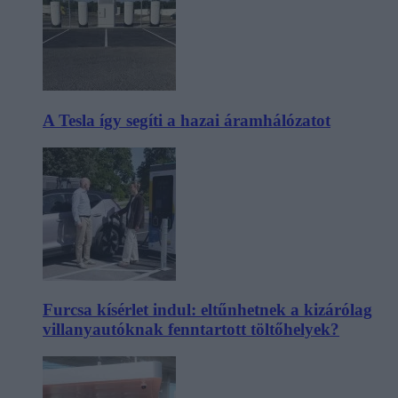
A Tesla így segíti a hazai áramhálózatot
Furcsa kísérlet indul: eltűnhetnek a kizárólag
villanyautóknak fenntartott töltőhelyek?