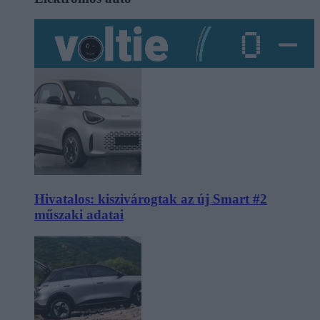
Hivatalos: kiszivárogtak az új Smart #2
műszaki adatai