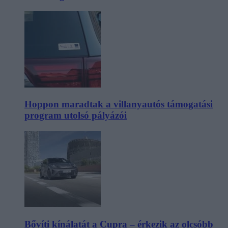
Hoppon maradtak a villanyautós támogatási
program utolsó pályázói
Bővíti kínálatát a Cupra – érkezik az olcsóbb