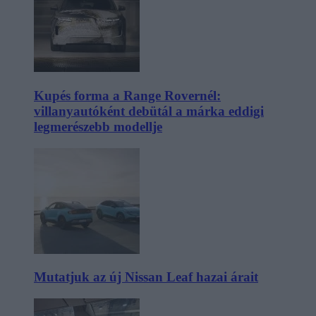
Kupés forma a Range Rovernél:
villanyautóként debütál a márka eddigi
legmerészebb modellje
Mutatjuk az új Nissan Leaf hazai árait