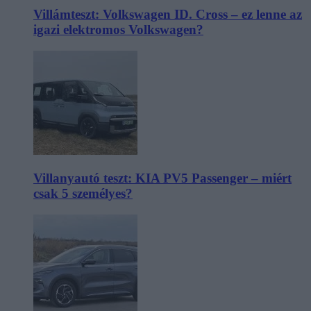
Villámteszt: Volkswagen ID. Cross – ez lenne az
igazi elektromos Volkswagen?
Villanyautó teszt: KIA PV5 Passenger – miért
csak 5 személyes?