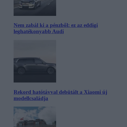
Nem zabál ki a pénzből: ez az eddigi
leghatékonyabb Audi
Rekord hatótávval debütált a Xiaomi új
modellcsaládja