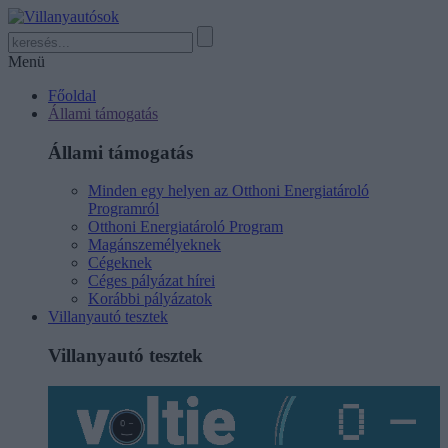
Menü
Főoldal
Állami támogatás
Állami támogatás
Minden egy helyen az Otthoni Energiatároló
Programról
Otthoni Energiatároló Program
Magánszemélyeknek
Cégeknek
Céges pályázat hírei
Korábbi pályázatok
Villanyautó tesztek
Villanyautó tesztek