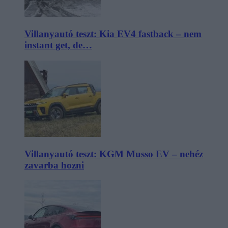
Villanyautó teszt: Kia EV4 fastback – nem
instant get, de…
Villanyautó teszt: KGM Musso EV – nehéz
zavarba hozni