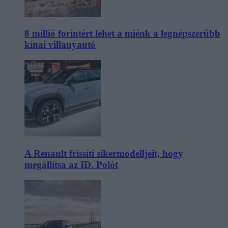
8 millió forintért lehet a miénk a legnépszerűbb
kínai villanyautó
A Renault frissíti sikermodelljeit, hogy
megállítsa az ID. Polót