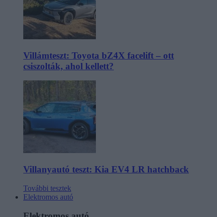
Villámteszt: Toyota bZ4X facelift – ott
csiszolták, ahol kellett?
Villanyautó teszt: Kia EV4 LR hatchback
További tesztek
Elektromos autó
Elektromos autó