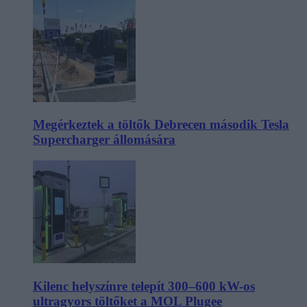
Megérkeztek a töltők Debrecen második Tesla
Supercharger állomására
Kilenc helyszínre telepít 300–600 kW-os
ultragyors töltőket a MOL Plugee