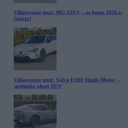
Villanyautó teszt: MG S5EV – ez lenne 2026 e-
Nirója?
Villanyautó teszt: Volvo ES90 Single Motor –
szedánba oltott SUV