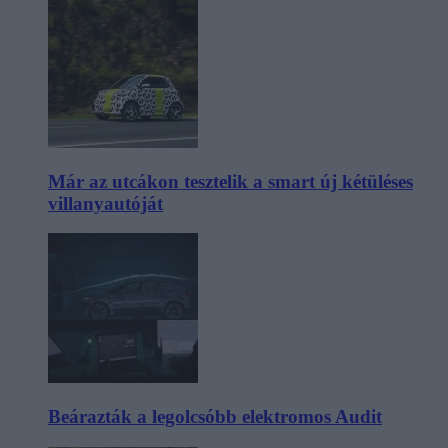
Már az utcákon tesztelik a smart új kétüléses
villanyautóját
Beárazták a legolcsóbb elektromos Audit