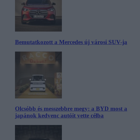
Bemutatkozott a Mercedes új városi SUV-ja
Olcsóbb és messzebbre megy: a BYD most a
japánok kedvenc autóit vette célba