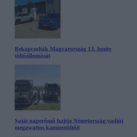
Bekapcsolták Magyarország 13. Ionity
töltőállomását
Saját naperőmű hajtja Németország vadiúj
megawattos kamiontöltőit