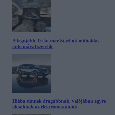
A legújabb Teslát már Starlink műholdas
antennával szerelik
Hiába tűnnek drágábbnak, valójában egyre
olcsóbbak az elektromos autók