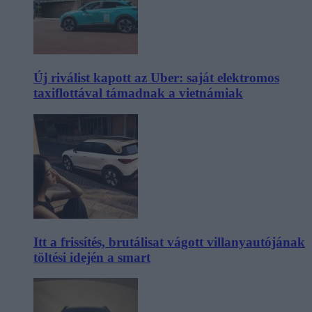
Új riválist kapott az Uber: saját elektromos
taxiflottával támadnak a vietnámiak
Itt a frissítés, brutálisat vágott villanyautójának
töltési idején a smart