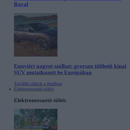
Raval
Ennyiért nagyot szólhat: gyorsan tölthető kínai
SUV mutatkozott be Európában
További cikkek a témában
Elektromosautó-töltés
Elektromosautó-töltés