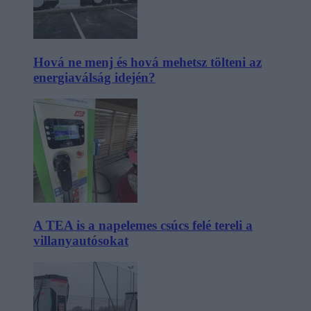
Hová ne menj és hová mehetsz tölteni az
energiaválság idején?
A TEA is a napelemes csúcs felé tereli a
villanyautósokat