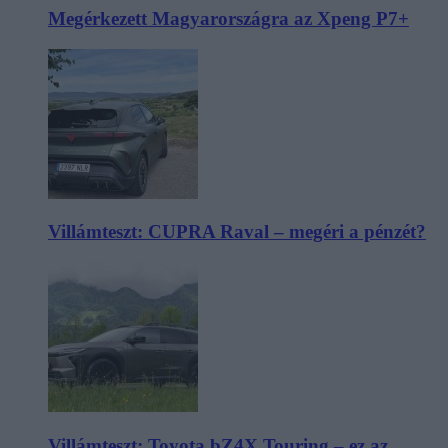
Megérkezett Magyarországra az Xpeng P7+
Villámteszt: CUPRA Raval – megéri a pénzét?
Villámteszt: Toyota bZ4X Touring – ez az,