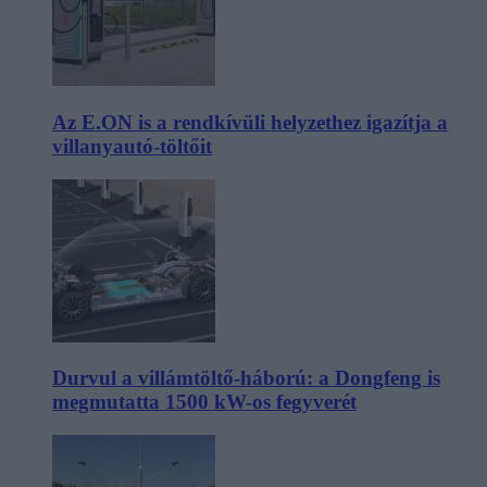
Az E.ON is a rendkívüli helyzethez igazítja a
villanyautó-töltőit
Durvul a villámtöltő-háború: a Dongfeng is
megmutatta 1500 kW-os fegyverét