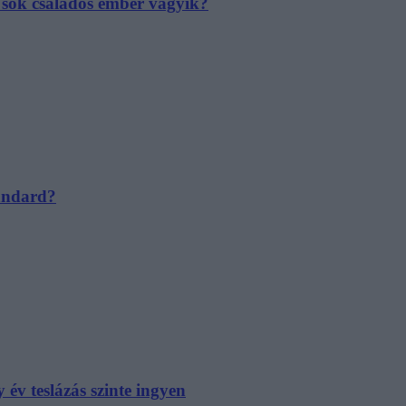
e sok családos ember vágyik?
tandard?
év teslázás szinte ingyen