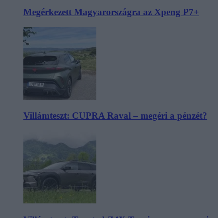
Megérkezett Magyarországra az Xpeng P7+
Villámteszt: CUPRA Raval – megéri a pénzét?