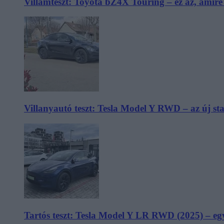
Villámteszt: Toyota bZ4X Touring – ez az, amir
Villanyautó teszt: Tesla Model Y RWD – az új s
Tartós teszt: Tesla Model Y LR RWD (2025) – egy 