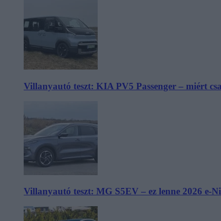
Villanyautó teszt: KIA PV5 Passenger – miért cs
Villanyautó teszt: MG S5EV – ez lenne 2026 e-N