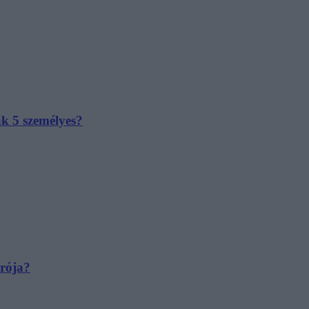
ak 5 személyes?
irója?