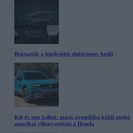
Beárazták a legolcsóbb elektromos Audit
Két év sem kellett: máris nyugdíjba küldi utolsó
amerikai villanyautóját a Honda