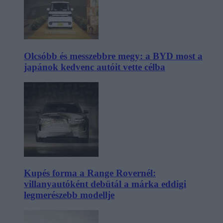
Olcsóbb és messzebbre megy: a BYD most a
japánok kedvenc autóit vette célba
Kupés forma a Range Rovernél:
villanyautóként debütál a márka eddigi
legmerészebb modellje