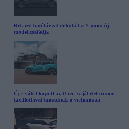
Rekord hatótávval debütált a Xiaomi új
modellcsaládja
Új riválist kapott az Uber: saját elektromos
taxiflottával támadnak a vietnámiak