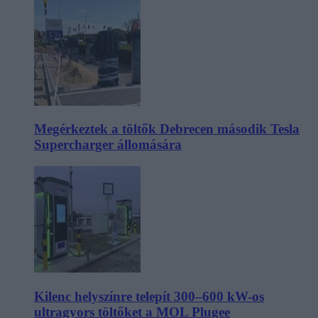
Megérkeztek a töltők Debrecen második Tesla
Supercharger állomására
Kilenc helyszínre telepít 300–600 kW-os
ultragyors töltőket a MOL Plugee