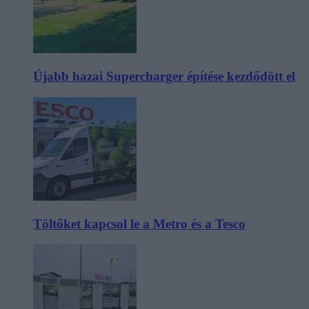
Újabb hazai Supercharger építése kezdődött el
Töltőket kapcsol le a Metro és a Tesco