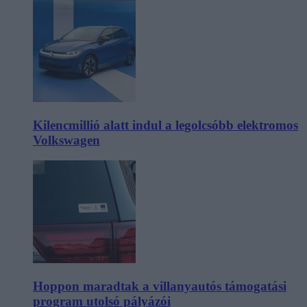
Kilencmillió alatt indul a legolcsóbb elektromos
Volkswagen
Hoppon maradtak a villanyautós támogatási
program utolsó pályázói