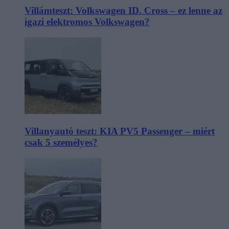
Villámteszt: Volkswagen ID. Cross – ez lenne az
igazi elektromos Volkswagen?
Villanyautó teszt: KIA PV5 Passenger – miért
csak 5 személyes?