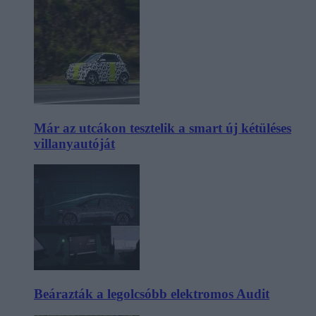
Már az utcákon tesztelik a smart új kétüléses
villanyautóját
Beárazták a legolcsóbb elektromos Audit