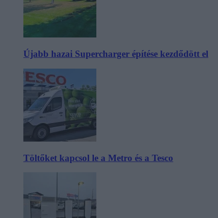
Újabb hazai Supercharger építése kezdődött el
Töltőket kapcsol le a Metro és a Tesco