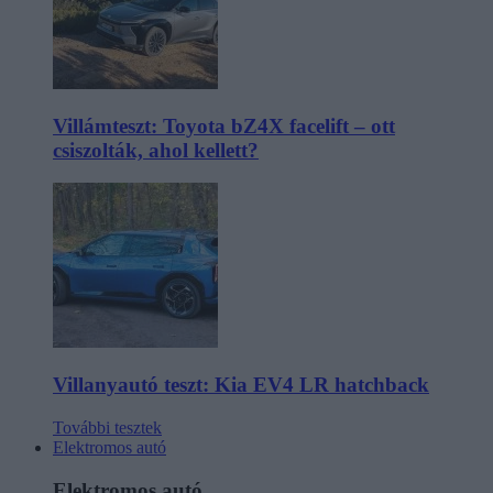
Villámteszt: Toyota bZ4X facelift – ott
csiszolták, ahol kellett?
Villanyautó teszt: Kia EV4 LR hatchback
További tesztek
Elektromos autó
Elektromos autó