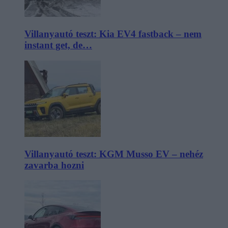
Villanyautó teszt: Kia EV4 fastback – nem
instant get, de…
Villanyautó teszt: KGM Musso EV – nehéz
zavarba hozni