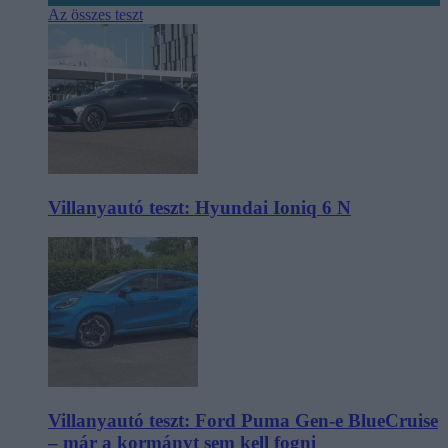
Az összes teszt
Villanyautó teszt: Hyundai Ioniq 6 N
Villanyautó teszt: Ford Puma Gen-e BlueCruise
– már a kormányt sem kell fogni