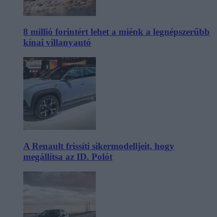
8 millió forintért lehet a miénk a legnépszerűbb
kínai villanyautó
A Renault frissíti sikermodelljeit, hogy
megállítsa az ID. Polót