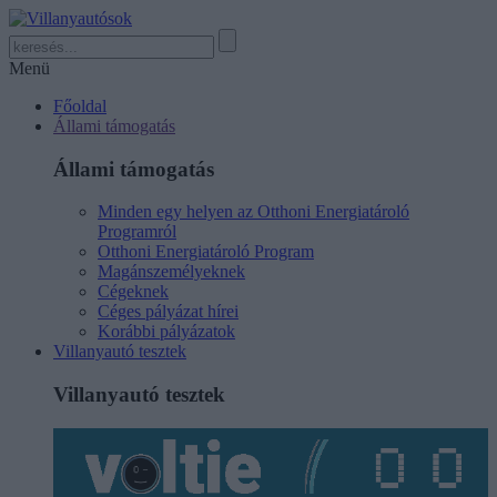
Menü
Főoldal
Állami támogatás
Állami támogatás
Minden egy helyen az Otthoni Energiatároló
Programról
Otthoni Energiatároló Program
Magánszemélyeknek
Cégeknek
Céges pályázat hírei
Korábbi pályázatok
Villanyautó tesztek
Villanyautó tesztek