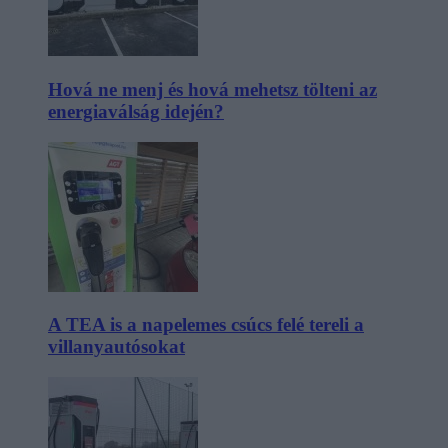
Hová ne menj és hová mehetsz tölteni az
energiaválság idején?
A TEA is a napelemes csúcs felé tereli a
villanyautósokat