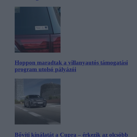
Hoppon maradtak a villanyautós támogatási
program utolsó pályázói
Bővíti kínálatát a Cupra – érkezik az olcsóbb