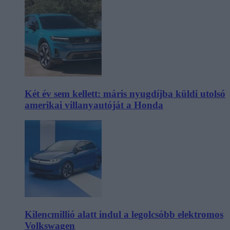
Két év sem kellett: máris nyugdíjba küldi utolsó
amerikai villanyautóját a Honda
Kilencmillió alatt indul a legolcsóbb elektromos
Volkswagen