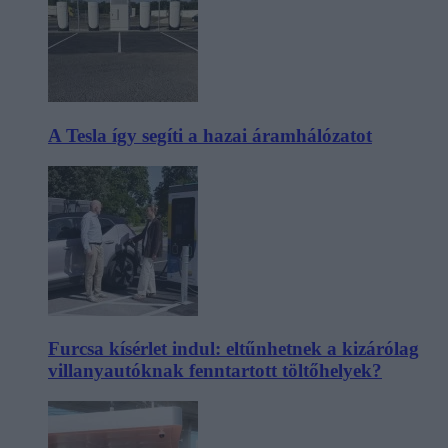
A Tesla így segíti a hazai áramhálózatot
Furcsa kísérlet indul: eltűnhetnek a kizárólag
villanyautóknak fenntartott töltőhelyek?