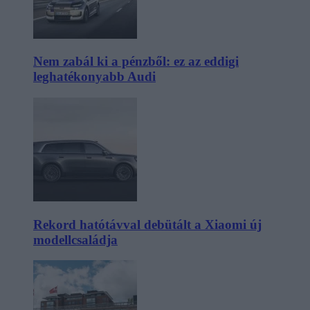
Nem zabál ki a pénzből: ez az eddigi
leghatékonyabb Audi
Rekord hatótávval debütált a Xiaomi új
modellcsaládja