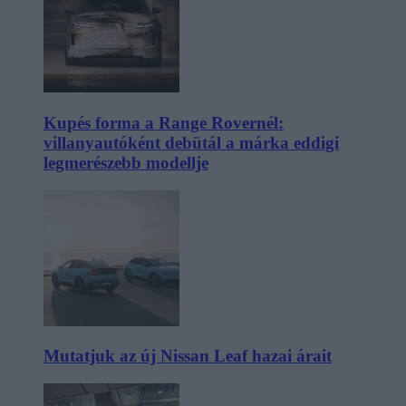
Kupés forma a Range Rovernél:
villanyautóként debütál a márka eddigi
legmerészebb modellje
Mutatjuk az új Nissan Leaf hazai árait