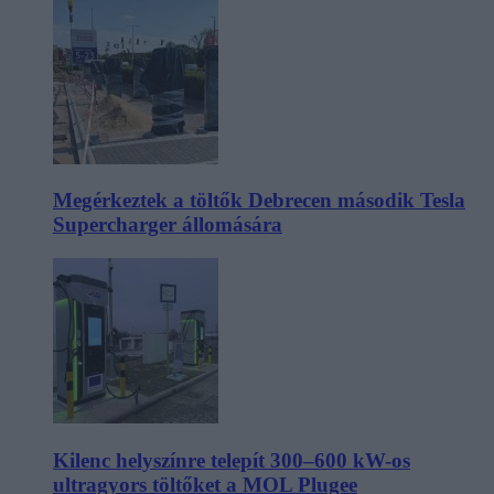
Megérkeztek a töltők Debrecen második Tesla
Supercharger állomására
Kilenc helyszínre telepít 300–600 kW-os
ultragyors töltőket a MOL Plugee