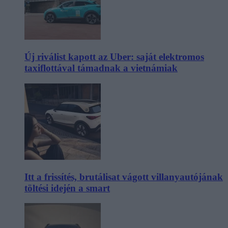
Új riválist kapott az Uber: saját elektromos
taxiflottával támadnak a vietnámiak
Itt a frissítés, brutálisat vágott villanyautójának
töltési idején a smart