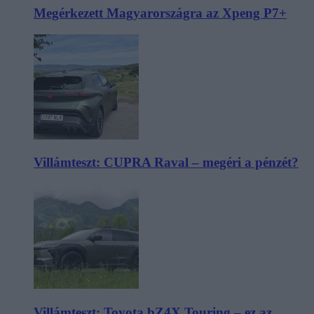
Megérkezett Magyarországra az Xpeng P7+
Villámteszt: CUPRA Raval – megéri a pénzét?
Villámteszt: Toyota bZ4X Touring – ez az,