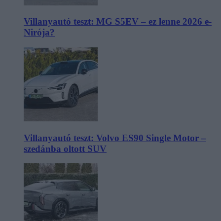
Villanyautó teszt: MG S5EV – ez lenne 2026 e-
Nirója?
Villanyautó teszt: Volvo ES90 Single Motor –
szedánba oltott SUV