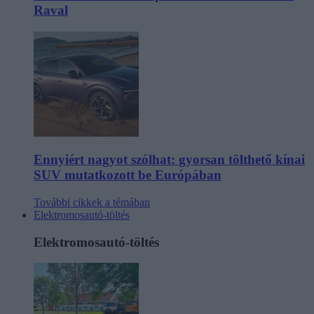
Raval
Ennyiért nagyot szólhat: gyorsan tölthető kínai
SUV mutatkozott be Európában
További cikkek a témában
Elektromosautó-töltés
Elektromosautó-töltés