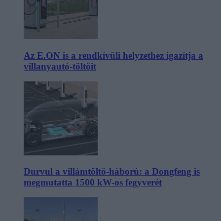
Az E.ON is a rendkívüli helyzethez igazítja a
villanyautó-töltőit
Durvul a villámtöltő-háború: a Dongfeng is
megmutatta 1500 kW-os fegyverét