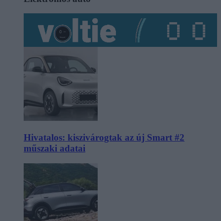
Hivatalos: kiszivárogtak az új Smart #2
műszaki adatai