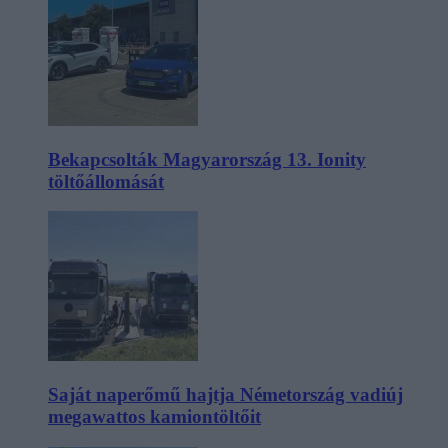
Bekapcsolták Magyarország 13. Ionity
töltőállomását
Saját naperőmű hajtja Németország vadiúj
megawattos kamiontöltőit