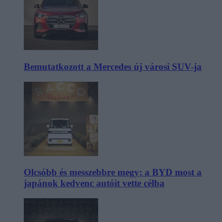
Bemutatkozott a Mercedes új városi SUV-ja
Olcsóbb és messzebbre megy: a BYD most a
japánok kedvenc autóit vette célba