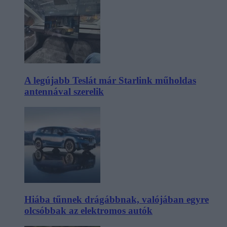
A legújabb Teslát már Starlink műholdas
antennával szerelik
Hiába tűnnek drágábbnak, valójában egyre
olcsóbbak az elektromos autók