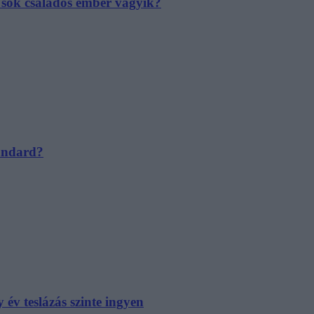
e sok családos ember vágyik?
tandard?
év teslázás szinte ingyen