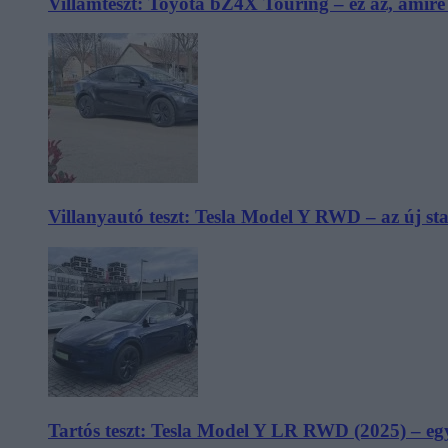
Villámteszt: Toyota bZ4X Touring – ez az, amir
Villanyautó teszt: Tesla Model Y RWD – az új s
Tartós teszt: Tesla Model Y LR RWD (2025) – egy 