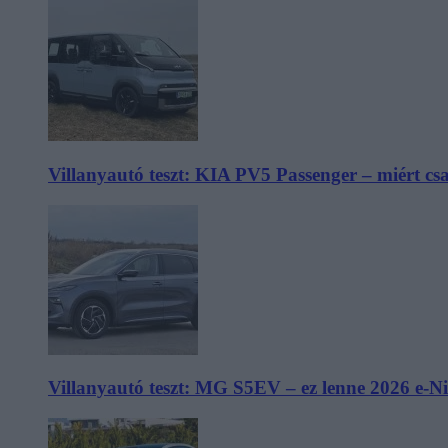
Villanyautó teszt: KIA PV5 Passenger – miért cs
Villanyautó teszt: MG S5EV – ez lenne 2026 e-N