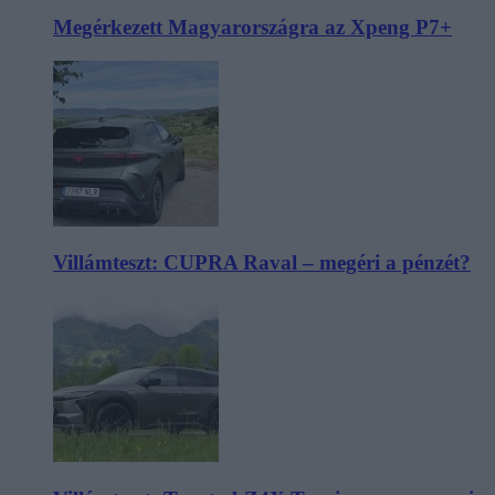
Megérkezett Magyarországra az Xpeng P7+
Villámteszt: CUPRA Raval – megéri a pénzét?