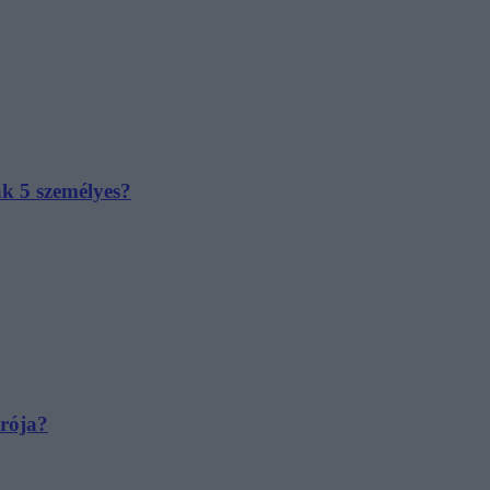
ak 5 személyes?
irója?