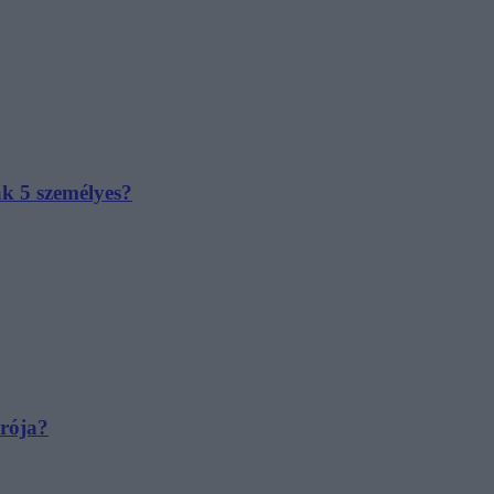
ak 5 személyes?
irója?