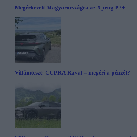
Megérkezett Magyarországra az Xpeng P7+
Villámteszt: CUPRA Raval – megéri a pénzét?