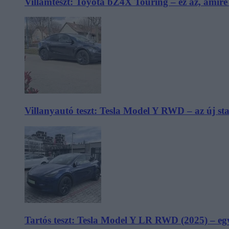
Villámteszt: Toyota bZ4X Touring – ez az, amir
Villanyautó teszt: Tesla Model Y RWD – az új s
Tartós teszt: Tesla Model Y LR RWD (2025) – egy 