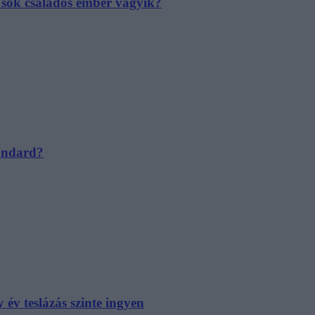
e sok családos ember vágyik?
tandard?
év teslázás szinte ingyen