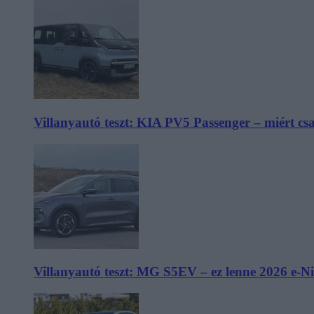
Villanyautó teszt: KIA PV5 Passenger – miért cs
Villanyautó teszt: MG S5EV – ez lenne 2026 e-N