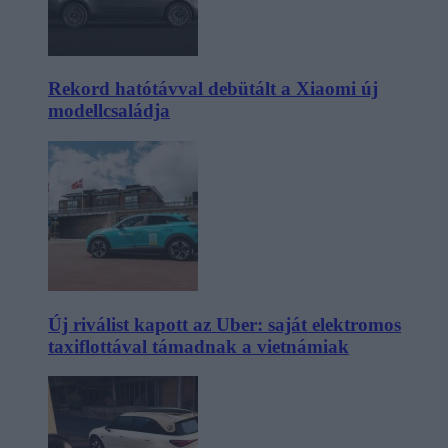
Rekord hatótávval debütált a Xiaomi új
modellcsaládja
Új riválist kapott az Uber: saját elektromos
taxiflottával támadnak a vietnámiak