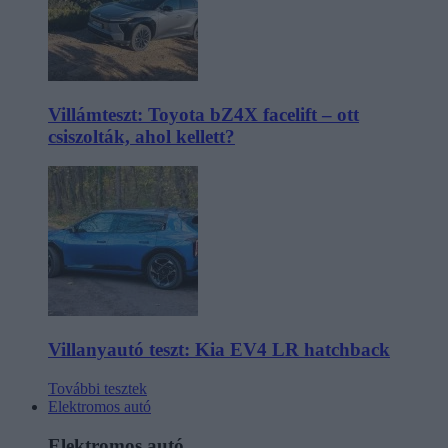
Villámteszt: Toyota bZ4X facelift – ott
csiszolták, ahol kellett?
Villanyautó teszt: Kia EV4 LR hatchback
További tesztek
Elektromos autó
Elektromos autó