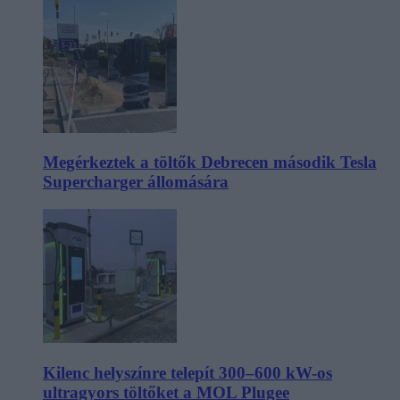
Megérkeztek a töltők Debrecen második Tesla
Supercharger állomására
Kilenc helyszínre telepít 300–600 kW-os
ultragyors töltőket a MOL Plugee