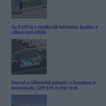
Az E.ON is a rendkívüli helyzethez igazítja a
villanyautó-töltőit
Durvul a villámtöltő-háború: a Dongfeng is
megmutatta 1500 kW-os fegyverét