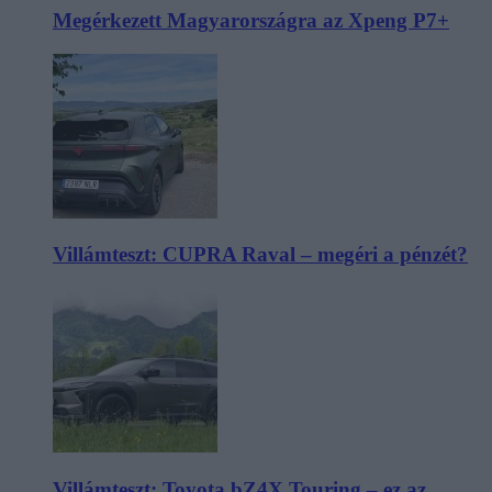
Megérkezett Magyarországra az Xpeng P7+
Villámteszt: CUPRA Raval – megéri a pénzét?
Villámteszt: Toyota bZ4X Touring – ez az,