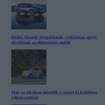
Hiába tűnnek drágábbnak, valójában egyre
olcsóbbak az elektromos autók
Már az utcákon tesztelik a smart új kétüléses
villanyautóját