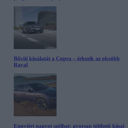
Bővíti kínálatát a Cupra – érkezik az olcsóbb
Raval
Ennyiért nagyot szólhat: gyorsan tölthető kínai