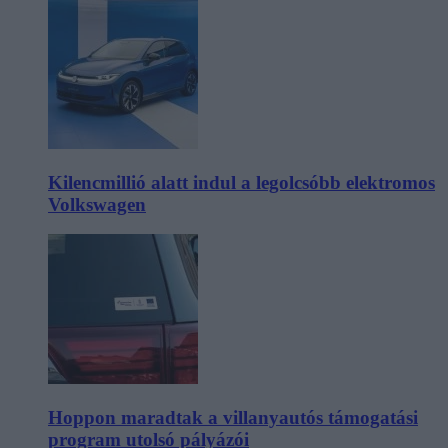
Kilencmillió alatt indul a legolcsóbb elektromos
Volkswagen
Hoppon maradtak a villanyautós támogatási
program utolsó pályázói