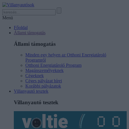
Menü
Főoldal
Állami támogatás
Állami támogatás
Minden egy helyen az Otthoni Energiatároló
Programról
Otthoni Energiatároló Program
Magánszemélyeknek
Cégeknek
Céges pályázat hírei
Korábbi pályázatok
Villanyautó tesztek
Villanyautó tesztek