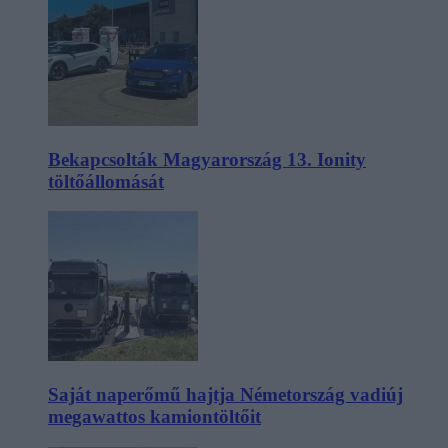
Bekapcsolták Magyarország 13. Ionity
töltőállomását
Saját naperőmű hajtja Németország vadiúj
megawattos kamiontöltőit