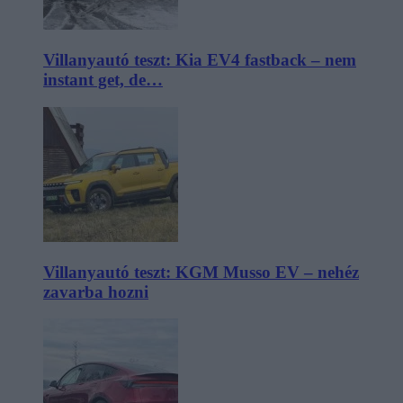
Villanyautó teszt: Kia EV4 fastback – nem
instant get, de…
Villanyautó teszt: KGM Musso EV – nehéz
zavarba hozni