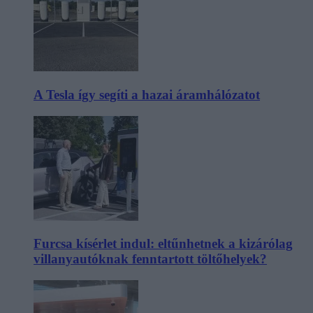
A Tesla így segíti a hazai áramhálózatot
Furcsa kísérlet indul: eltűnhetnek a kizárólag
villanyautóknak fenntartott töltőhelyek?