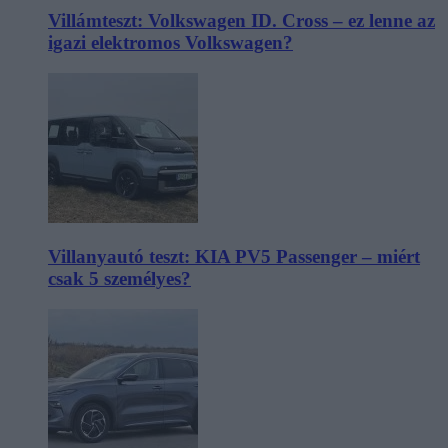
Villámteszt: Volkswagen ID. Cross – ez lenne az
igazi elektromos Volkswagen?
Villanyautó teszt: KIA PV5 Passenger – miért
csak 5 személyes?