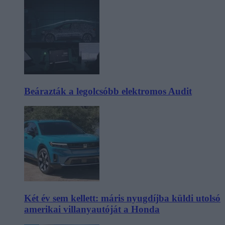
Beárazták a legolcsóbb elektromos Audit
Két év sem kellett: máris nyugdíjba küldi utolsó
amerikai villanyautóját a Honda