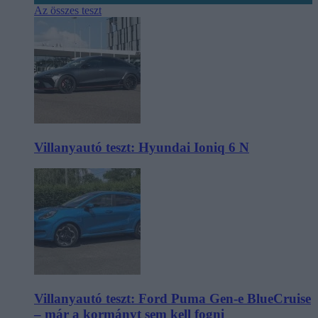
Az összes teszt
Villanyautó teszt: Hyundai Ioniq 6 N
Villanyautó teszt: Ford Puma Gen-e BlueCruise
– már a kormányt sem kell fogni