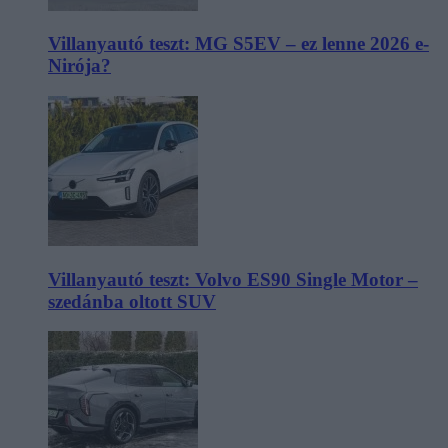
Villanyautó teszt: MG S5EV – ez lenne 2026 e-
Nirója?
Villanyautó teszt: Volvo ES90 Single Motor –
szedánba oltott SUV