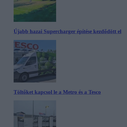
Újabb hazai Supercharger építése kezdődött el
Töltőket kapcsol le a Metro és a Tesco