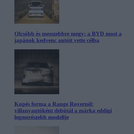
Olcsóbb és messzebbre megy: a BYD most a
japánok kedvenc autóit vette célba
Kupés forma a Range Rovernél:
villanyautóként debütál a márka eddigi
legmerészebb modellje