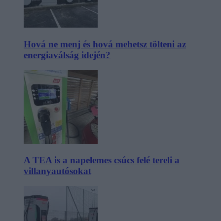
Hová ne menj és hová mehetsz tölteni az
energiaválság idején?
A TEA is a napelemes csúcs felé tereli a
villanyautósokat