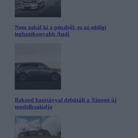
Nem zabál ki a pénzből: ez az eddigi
leghatékonyabb Audi
Rekord hatótávval debütált a Xiaomi új
modellcsaládja