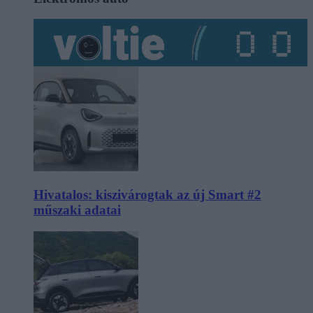
Hivatalos: kiszivárogtak az új Smart #2
műszaki adatai