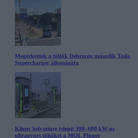
Megérkeztek a töltők Debrecen második Tesla
Supercharger állomására
Kilenc helyszínre telepít 300–600 kW-os
ultragyors töltőket a MOL Plugee