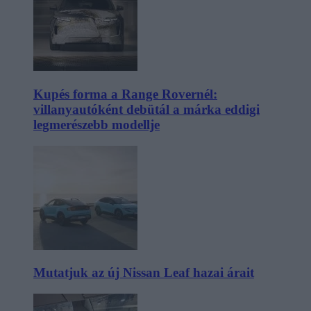
Kupés forma a Range Rovernél:
villanyautóként debütál a márka eddigi
legmerészebb modellje
Mutatjuk az új Nissan Leaf hazai árait