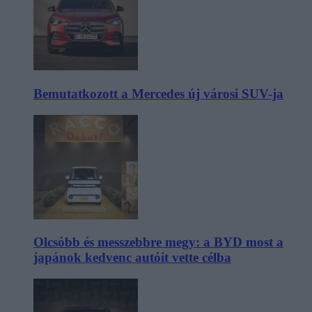
Bemutatkozott a Mercedes új városi SUV-ja
Olcsóbb és messzebbre megy: a BYD most a
japánok kedvenc autóit vette célba