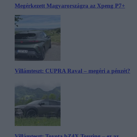
Megérkezett Magyarországra az Xpeng P7+
Villámteszt: CUPRA Raval – megéri a pénzét?
Villámteszt: Toyota bZ4X Touring – ez az,