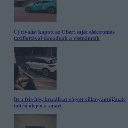
Új riválist kapott az Uber: saját elektromos
taxiflottával támadnak a vietnámiak
Itt a frissítés, brutálisat vágott villanyautójának
töltési idején a smart