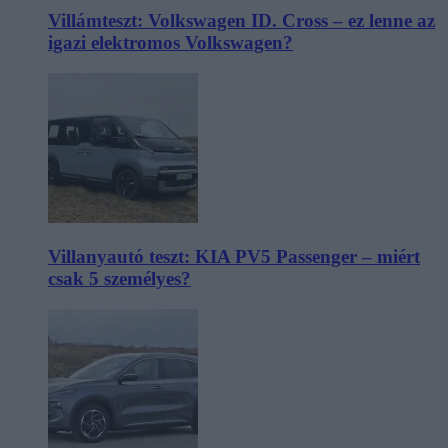
Villámteszt: Volkswagen ID. Cross – ez lenne az
igazi elektromos Volkswagen?
Villanyautó teszt: KIA PV5 Passenger – miért
csak 5 személyes?