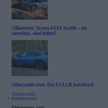
Villámteszt: Toyota bZ4X facelift – ott
csiszolták, ahol kellett?
Villanyautó teszt: Kia EV4 LR hatchback
További tesztek
Elektromos autó
Elektromos autó