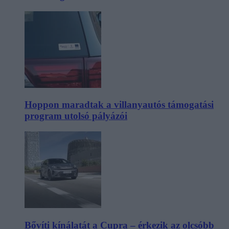
Hoppon maradtak a villanyautós támogatási
program utolsó pályázói
Bővíti kínálatát a Cupra – érkezik az olcsóbb