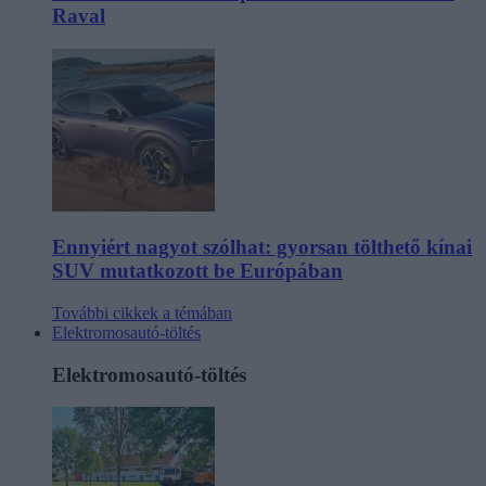
Raval
Ennyiért nagyot szólhat: gyorsan tölthető kínai
SUV mutatkozott be Európában
További cikkek a témában
Elektromosautó-töltés
Elektromosautó-töltés