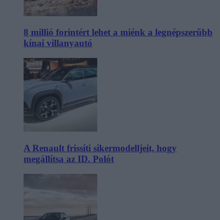
8 millió forintért lehet a miénk a legnépszerűbb
kínai villanyautó
A Renault frissíti sikermodelljeit, hogy
megállítsa az ID. Polót