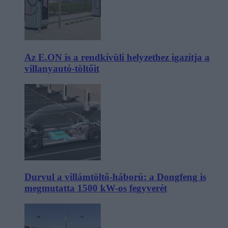
Az E.ON is a rendkívüli helyzethez igazítja a
villanyautó-töltőit
Durvul a villámtöltő-háború: a Dongfeng is
megmutatta 1500 kW-os fegyverét