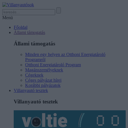
Menü
Főoldal
Állami támogatás
Állami támogatás
Minden egy helyen az Otthoni Energiatároló
Programról
Otthoni Energiatároló Program
Magánszemélyeknek
Cégeknek
Céges pályázat hírei
Korábbi pályázatok
Villanyautó tesztek
Villanyautó tesztek