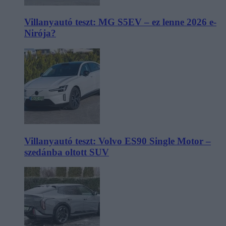
Villanyautó teszt: MG S5EV – ez lenne 2026 e-
Nirója?
Villanyautó teszt: Volvo ES90 Single Motor –
szedánba oltott SUV