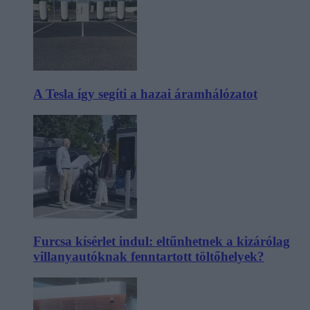
A Tesla így segíti a hazai áramhálózatot
Furcsa kísérlet indul: eltűnhetnek a kizárólag
villanyautóknak fenntartott töltőhelyek?