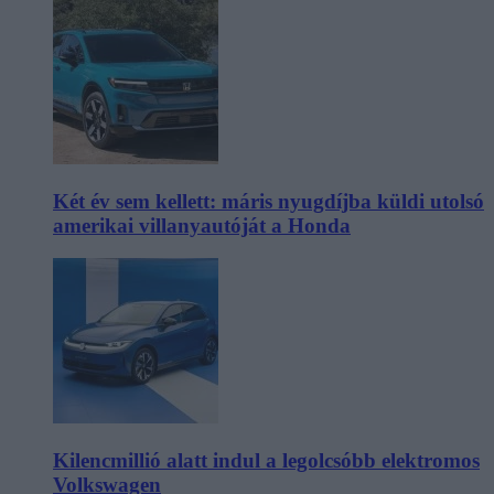
Két év sem kellett: máris nyugdíjba küldi utolsó
amerikai villanyautóját a Honda
Kilencmillió alatt indul a legolcsóbb elektromos
Volkswagen