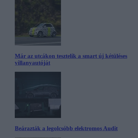
Már az utcákon tesztelik a smart új kétüléses
villanyautóját
Beárazták a legolcsóbb elektromos Audit