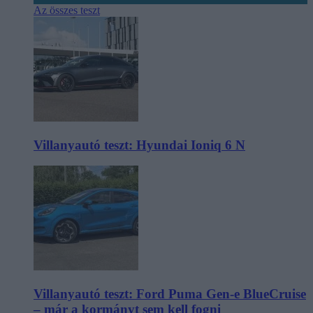
Az összes teszt
Villanyautó teszt: Hyundai Ioniq 6 N
Villanyautó teszt: Ford Puma Gen-e BlueCruise
– már a kormányt sem kell fogni