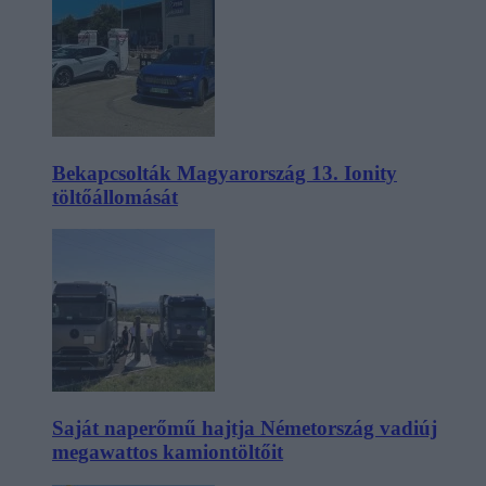
Bekapcsolták Magyarország 13. Ionity
töltőállomását
Saját naperőmű hajtja Németország vadiúj
megawattos kamiontöltőit