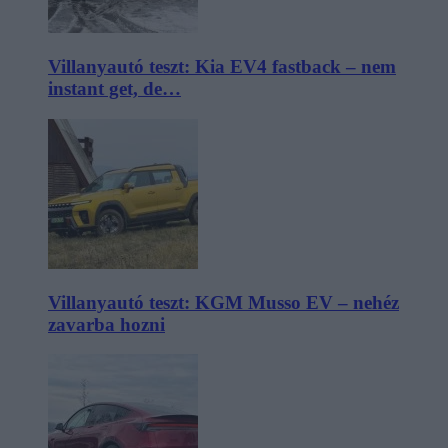
Villanyautó teszt: Kia EV4 fastback – nem
instant get, de…
Villanyautó teszt: KGM Musso EV – nehéz
zavarba hozni