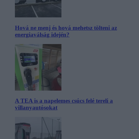
Hová ne menj és hová mehetsz tölteni az
energiaválság idején?
A TEA is a napelemes csúcs felé tereli a
villanyautósokat