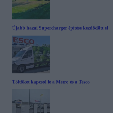
Újabb hazai Supercharger építése kezdődött el
Töltőket kapcsol le a Metro és a Tesco