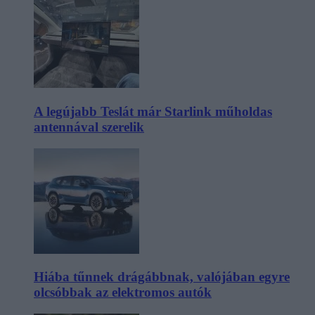
A legújabb Teslát már Starlink műholdas
antennával szerelik
Hiába tűnnek drágábbnak, valójában egyre
olcsóbbak az elektromos autók