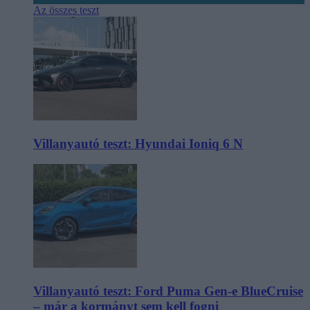
Az összes teszt
Villanyautó teszt: Hyundai Ioniq 6 N
Villanyautó teszt: Ford Puma Gen-e BlueCruise
– már a kormányt sem kell fogni