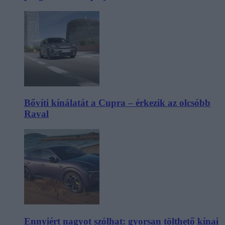
Bővíti kínálatát a Cupra – érkezik az olcsóbb
Raval
Ennyiért nagyot szólhat: gyorsan tölthető kínai