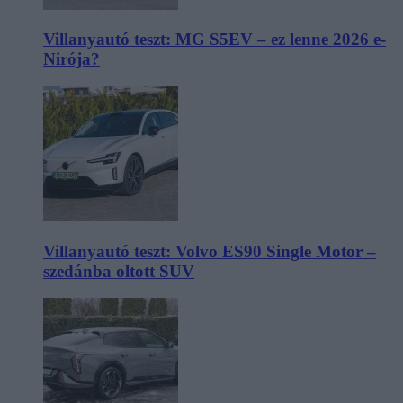
Villanyautó teszt: MG S5EV – ez lenne 2026 e-
Nirója?
Villanyautó teszt: Volvo ES90 Single Motor –
szedánba oltott SUV