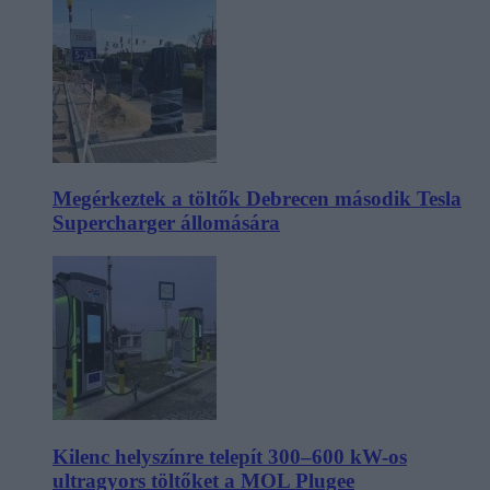
Megérkeztek a töltők Debrecen második Tesla
Supercharger állomására
Kilenc helyszínre telepít 300–600 kW-os
ultragyors töltőket a MOL Plugee