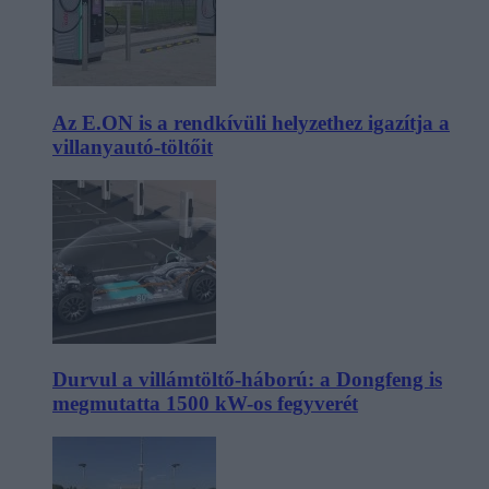
Az E.ON is a rendkívüli helyzethez igazítja a
villanyautó-töltőit
Durvul a villámtöltő-háború: a Dongfeng is
megmutatta 1500 kW-os fegyverét