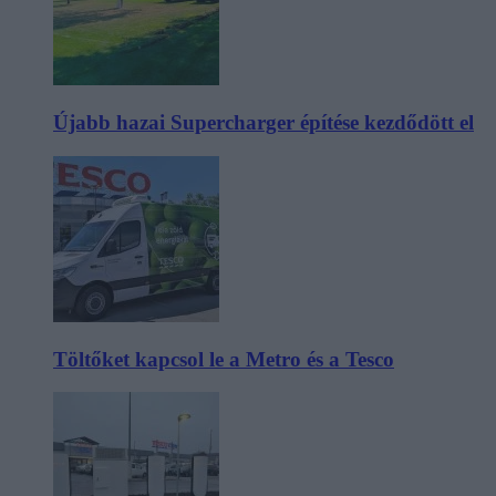
Újabb hazai Supercharger építése kezdődött el
Töltőket kapcsol le a Metro és a Tesco