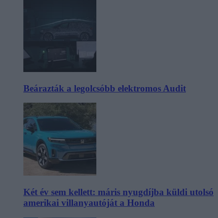
Beárazták a legolcsóbb elektromos Audit
Két év sem kellett: máris nyugdíjba küldi utolsó
amerikai villanyautóját a Honda