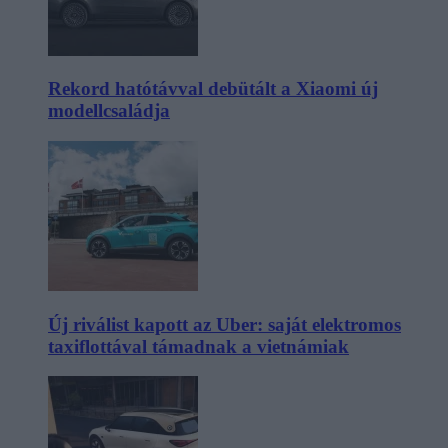
Rekord hatótávval debütált a Xiaomi új
modellcsaládja
Új riválist kapott az Uber: saját elektromos
taxiflottával támadnak a vietnámiak