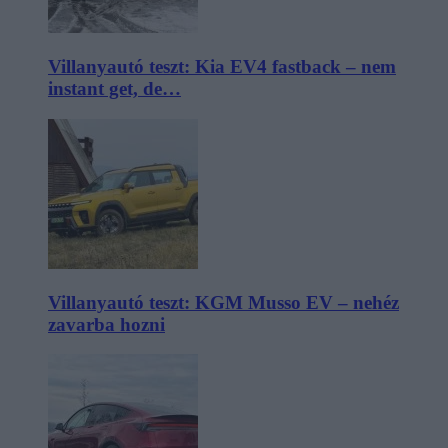
Villanyautó teszt: Kia EV4 fastback – nem
instant get, de…
Villanyautó teszt: KGM Musso EV – nehéz
zavarba hozni