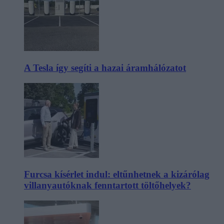
A Tesla így segíti a hazai áramhálózatot
Furcsa kísérlet indul: eltűnhetnek a kizárólag
villanyautóknak fenntartott töltőhelyek?