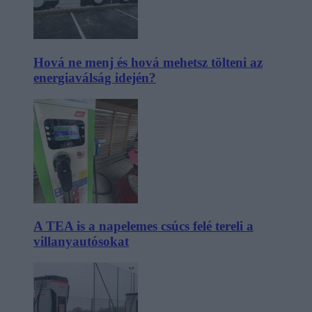
Hová ne menj és hová mehetsz tölteni az
energiaválság idején?
A TEA is a napelemes csúcs felé tereli a
villanyautósokat