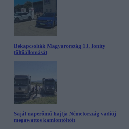
Bekapcsolták Magyarország 13. Ionity
töltőállomását
Saját naperőmű hajtja Németország vadiúj
megawattos kamiontöltőit