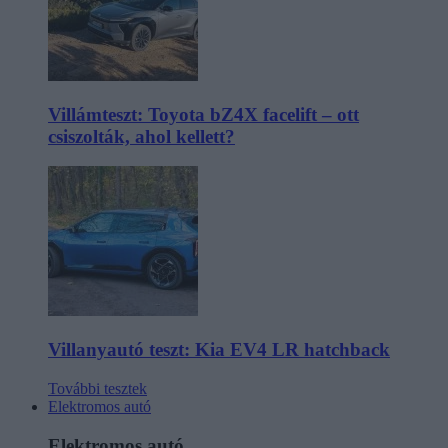
Villámteszt: Toyota bZ4X facelift – ott
csiszolták, ahol kellett?
Villanyautó teszt: Kia EV4 LR hatchback
További tesztek
Elektromos autó
Elektromos autó