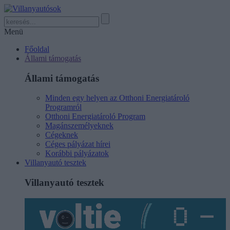
Menü
Főoldal
Állami támogatás
Állami támogatás
Minden egy helyen az Otthoni Energiatároló
Programról
Otthoni Energiatároló Program
Magánszemélyeknek
Cégeknek
Céges pályázat hírei
Korábbi pályázatok
Villanyautó tesztek
Villanyautó tesztek