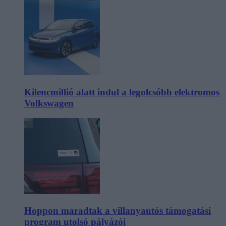
Kilencmillió alatt indul a legolcsóbb elektromos
Volkswagen
Hoppon maradtak a villanyautós támogatási
program utolsó pályázói