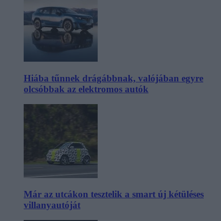
Hiába tűnnek drágábbnak, valójában egyre
olcsóbbak az elektromos autók
Már az utcákon tesztelik a smart új kétüléses
villanyautóját