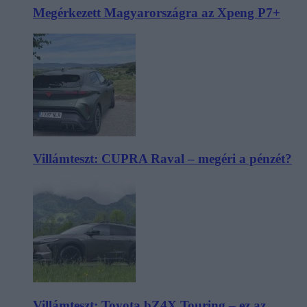
Megérkezett Magyarországra az Xpeng P7+
Villámteszt: CUPRA Raval – megéri a pénzét?
Villámteszt: Toyota bZ4X Touring – ez az,