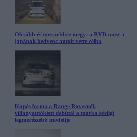
Olcsóbb és messzebbre megy: a BYD most a
japánok kedvenc autóit vette célba
Kupés forma a Range Rovernél:
villanyautóként debütál a márka eddigi
legmerészebb modellje