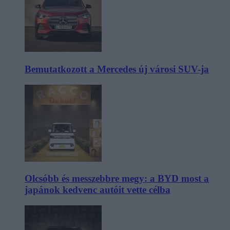
Bemutatkozott a Mercedes új városi SUV-ja
Olcsóbb és messzebbre megy: a BYD most a
japánok kedvenc autóit vette célba