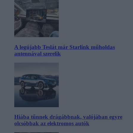
A legújabb Teslát már Starlink műholdas
antennával szerelik
Hiába tűnnek drágábbnak, valójában egyre
olcsóbbak az elektromos autók