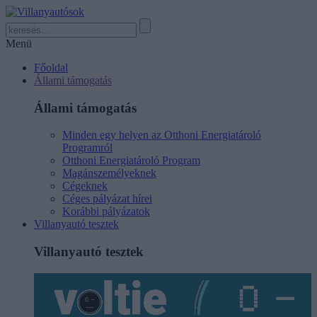
Menü
Főoldal
Állami támogatás
Állami támogatás
Minden egy helyen az Otthoni Energiatároló
Programról
Otthoni Energiatároló Program
Magánszemélyeknek
Cégeknek
Céges pályázat hírei
Korábbi pályázatok
Villanyautó tesztek
Villanyautó tesztek