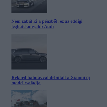
Nem zabál ki a pénzből: ez az eddigi
leghatékonyabb Audi
Rekord hatótávval debütált a Xiaomi új
modellcsaládja