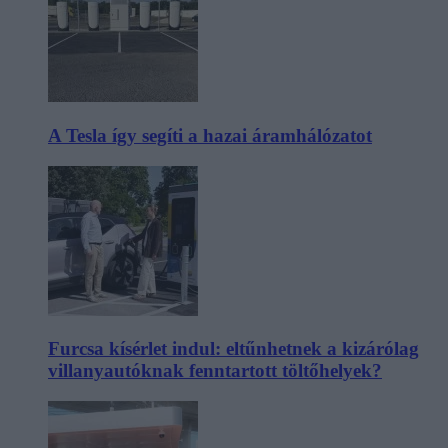
A Tesla így segíti a hazai áramhálózatot
Furcsa kísérlet indul: eltűnhetnek a kizárólag
villanyautóknak fenntartott töltőhelyek?