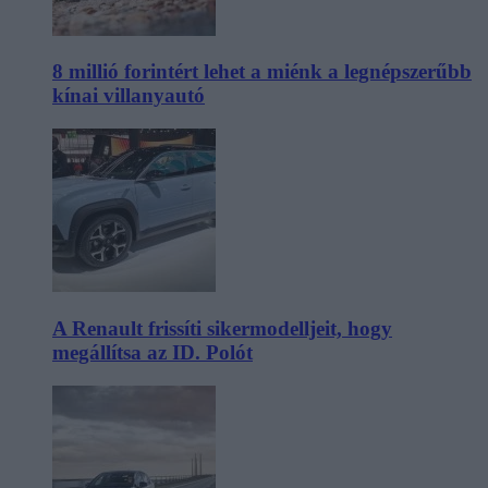
8 millió forintért lehet a miénk a legnépszerűbb
kínai villanyautó
A Renault frissíti sikermodelljeit, hogy
megállítsa az ID. Polót