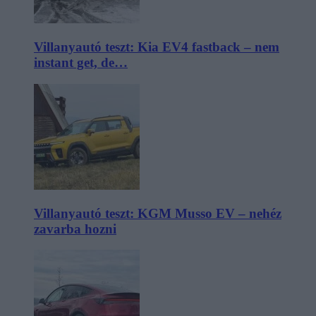
Villanyautó teszt: Kia EV4 fastback – nem
instant get, de…
Villanyautó teszt: KGM Musso EV – nehéz
zavarba hozni