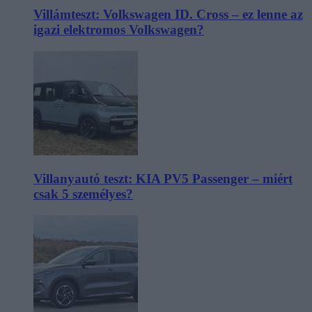
Villámteszt: Volkswagen ID. Cross – ez lenne az
igazi elektromos Volkswagen?
Villanyautó teszt: KIA PV5 Passenger – miért
csak 5 személyes?