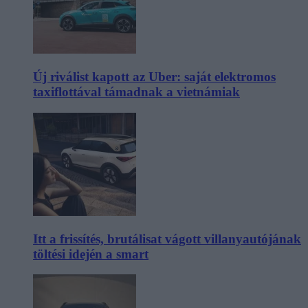
Új riválist kapott az Uber: saját elektromos
taxiflottával támadnak a vietnámiak
Itt a frissítés, brutálisat vágott villanyautójának
töltési idején a smart