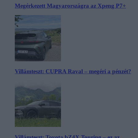
Megérkezett Magyarországra az Xpeng P7+
Villámteszt: CUPRA Raval – megéri a pénzét?
Villámteszt: Toyota bZ4X Touring – ez az,