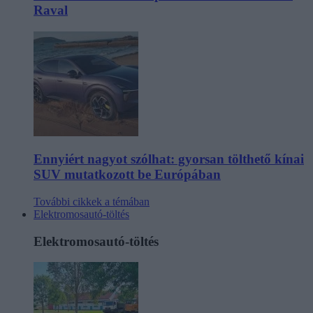
Raval
Ennyiért nagyot szólhat: gyorsan tölthető kínai
SUV mutatkozott be Európában
További cikkek a témában
Elektromosautó-töltés
Elektromosautó-töltés