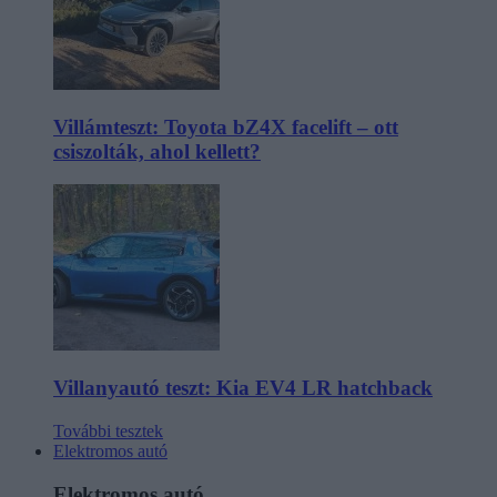
Villámteszt: Toyota bZ4X facelift – ott
csiszolták, ahol kellett?
Villanyautó teszt: Kia EV4 LR hatchback
További tesztek
Elektromos autó
Elektromos autó