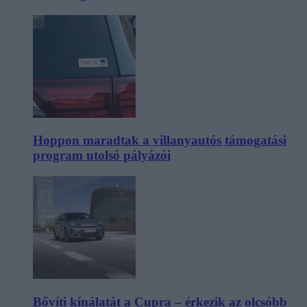
Hoppon maradtak a villanyautós támogatási
program utolsó pályázói
Bővíti kínálatát a Cupra – érkezik az olcsóbb