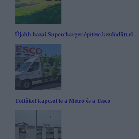
Újabb hazai Supercharger építése kezdődött el
Töltőket kapcsol le a Metro és a Tesco