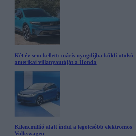
Két év sem kellett: máris nyugdíjba küldi utolsó
amerikai villanyautóját a Honda
Kilencmillió alatt indul a legolcsóbb elektromos
Volkswagen