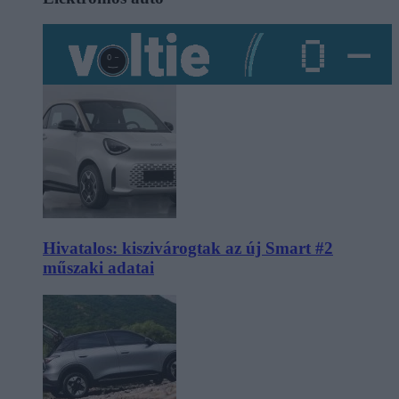
Hivatalos: kiszivárogtak az új Smart #2
műszaki adatai