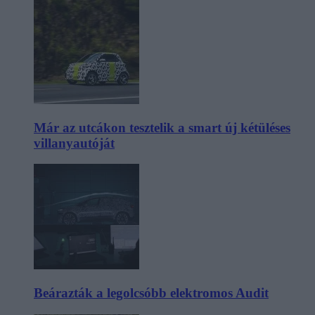
Már az utcákon tesztelik a smart új kétüléses
villanyautóját
Beárazták a legolcsóbb elektromos Audit