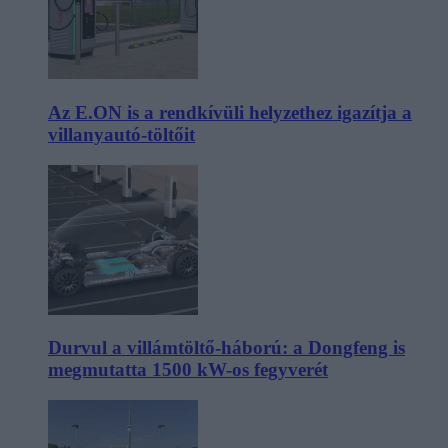
Az E.ON is a rendkívüli helyzethez igazítja a
villanyautó-töltőit
Durvul a villámtöltő-háború: a Dongfeng is
megmutatta 1500 kW-os fegyverét