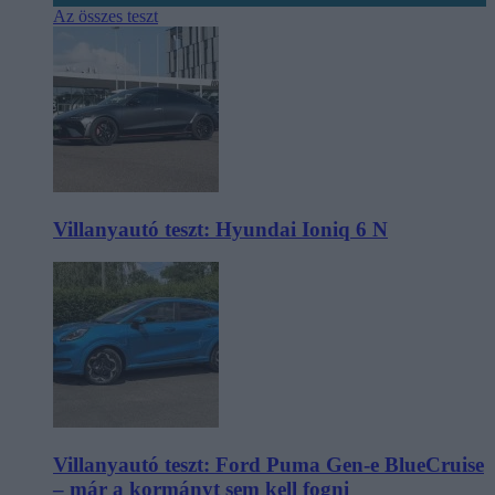
Az összes teszt
Villanyautó teszt: Hyundai Ioniq 6 N
Villanyautó teszt: Ford Puma Gen-e BlueCruise
– már a kormányt sem kell fogni