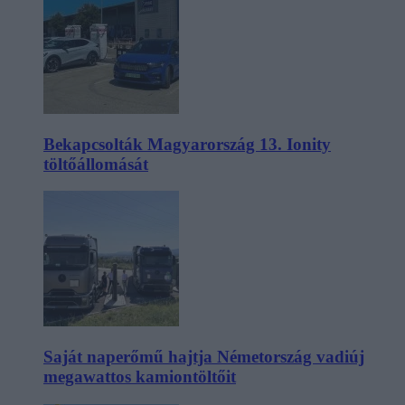
Bekapcsolták Magyarország 13. Ionity
töltőállomását
Saját naperőmű hajtja Németország vadiúj
megawattos kamiontöltőit