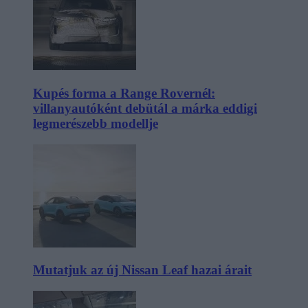
Kupés forma a Range Rovernél:
villanyautóként debütál a márka eddigi
legmerészebb modellje
Mutatjuk az új Nissan Leaf hazai árait