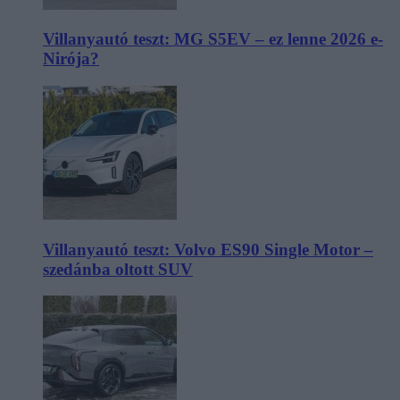
Villanyautó teszt: MG S5EV – ez lenne 2026 e-
Nirója?
Villanyautó teszt: Volvo ES90 Single Motor –
szedánba oltott SUV