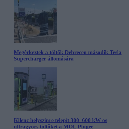
Megérkeztek a töltők Debrecen második Tesla
Supercharger állomására
Kilenc helyszínre telepít 300–600 kW-os
ultragyors töltőket a MOL Plugee