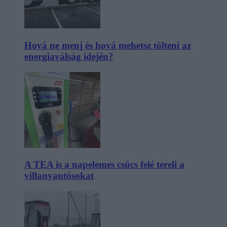
Hová ne menj és hová mehetsz tölteni az
energiaválság idején?
A TEA is a napelemes csúcs felé tereli a
villanyautósokat