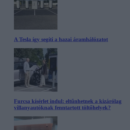
A Tesla így segíti a hazai áramhálózatot
Furcsa kísérlet indul: eltűnhetnek a kizárólag
villanyautóknak fenntartott töltőhelyek?