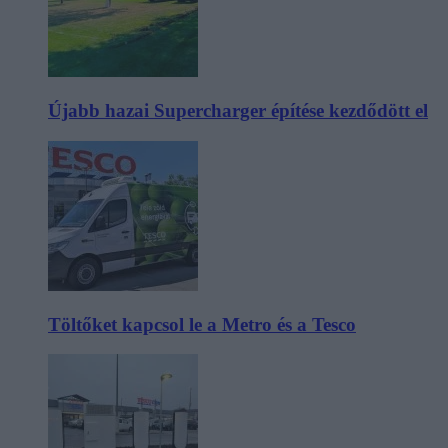
Újabb hazai Supercharger építése kezdődött el
Töltőket kapcsol le a Metro és a Tesco