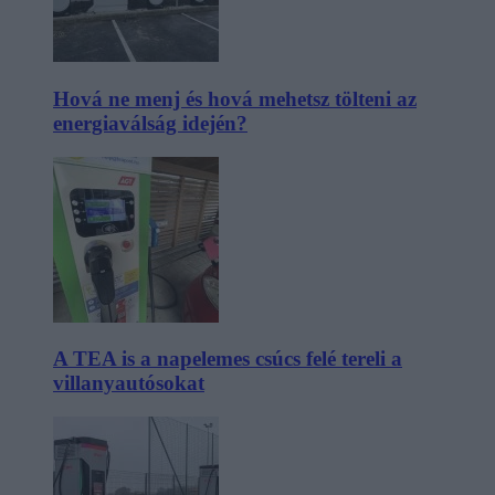
Hová ne menj és hová mehetsz tölteni az
energiaválság idején?
A TEA is a napelemes csúcs felé tereli a
villanyautósokat