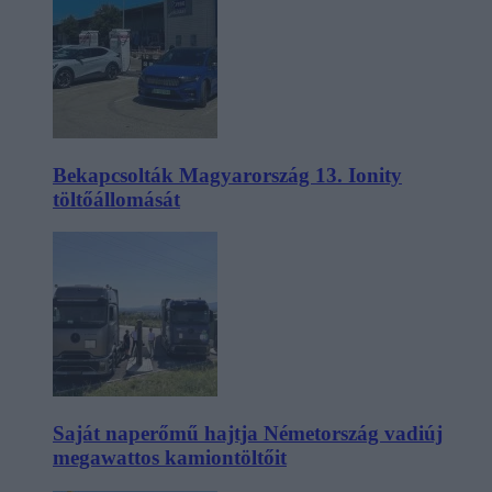
Bekapcsolták Magyarország 13. Ionity
töltőállomását
Saját naperőmű hajtja Németország vadiúj
megawattos kamiontöltőit