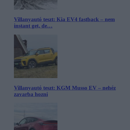
Villanyautó teszt: Kia EV4 fastback – nem
instant get, de…
Villanyautó teszt: KGM Musso EV – nehéz
zavarba hozni