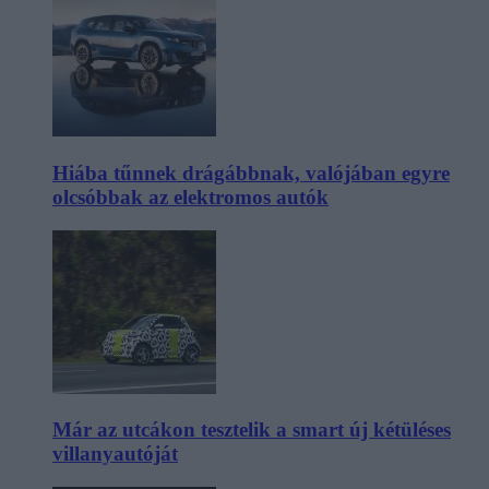
Hiába tűnnek drágábbnak, valójában egyre
olcsóbbak az elektromos autók
Már az utcákon tesztelik a smart új kétüléses
villanyautóját