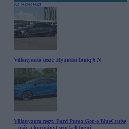
Az összes teszt
Villanyautó teszt: Hyundai Ioniq 6 N
Villanyautó teszt: Ford Puma Gen-e BlueCruise
– már a kormányt sem kell fogni