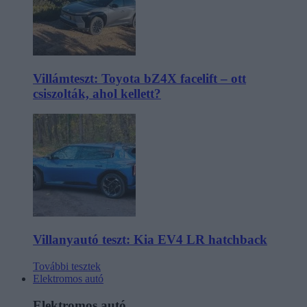
Villámteszt: Toyota bZ4X facelift – ott
csiszolták, ahol kellett?
Villanyautó teszt: Kia EV4 LR hatchback
További tesztek
Elektromos autó
Elektromos autó