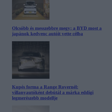
Olcsóbb és messzebbre megy: a BYD most a
japánok kedvenc autóit vette célba
Kupés forma a Range Rovernél:
villanyautóként debütál a márka eddigi
legmerészebb modellje