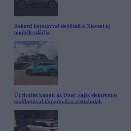
Rekord hatótávval debütált a Xiaomi új
modellcsaládja
Új riválist kapott az Uber: saját elektromos
taxiflottával támadnak a vietnámiak