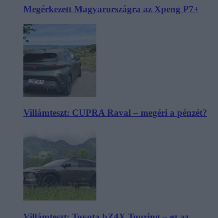
Megérkezett Magyarországra az Xpeng P7+
Villámteszt: CUPRA Raval – megéri a pénzét?
Villámteszt: Toyota bZ4X Touring – ez az,