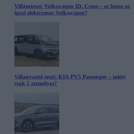
Villámteszt: Volkswagen ID. Cross – ez lenne az
igazi elektromos Volkswagen?
Villanyautó teszt: KIA PV5 Passenger – miért
csak 5 személyes?