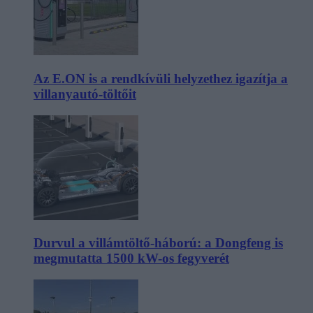
Az E.ON is a rendkívüli helyzethez igazítja a
villanyautó-töltőit
Durvul a villámtöltő-háború: a Dongfeng is
megmutatta 1500 kW-os fegyverét