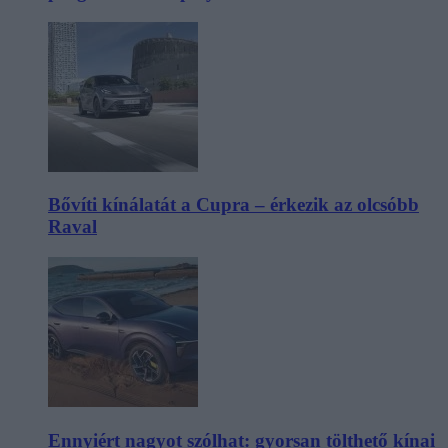
Bővíti kínálatát a Cupra – érkezik az olcsóbb
Raval
Ennyiért nagyot szólhat: gyorsan tölthető kínai