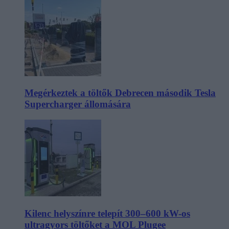
Megérkeztek a töltők Debrecen második Tesla
Supercharger állomására
Kilenc helyszínre telepít 300–600 kW-os
ultragyors töltőket a MOL Plugee