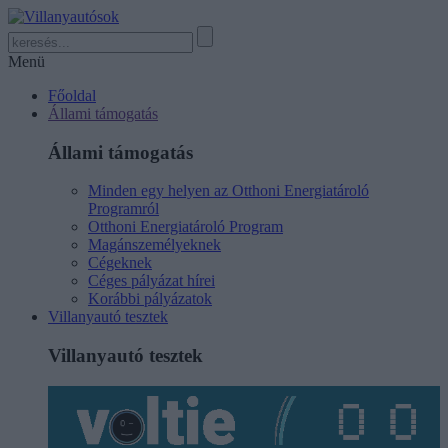
Menü
Főoldal
Állami támogatás
Állami támogatás
Minden egy helyen az Otthoni Energiatároló
Programról
Otthoni Energiatároló Program
Magánszemélyeknek
Cégeknek
Céges pályázat hírei
Korábbi pályázatok
Villanyautó tesztek
Villanyautó tesztek