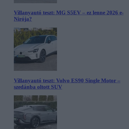
Villanyautó teszt: MG S5EV – ez lenne 2026 e-
Nirója?
Villanyautó teszt: Volvo ES90 Single Motor –
szedánba oltott SUV