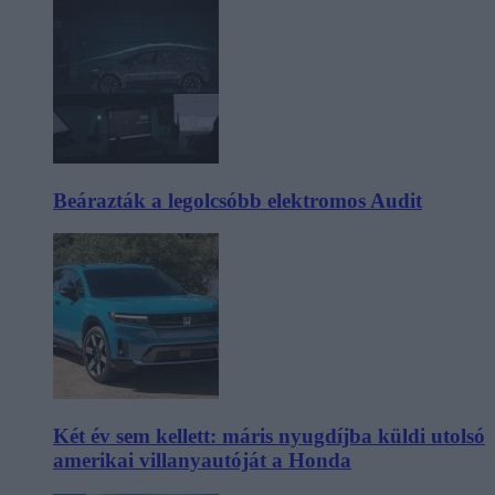
Beárazták a legolcsóbb elektromos Audit
Két év sem kellett: máris nyugdíjba küldi utolsó
amerikai villanyautóját a Honda