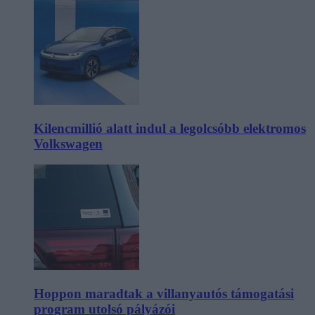
Kilencmillió alatt indul a legolcsóbb elektromos
Volkswagen
Hoppon maradtak a villanyautós támogatási
program utolsó pályázói