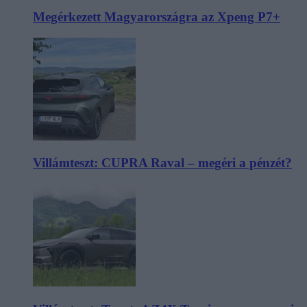
Megérkezett Magyarországra az Xpeng P7+
Villámteszt: CUPRA Raval – megéri a pénzét?