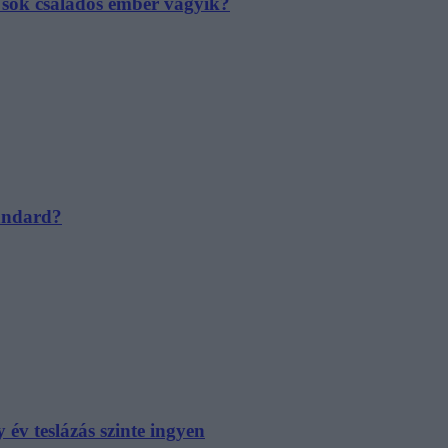
e sok családos ember vágyik?
tandard?
év teslázás szinte ingyen