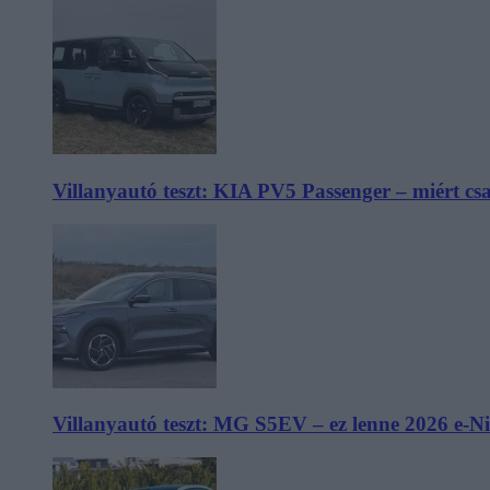
Villanyautó teszt: KIA PV5 Passenger – miért cs
Villanyautó teszt: MG S5EV – ez lenne 2026 e-N