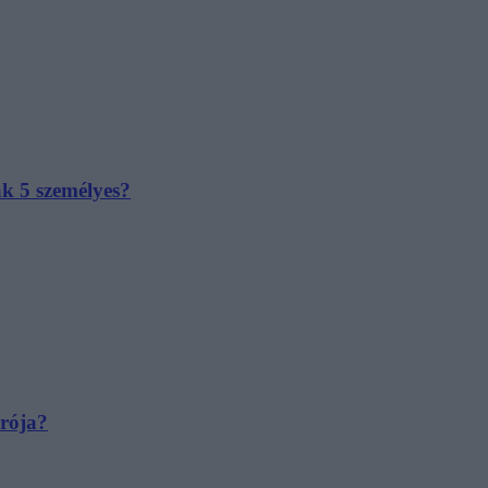
ak 5 személyes?
irója?