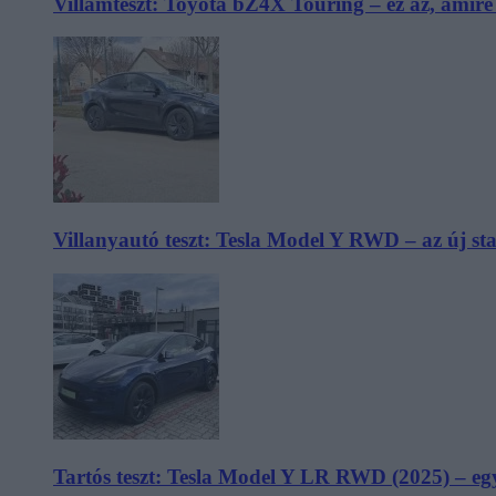
Villámteszt: Toyota bZ4X Touring – ez az, amir
Villanyautó teszt: Tesla Model Y RWD – az új s
Tartós teszt: Tesla Model Y LR RWD (2025) – egy 