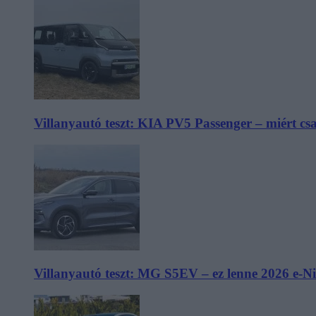
Villanyautó teszt: KIA PV5 Passenger – miért cs
Villanyautó teszt: MG S5EV – ez lenne 2026 e-N