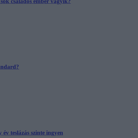
e sok családos ember vágyik?
tandard?
év teslázás szinte ingyen