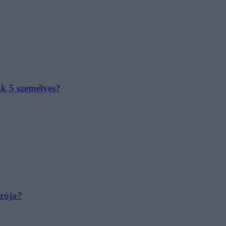
ak 5 személyes?
irója?