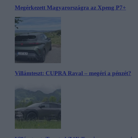
Megérkezett Magyarországra az Xpeng P7+
Villámteszt: CUPRA Raval – megéri a pénzét?