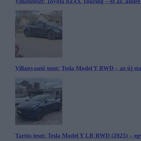
Villámteszt: Toyota bZ4X Touring – ez az, amir
Villanyautó teszt: Tesla Model Y RWD – az új s
Tartós teszt: Tesla Model Y LR RWD (2025) – egy 