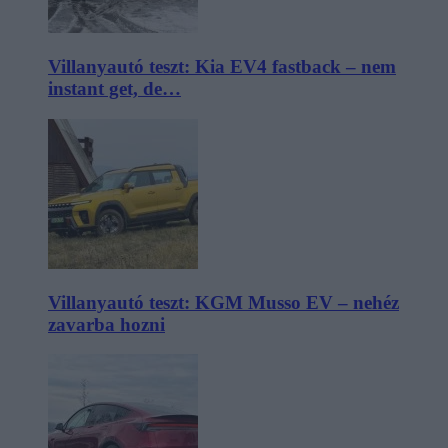
Villanyautó teszt: Kia EV4 fastback – nem
instant get, de…
Villanyautó teszt: KGM Musso EV – nehéz
zavarba hozni