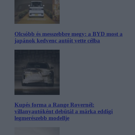
Olcsóbb és messzebbre megy: a BYD most a
japánok kedvenc autóit vette célba
Kupés forma a Range Rovernél:
villanyautóként debütál a márka eddigi
legmerészebb modellje