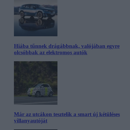
Hiába tűnnek drágábbnak, valójában egyre
olcsóbbak az elektromos autók
Már az utcákon tesztelik a smart új kétüléses
villanyautóját