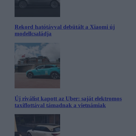
Rekord hatótávval debütált a Xiaomi új
modellcsaládja
Új riválist kapott az Uber: saját elektromos
taxiflottával támadnak a vietnámiak