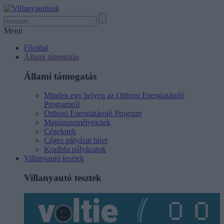
Menü
Főoldal
Állami támogatás
Állami támogatás
Minden egy helyen az Otthoni Energiatároló
Programról
Otthoni Energiatároló Program
Magánszemélyeknek
Cégeknek
Céges pályázat hírei
Korábbi pályázatok
Villanyautó tesztek
Villanyautó tesztek