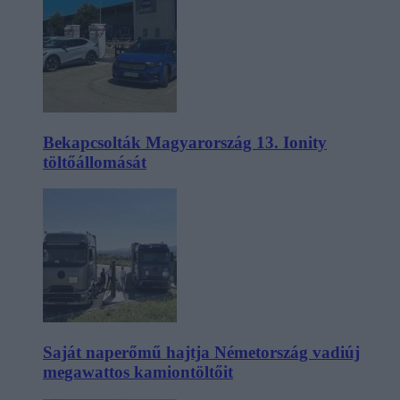
Bekapcsolták Magyarország 13. Ionity
töltőállomását
Saját naperőmű hajtja Németország vadiúj
megawattos kamiontöltőit