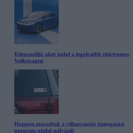
Kilencmillió alatt indul a legolcsóbb elektromos
Volkswagen
Hoppon maradtak a villanyautós támogatási
program utolsó pályázói