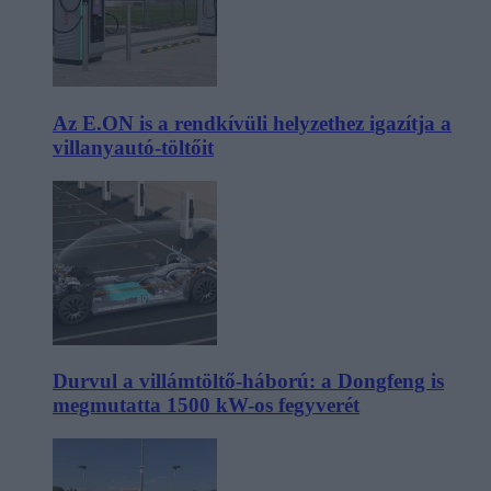
Az E.ON is a rendkívüli helyzethez igazítja a
villanyautó-töltőit
Durvul a villámtöltő-háború: a Dongfeng is
megmutatta 1500 kW-os fegyverét