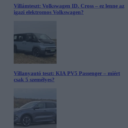
Villámteszt: Volkswagen ID. Cross – ez lenne az
igazi elektromos Volkswagen?
Villanyautó teszt: KIA PV5 Passenger – miért
csak 5 személyes?