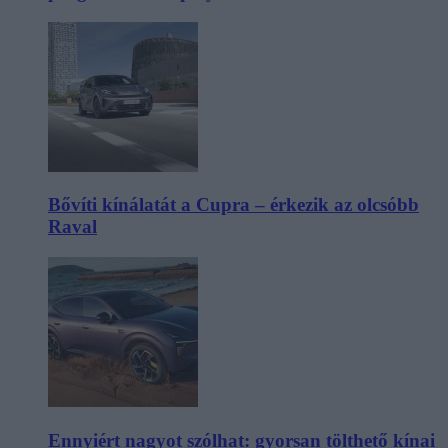
Bővíti kínálatát a Cupra – érkezik az olcsóbb
Raval
Ennyiért nagyot szólhat: gyorsan tölthető kínai