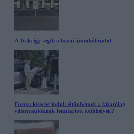
A Tesla így segíti a hazai áramhálózatot
Furcsa kísérlet indul: eltűnhetnek a kizárólag
villanyautóknak fenntartott töltőhelyek?