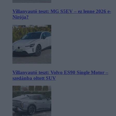
Villanyautó teszt: MG S5EV – ez lenne 2026 e-
Nirója?
Villanyautó teszt: Volvo ES90 Single Motor –
szedánba oltott SUV