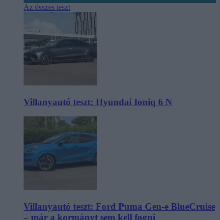
Az összes teszt
Villanyautó teszt: Hyundai Ioniq 6 N
Villanyautó teszt: Ford Puma Gen-e BlueCruise
– már a kormányt sem kell fogni