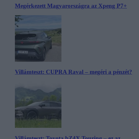
Megérkezett Magyarországra az Xpeng P7+
Villámteszt: CUPRA Raval – megéri a pénzét?
Villámteszt: Toyota bZ4X Touring – ez az,