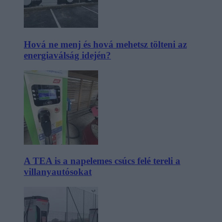
Hová ne menj és hová mehetsz tölteni az
energiaválság idején?
A TEA is a napelemes csúcs felé tereli a
villanyautósokat