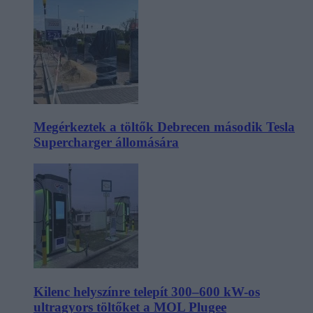
Megérkeztek a töltők Debrecen második Tesla
Supercharger állomására
Kilenc helyszínre telepít 300–600 kW-os
ultragyors töltőket a MOL Plugee