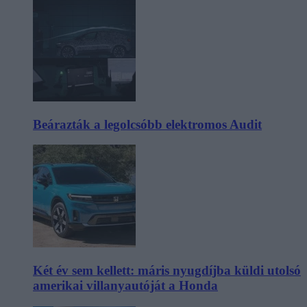
Beárazták a legolcsóbb elektromos Audit
Két év sem kellett: máris nyugdíjba küldi utolsó
amerikai villanyautóját a Honda