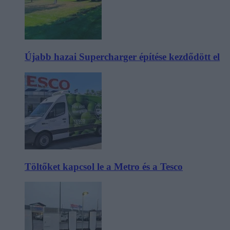
Újabb hazai Supercharger építése kezdődött el
Töltőket kapcsol le a Metro és a Tesco