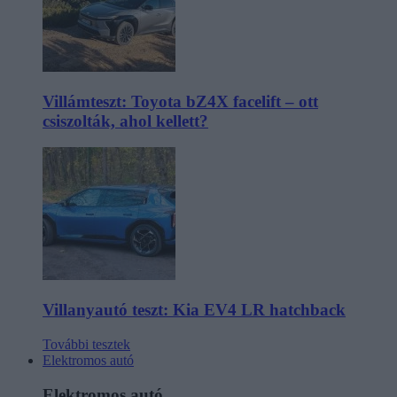
Villámteszt: Toyota bZ4X facelift – ott
csiszolták, ahol kellett?
Villanyautó teszt: Kia EV4 LR hatchback
További tesztek
Elektromos autó
Elektromos autó