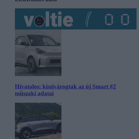
Hivatalos: kiszivárogtak az új Smart #2
műszaki adatai