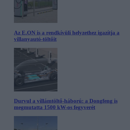
Az E.ON is a rendkívüli helyzethez igazítja a
villanyautó-töltőit
Durvul a villámtöltő-háború: a Dongfeng is
megmutatta 1500 kW-os fegyverét