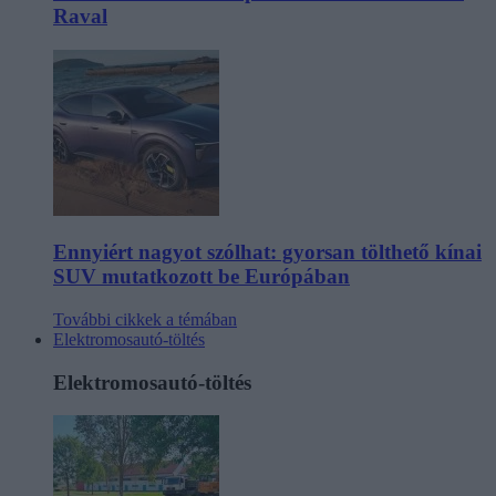
Raval
Ennyiért nagyot szólhat: gyorsan tölthető kínai
SUV mutatkozott be Európában
További cikkek a témában
Elektromosautó-töltés
Elektromosautó-töltés