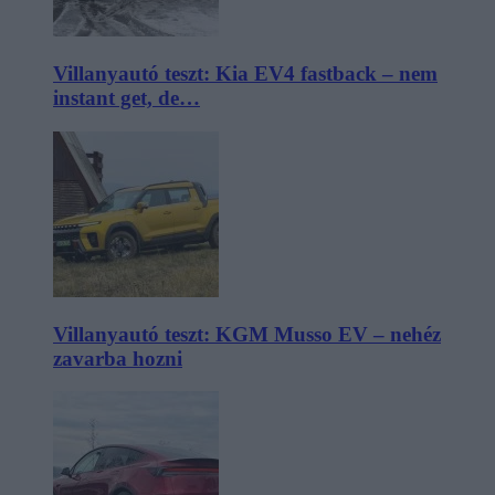
Villanyautó teszt: Kia EV4 fastback – nem
instant get, de…
Villanyautó teszt: KGM Musso EV – nehéz
zavarba hozni