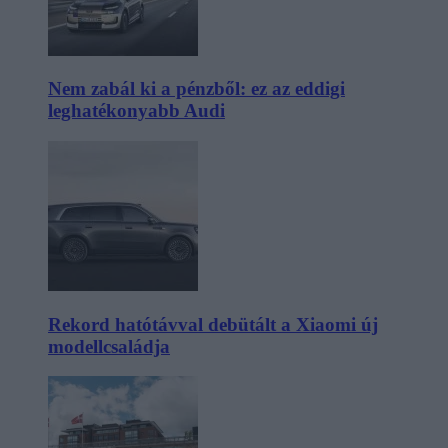
Nem zabál ki a pénzből: ez az eddigi
leghatékonyabb Audi
Rekord hatótávval debütált a Xiaomi új
modellcsaládja