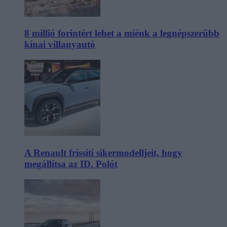
8 millió forintért lehet a miénk a legnépszerűbb
kínai villanyautó
A Renault frissíti sikermodelljeit, hogy
megállítsa az ID. Polót