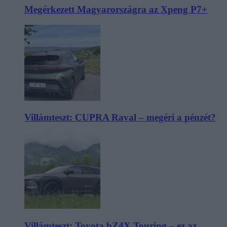
Megérkezett Magyarországra az Xpeng P7+
Villámteszt: CUPRA Raval – megéri a pénzét?
Villámteszt: Toyota bZ4X Touring – ez az,