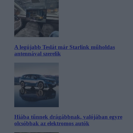
A legújabb Teslát már Starlink műholdas
antennával szerelik
Hiába tűnnek drágábbnak, valójában egyre
olcsóbbak az elektromos autók