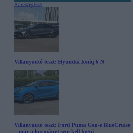
Az összes teszt
Villanyautó teszt: Hyundai Ioniq 6 N
Villanyautó teszt: Ford Puma Gen-e BlueCruise
– már a kormányt sem kell fogni