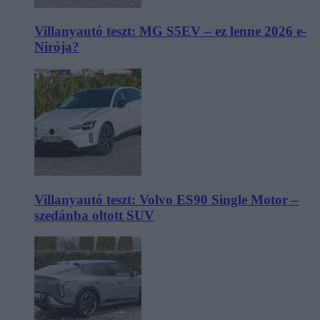
Villanyautó teszt: MG S5EV – ez lenne 2026 e-
Nirója?
Villanyautó teszt: Volvo ES90 Single Motor –
szedánba oltott SUV