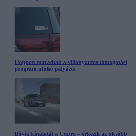
Hoppon maradtak a villanyautós támogatási
program utolsó pályázói
Bővíti kínálatát a Cupra – érkezik az olcsóbb