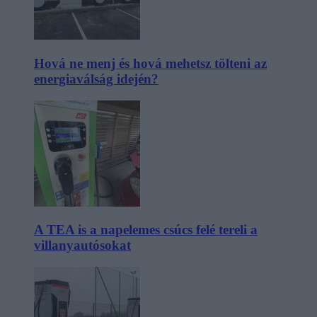
Hová ne menj és hová mehetsz tölteni az
energiaválság idején?
A TEA is a napelemes csúcs felé tereli a
villanyautósokat