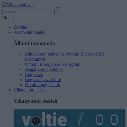
Menü
Főoldal
Állami támogatás
Állami támogatás
Minden egy helyen az Otthoni Energiatároló
Programról
Otthoni Energiatároló Program
Magánszemélyeknek
Cégeknek
Céges pályázat hírei
Korábbi pályázatok
Villanyautó tesztek
Villanyautó tesztek