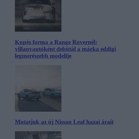
Kupés forma a Range Rovernél:
villanyautóként debütál a márka eddigi
legmerészebb modellje
Mutatjuk az új Nissan Leaf hazai árait