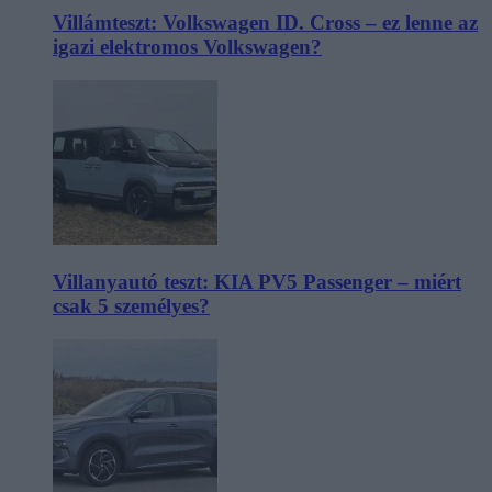
Villámteszt: Volkswagen ID. Cross – ez lenne az
igazi elektromos Volkswagen?
Villanyautó teszt: KIA PV5 Passenger – miért
csak 5 személyes?