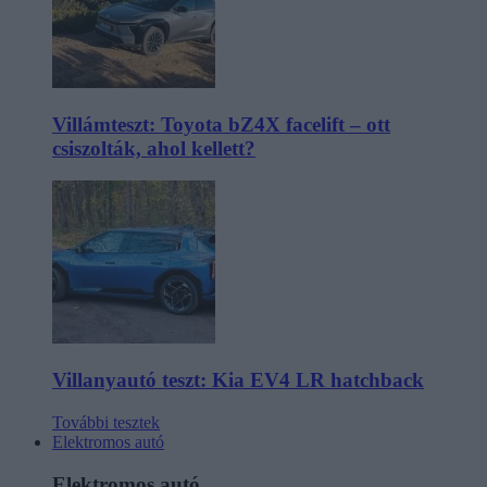
Villámteszt: Toyota bZ4X facelift – ott
csiszolták, ahol kellett?
Villanyautó teszt: Kia EV4 LR hatchback
További tesztek
Elektromos autó
Elektromos autó