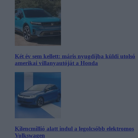
Két év sem kellett: máris nyugdíjba küldi utolsó
amerikai villanyautóját a Honda
Kilencmillió alatt indul a legolcsóbb elektromos
Volkswagen