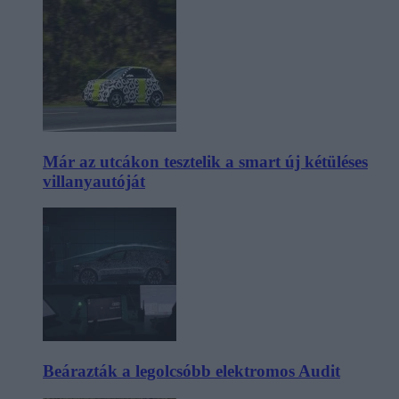
Már az utcákon tesztelik a smart új kétüléses
villanyautóját
Beárazták a legolcsóbb elektromos Audit