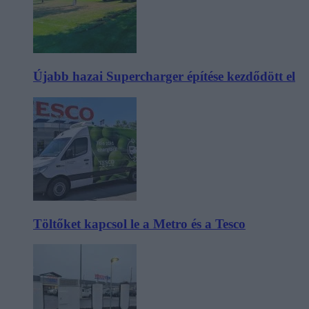
Újabb hazai Supercharger építése kezdődött el
Töltőket kapcsol le a Metro és a Tesco