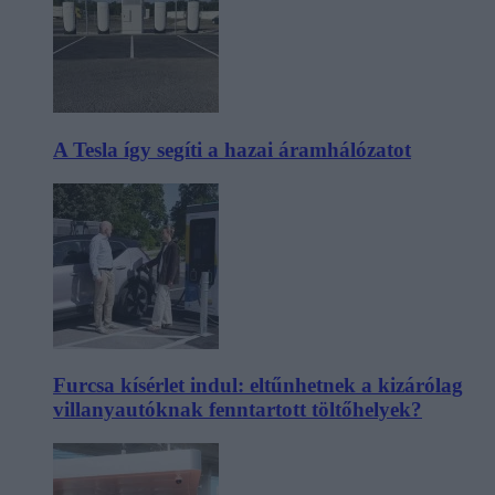
A Tesla így segíti a hazai áramhálózatot
Furcsa kísérlet indul: eltűnhetnek a kizárólag
villanyautóknak fenntartott töltőhelyek?