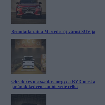
Bemutatkozott a Mercedes új városi SUV-ja
Olcsóbb és messzebbre megy: a BYD most a
japánok kedvenc autóit vette célba