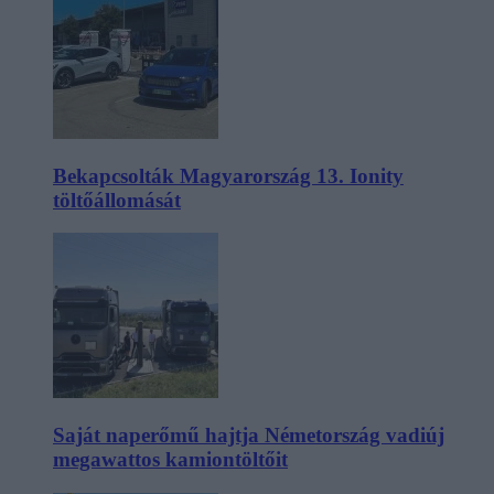
Bekapcsolták Magyarország 13. Ionity
töltőállomását
Saját naperőmű hajtja Németország vadiúj
megawattos kamiontöltőit