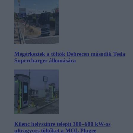
Megérkeztek a töltők Debrecen második Tesla
Supercharger állomására
Kilenc helyszínre telepít 300–600 kW-os
ultragyors töltőket a MOL Plugee