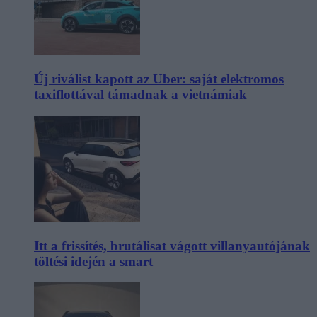
Új riválist kapott az Uber: saját elektromos
taxiflottával támadnak a vietnámiak
Itt a frissítés, brutálisat vágott villanyautójának
töltési idején a smart