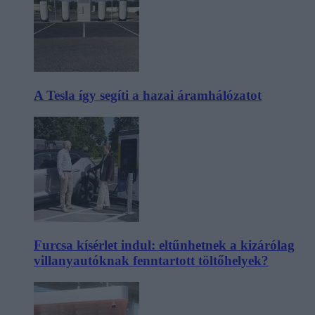
A Tesla így segíti a hazai áramhálózatot
Furcsa kísérlet indul: eltűnhetnek a kizárólag
villanyautóknak fenntartott töltőhelyek?