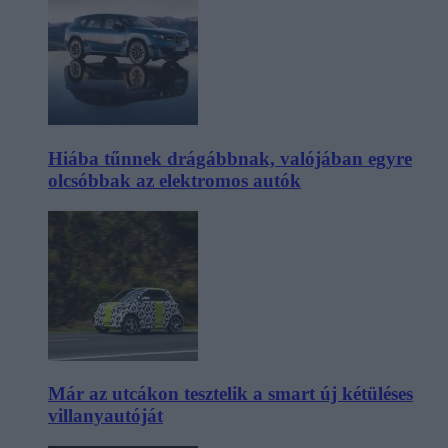
Hiába tűnnek drágábbnak, valójában egyre
olcsóbbak az elektromos autók
Már az utcákon tesztelik a smart új kétüléses
villanyautóját