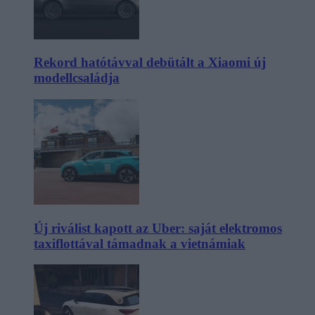
Rekord hatótávval debütált a Xiaomi új
modellcsaládja
Új riválist kapott az Uber: saját elektromos
taxiflottával támadnak a vietnámiak