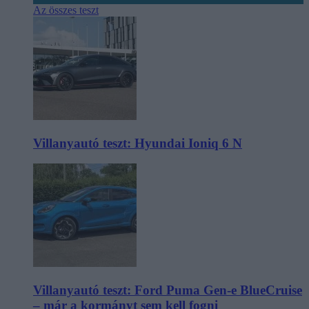
Az összes teszt
Villanyautó teszt: Hyundai Ioniq 6 N
Villanyautó teszt: Ford Puma Gen-e BlueCruise
– már a kormányt sem kell fogni