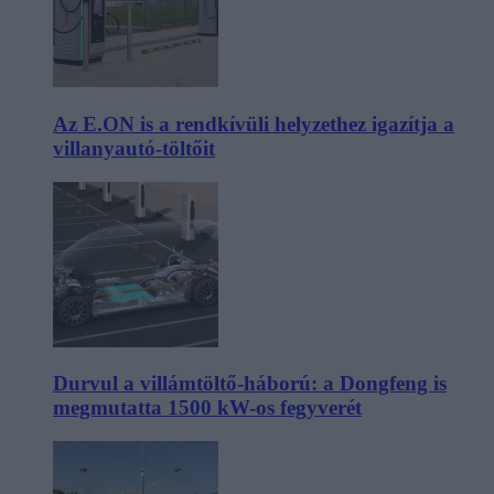
Az E.ON is a rendkívüli helyzethez igazítja a
villanyautó-töltőit
Durvul a villámtöltő-háború: a Dongfeng is
megmutatta 1500 kW-os fegyverét