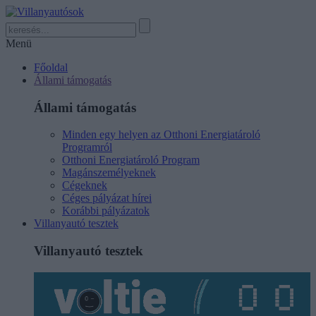
Menü
Főoldal
Állami támogatás
Állami támogatás
Minden egy helyen az Otthoni Energiatároló
Programról
Otthoni Energiatároló Program
Magánszemélyeknek
Cégeknek
Céges pályázat hírei
Korábbi pályázatok
Villanyautó tesztek
Villanyautó tesztek