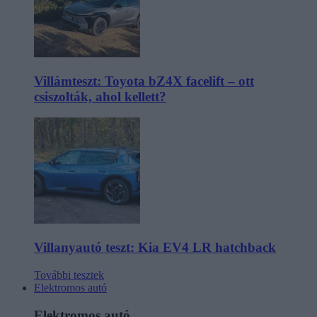
Villámteszt: Toyota bZ4X facelift – ott
csiszolták, ahol kellett?
Villanyautó teszt: Kia EV4 LR hatchback
További tesztek
Elektromos autó
Elektromos autó