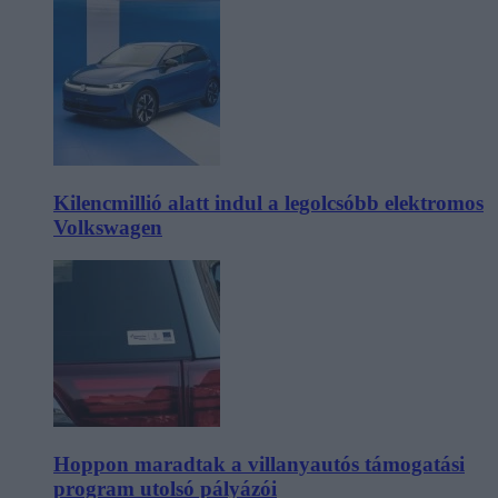
Kilencmillió alatt indul a legolcsóbb elektromos
Volkswagen
Hoppon maradtak a villanyautós támogatási
program utolsó pályázói