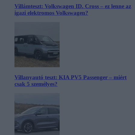
Villámteszt: Volkswagen ID. Cross – ez lenne az
igazi elektromos Volkswagen?
Villanyautó teszt: KIA PV5 Passenger – miért
csak 5 személyes?