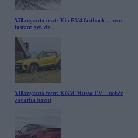
Villanyautó teszt: Kia EV4 fastback – nem
instant get, de…
Villanyautó teszt: KGM Musso EV – nehéz
zavarba hozni