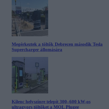
Megérkeztek a töltők Debrecen második Tesla
Supercharger állomására
Kilenc helyszínre telepít 300–600 kW-os
ultragyors töltőket a MOL Plugee