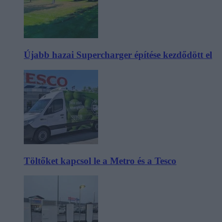
Újabb hazai Supercharger építése kezdődött el
Töltőket kapcsol le a Metro és a Tesco