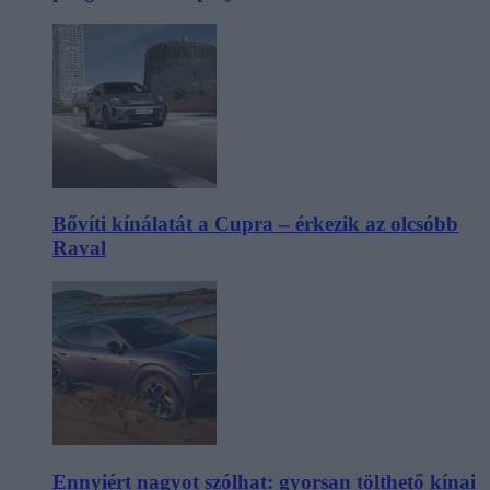
Bővíti kínálatát a Cupra – érkezik az olcsóbb
Raval
Ennyiért nagyot szólhat: gyorsan tölthető kínai