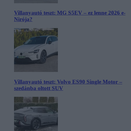
Villanyautó teszt: MG S5EV – ez lenne 2026 e-
Nirója?
Villanyautó teszt: Volvo ES90 Single Motor –
szedánba oltott SUV