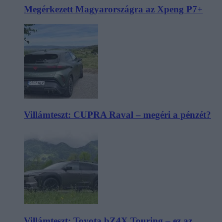
Megérkezett Magyarországra az Xpeng P7+
Villámteszt: CUPRA Raval – megéri a pénzét?
Villámteszt: Toyota bZ4X Touring – ez az,