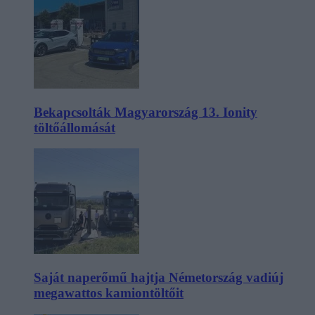
Bekapcsolták Magyarország 13. Ionity
töltőállomását
Saját naperőmű hajtja Németország vadiúj
megawattos kamiontöltőit