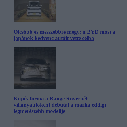
Olcsóbb és messzebbre megy: a BYD most a
japánok kedvenc autóit vette célba
Kupés forma a Range Rovernél:
villanyautóként debütál a márka eddigi
legmerészebb modellje