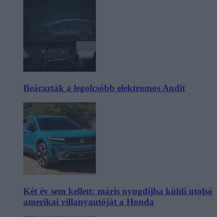
Beárazták a legolcsóbb elektromos Audit
Két év sem kellett: máris nyugdíjba küldi utolsó
amerikai villanyautóját a Honda