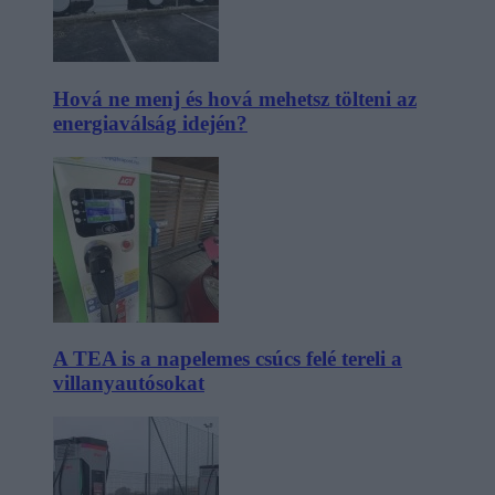
Hová ne menj és hová mehetsz tölteni az
energiaválság idején?
A TEA is a napelemes csúcs felé tereli a
villanyautósokat