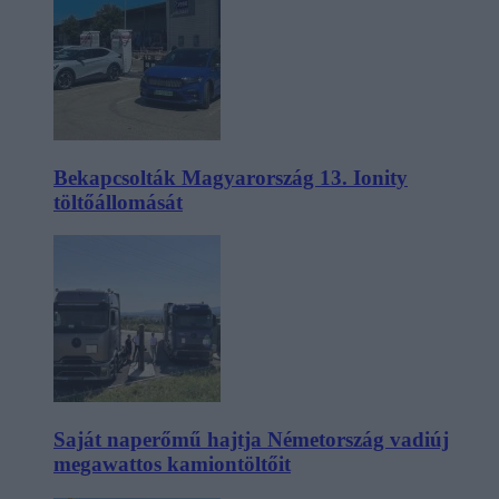
Bekapcsolták Magyarország 13. Ionity
töltőállomását
Saját naperőmű hajtja Németország vadiúj
megawattos kamiontöltőit