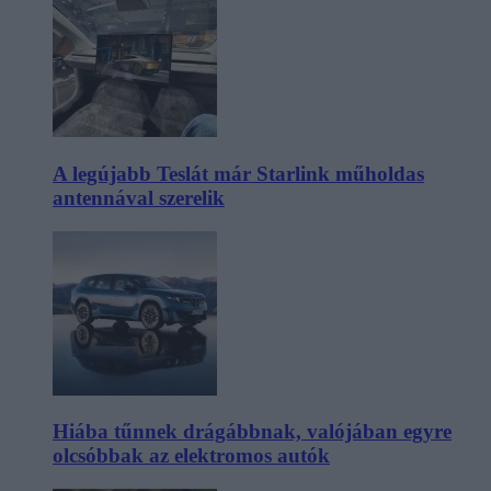
A legújabb Teslát már Starlink műholdas
antennával szerelik
Hiába tűnnek drágábbnak, valójában egyre
olcsóbbak az elektromos autók