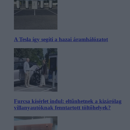
A Tesla így segíti a hazai áramhálózatot
Furcsa kísérlet indul: eltűnhetnek a kizárólag
villanyautóknak fenntartott töltőhelyek?