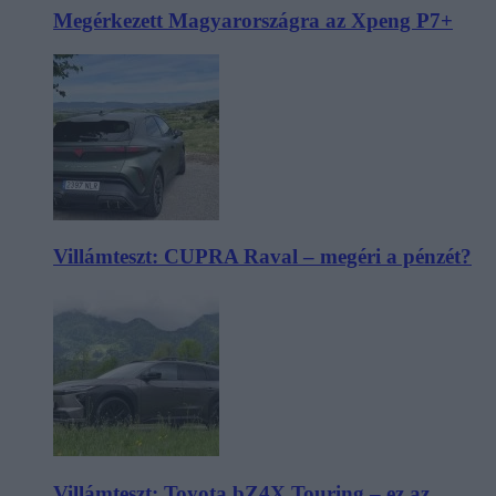
Megérkezett Magyarországra az Xpeng P7+
Villámteszt: CUPRA Raval – megéri a pénzét?
Villámteszt: Toyota bZ4X Touring – ez az,