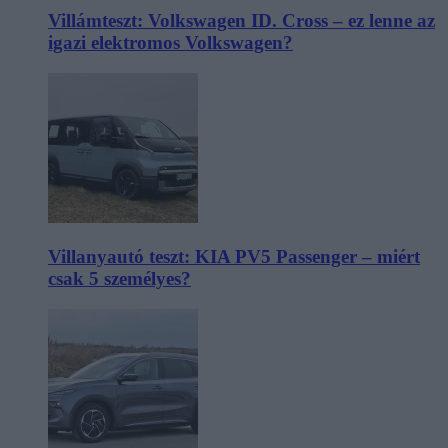
Villámteszt: Volkswagen ID. Cross – ez lenne az
igazi elektromos Volkswagen?
Villanyautó teszt: KIA PV5 Passenger – miért
csak 5 személyes?