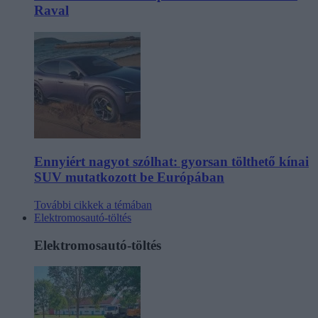
Raval
Ennyiért nagyot szólhat: gyorsan tölthető kínai
SUV mutatkozott be Európában
További cikkek a témában
Elektromosautó-töltés
Elektromosautó-töltés