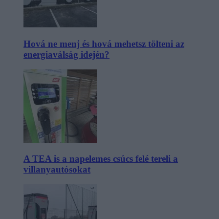
Hová ne menj és hová mehetsz tölteni az
energiaválság idején?
A TEA is a napelemes csúcs felé tereli a
villanyautósokat