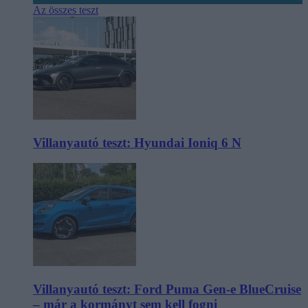
Az összes teszt
Villanyautó teszt: Hyundai Ioniq 6 N
Villanyautó teszt: Ford Puma Gen-e BlueCruise
– már a kormányt sem kell fogni