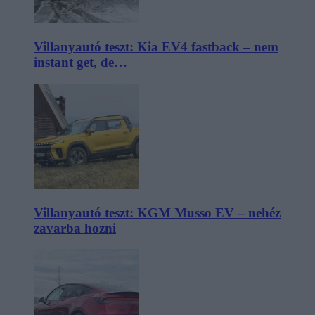
Villanyautó teszt: Kia EV4 fastback – nem
instant get, de…
Villanyautó teszt: KGM Musso EV – nehéz
zavarba hozni