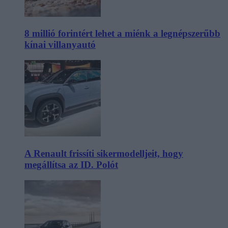
8 millió forintért lehet a miénk a legnépszerűbb
kínai villanyautó
A Renault frissíti sikermodelljeit, hogy
megállítsa az ID. Polót