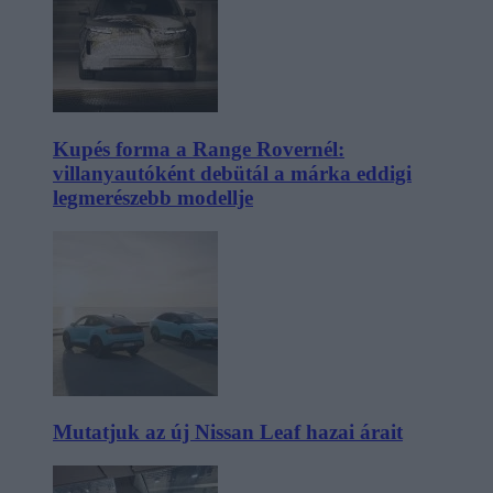
Kupés forma a Range Rovernél:
villanyautóként debütál a márka eddigi
legmerészebb modellje
Mutatjuk az új Nissan Leaf hazai árait