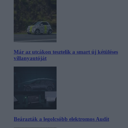
Már az utcákon tesztelik a smart új kétüléses
villanyautóját
Beárazták a legolcsóbb elektromos Audit