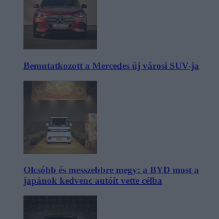
Bemutatkozott a Mercedes új városi SUV-ja
Olcsóbb és messzebbre megy: a BYD most a
japánok kedvenc autóit vette célba