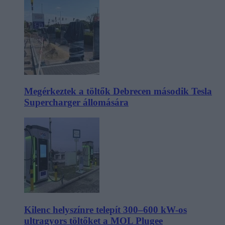
Megérkeztek a töltők Debrecen második Tesla
Supercharger állomására
Kilenc helyszínre telepít 300–600 kW-os
ultragyors töltőket a MOL Plugee