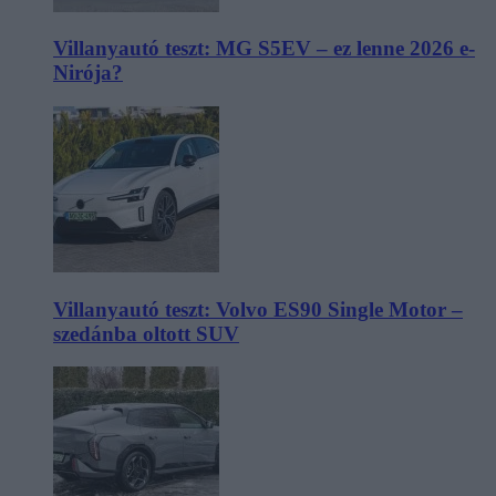
Villanyautó teszt: MG S5EV – ez lenne 2026 e-
Nirója?
Villanyautó teszt: Volvo ES90 Single Motor –
szedánba oltott SUV