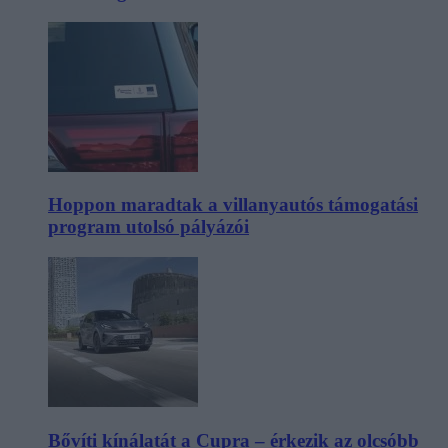
Hoppon maradtak a villanyautós támogatási
program utolsó pályázói
Bővíti kínálatát a Cupra – érkezik az olcsóbb