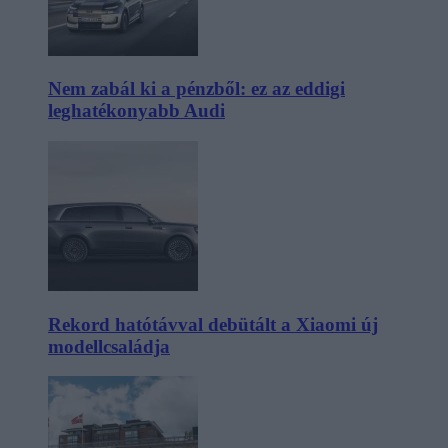
Nem zabál ki a pénzből: ez az eddigi
leghatékonyabb Audi
Rekord hatótávval debütált a Xiaomi új
modellcsaládja