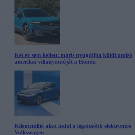
Két év sem kellett: máris nyugdíjba küldi utolsó
amerikai villanyautóját a Honda
Kilencmillió alatt indul a legolcsóbb elektromos
Volkswagen