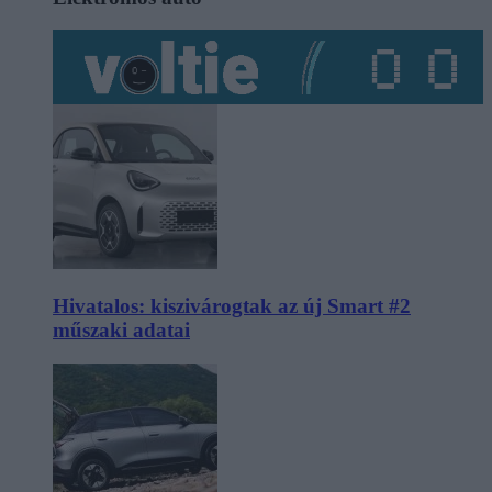
Hivatalos: kiszivárogtak az új Smart #2
műszaki adatai