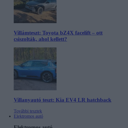
Villámteszt: Toyota bZ4X facelift – ott
csiszolták, ahol kellett?
Villanyautó teszt: Kia EV4 LR hatchback
További tesztek
Elektromos autó
Elektromos autó