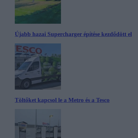
Újabb hazai Supercharger építése kezdődött el
Töltőket kapcsol le a Metro és a Tesco