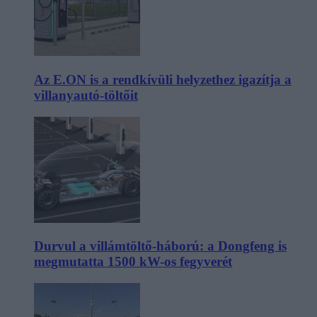
Az E.ON is a rendkívüli helyzethez igazítja a
villanyautó-töltőit
Durvul a villámtöltő-háború: a Dongfeng is
megmutatta 1500 kW-os fegyverét