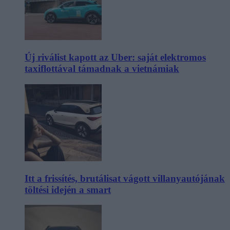
Új riválist kapott az Uber: saját elektromos
taxiflottával támadnak a vietnámiak
Itt a frissítés, brutálisat vágott villanyautójának
töltési idején a smart