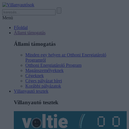
Menü
Főoldal
Állami támogatás
Állami támogatás
Minden egy helyen az Otthoni Energiatároló
Programról
Otthoni Energiatároló Program
Magánszemélyeknek
Cégeknek
Céges pályázat hírei
Korábbi pályázatok
Villanyautó tesztek
Villanyautó tesztek