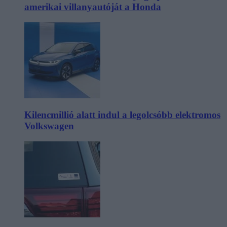
amerikai villanyautóját a Honda
Kilencmillió alatt indul a legolcsóbb elektromos
Volkswagen