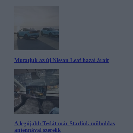
Mutatjuk az új Nissan Leaf hazai árait
A legújabb Teslát már Starlink műholdas
antennával szerelik