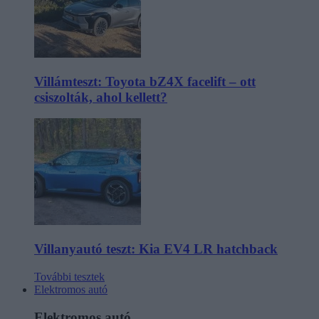
Villámteszt: Toyota bZ4X facelift – ott
csiszolták, ahol kellett?
Villanyautó teszt: Kia EV4 LR hatchback
További tesztek
Elektromos autó
Elektromos autó