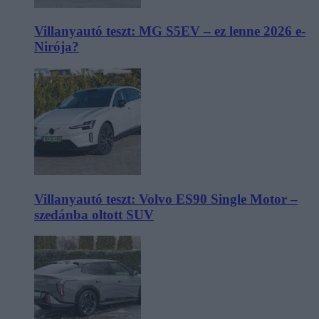
Villanyautó teszt: MG S5EV – ez lenne 2026 e-
Nirója?
Villanyautó teszt: Volvo ES90 Single Motor –
szedánba oltott SUV