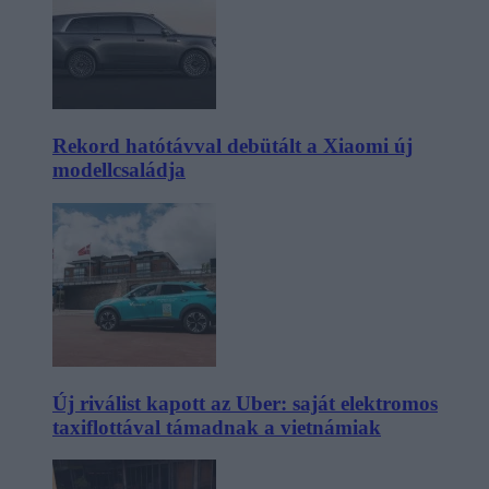
Rekord hatótávval debütált a Xiaomi új
modellcsaládja
Új riválist kapott az Uber: saját elektromos
taxiflottával támadnak a vietnámiak