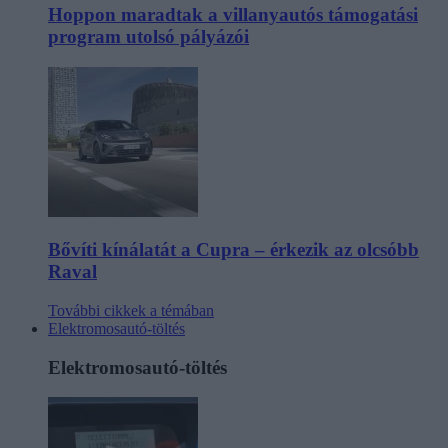
Hoppon maradtak a villanyautós támogatási
program utolsó pályázói
Bővíti kínálatát a Cupra – érkezik az olcsóbb
Raval
További cikkek a témában
Elektromosautó-töltés
Elektromosautó-töltés