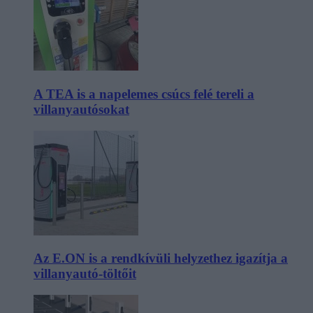
A TEA is a napelemes csúcs felé tereli a
villanyautósokat
Az E.ON is a rendkívüli helyzethez igazítja a
villanyautó-töltőit