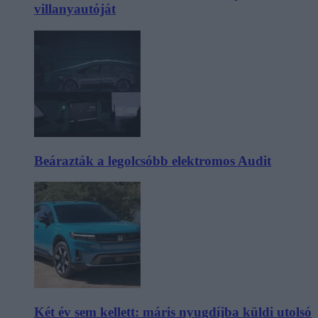
villanyautóját
Beárazták a legolcsóbb elektromos Audit
Két év sem kellett: máris nyugdíjba küldi utolsó