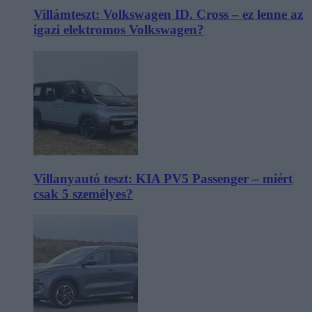
Villámteszt: Volkswagen ID. Cross – ez lenne az
igazi elektromos Volkswagen?
Villanyautó teszt: KIA PV5 Passenger – miért
csak 5 személyes?