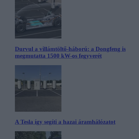
Durvul a villámtöltő-háború: a Dongfeng is
megmutatta 1500 kW-os fegyverét
A Tesla így segíti a hazai áramhálózatot