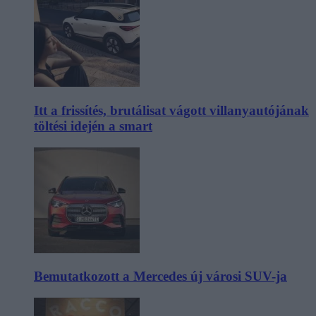
Itt a frissítés, brutálisat vágott villanyautójának
töltési idején a smart
Bemutatkozott a Mercedes új városi SUV-ja