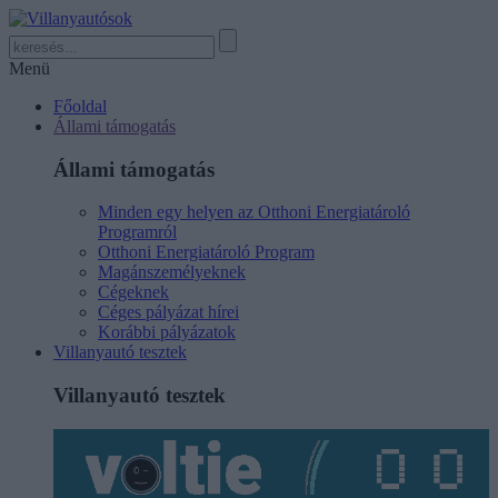
Menü
Főoldal
Állami támogatás
Állami támogatás
Minden egy helyen az Otthoni Energiatároló
Programról
Otthoni Energiatároló Program
Magánszemélyeknek
Cégeknek
Céges pályázat hírei
Korábbi pályázatok
Villanyautó tesztek
Villanyautó tesztek