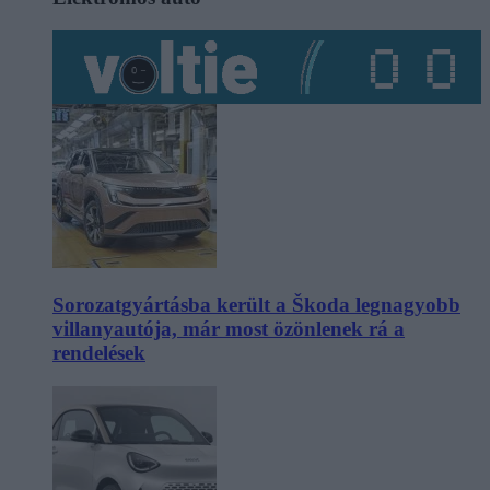
Sorozatgyártásba került a Škoda legnagyobb
villanyautója, már most özönlenek rá a
rendelések