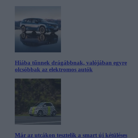
Hiába tűnnek drágábbnak, valójában egyre
olcsóbbak az elektromos autók
Már az utcákon tesztelik a smart új kétüléses