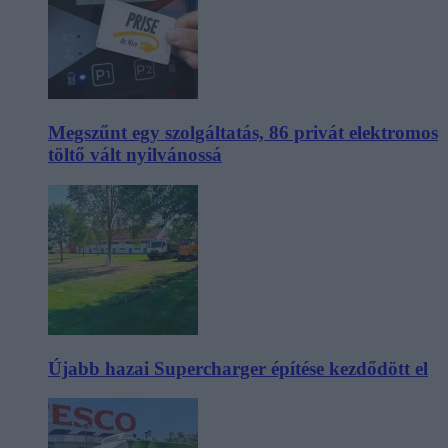
Megszűnt egy szolgáltatás, 86 privát elektromos
töltő vált nyilvánossá
Újabb hazai Supercharger építése kezdődött el