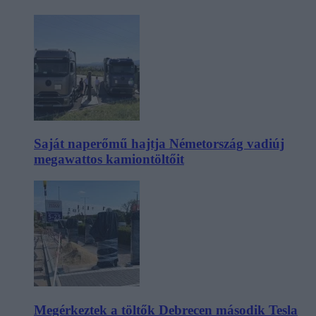
Saját naperőmű hajtja Németország vadiúj
megawattos kamiontöltőit
Megérkeztek a töltők Debrecen második Tesla