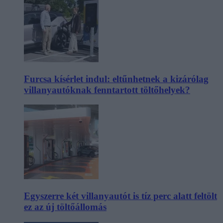
Furcsa kísérlet indul: eltűnhetnek a kizárólag
villanyautóknak fenntartott töltőhelyek?
Egyszerre két villanyautót is tíz perc alatt feltölt
ez az új töltőállomás