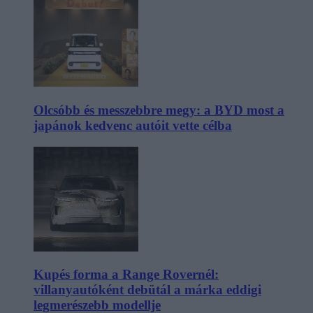
Olcsóbb és messzebbre megy: a BYD most a
japánok kedvenc autóit vette célba
Kupés forma a Range Rovernél:
villanyautóként debütál a márka eddigi
legmerészebb modellje