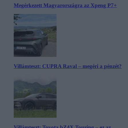
Megérkezett Magyarországra az Xpeng P7+
Villámteszt: CUPRA Raval – megéri a pénzét?
Villámteszt: Toyota bZ4X Touring – ez az,