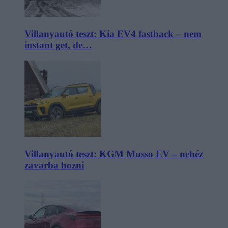
Villanyautó teszt: Kia EV4 fastback – nem
instant get, de…
Villanyautó teszt: KGM Musso EV – nehéz
zavarba hozni