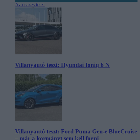
Az összes teszt
Villanyautó teszt: Hyundai Ioniq 6 N
Villanyautó teszt: Ford Puma Gen-e BlueCruise
– már a kormányt sem kell fogni