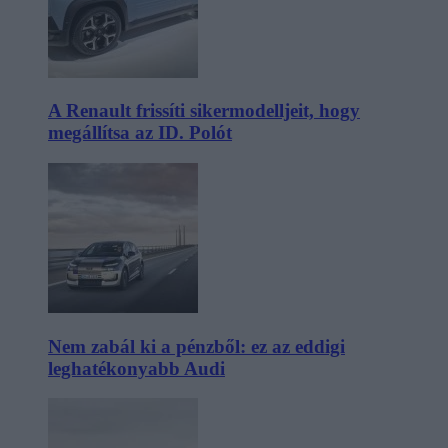
A Renault frissíti sikermodelljeit, hogy
megállítsa az ID. Polót
Nem zabál ki a pénzből: ez az eddigi
leghatékonyabb Audi